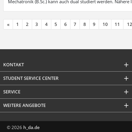
Mechatronik (B.Sc.) kann auch dual studiert werden. Nähere
«
1
2
3
4
5
6
7
8
9
10
11
1
KONTAKT
STUDENT SERVICE CENTER
SERVICE
WEITERE ANGEBOTE
© 2026
h_da.de