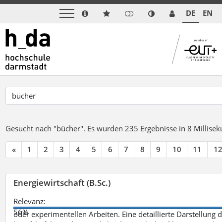
DE
EN
Gesucht nach "bücher".
Es wurden 235 Ergebnisse in 8 Millise
«
1
2
3
4
5
6
7
8
9
10
11
1
Energiewirtschaft (B.Sc.)
Relevanz:
56%
oder experimentellen Arbeiten. Eine detaillierte Darstellung 