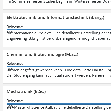
im Sommersemester Studienbeginn im Wintersemester Dual
Elektrotechnik und Informationstechnik (B.Eng.)
Relevanz:
56%
für internationale Projekte. Eine detaillierte Darstellung der 
Engineering (B.Eng.) ist berufsbefähigend, ermöglicht aber a
Chemie- und Biotechnologie (M.Sc.)
Relevanz:
56%
-firmen angefertigt werden kann.. Eine detaillierte Darstellu
Der Studiengang kann auch dual studiert werden. Nähere In
Mechatronik (B.Sc.)
Relevanz:
56%
en - Master of Science Aufbau Eine detaillierte Darstellung d