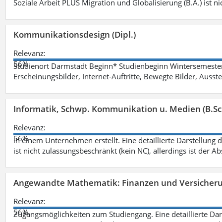
Soziale Arbeit PLUS Migration und Globalisierung (B.A.) ist ni
Kommunikationsdesign (Dipl.)
Relevanz:
56%
Studienort Darmstadt Beginn* Studienbeginn Wintersemeste
Erscheinungsbilder, Internet-Auftritte, Bewegte Bilder, Ausste
Informatik, Schwp. Kommunikation u. Medien (B.Sc
Relevanz:
56%
in einem Unternehmen erstellt. Eine detaillierte Darstellung 
ist nicht zulassungsbeschränkt (kein NC), allerdings ist der A
Angewandte Mathematik: Finanzen und Versicher
Relevanz:
56%
Zugangsmöglichkeiten zum Studiengang. Eine detaillierte Dar