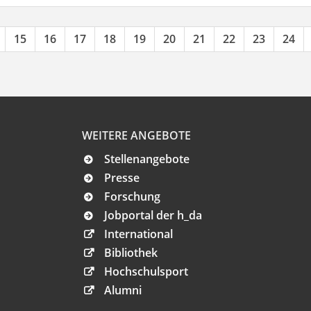
15
16
17
18
19
20
21
22
23
24
WEITERE ANGEBOTE
Stellenangebote
Presse
Forschung
Jobportal der h_da
International
Bibliothek
Hochschulsport
Alumni