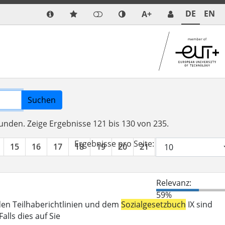
DE
EN
A+
Suchen
funden.
Zeige Ergebnisse 121 bis 130 von 235.
Ergebnisse pro Seite:
15
16
17
18
19
20
21
22
23
24
Relevanz:
59%
den Teilhaberichtlinien und dem
Sozialgesetzbuch
IX sind
lls dies auf Sie