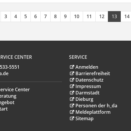
3
4
5
6
7
8
9
10
11
12
13
14
RVICE CENTER
SERVICE
.533-5551
Anmelden
a
.
de
Barrierefreiheit
Datenschutz
Impressum
ervice Center
Darmstadt
eratung
Dieburg
ngebot
Personen der h_da
tart
Meldeplattform
Sitemap