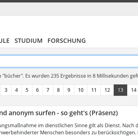
ULE
STUDIUM
FORSCHUNG
 "bücher".
Es wurden 235 Ergebnisse in 8 Millisekunden ge
3
4
5
6
7
8
9
10
11
12
13
14
nd anonym surfen - so geht's (Präsenz)
ungsmaßnahme im dienstlichen Sinne gilt als Dienst. Nach 
hwerbehinderter Menschen besonders zu berücksichtigen. Fa