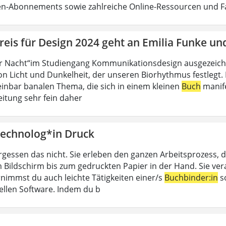
ten-Abonnements sowie zahlreiche Online-Ressourcen und 
eis für Design 2024 geht an Emilia Funke un
r Nacht“im Studiengang Kommunikationsdesign ausgezeichn
n Licht und Dunkelheit, der unseren Biorhythmus festlegt. D
inbar banalen Thema, die sich in einem kleinen
Buch
manife
eitung sehr fein daher
echnolog*in Druck
rgessen das nicht. Sie erleben den ganzen Arbeitsprozess, d
 Bildschirm bis zum gedruckten Papier in der Hand. Sie ver
nimmst du auch leichte Tätigkeiten einer/s
Buchbinder:in
so
ellen Software. Indem du b