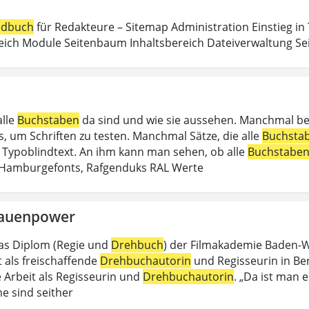
dbuch
für Redakteure – Sitemap Administration Einstieg in
eich Module Seitenbaum Inhaltsbereich Dateiverwaltung Sei
alle
Buchstaben
da sind und wie sie aussehen. Manchmal b
, um Schriften zu testen. Manchmal Sätze, die alle
Buchsta
in Typoblindtext. An ihm kann man sehen, ob alle
Buchstabe
 Hamburgefonts, Rafgenduks RAL Werte
rauenpower
as Diplom (Regie und
Drehbuch
) der Filmakademie Baden-Wü
t als freischaffende
Drehbuchautorin
und Regisseurin in Berli
e Arbeit als Regisseurin und
Drehbuchautorin
. „Da ist man e
e sind seither