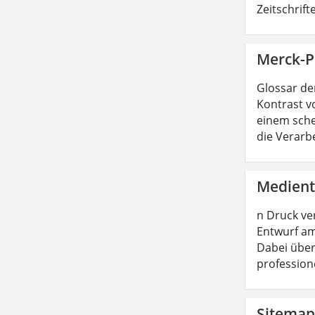
Zeitschrif
Merck-Pr
Glossar de
Kontrast vo
einem sche
die Verarb
Medient
n Druck ve
Entwurf am
Dabei über
profession
Sitemap