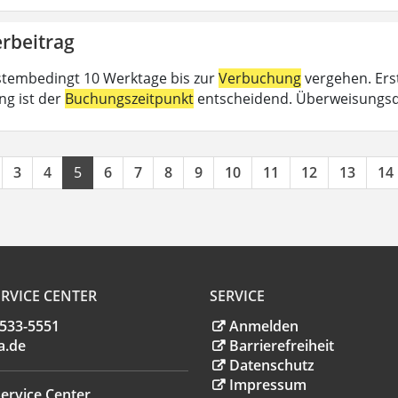
rbeitrag
tembedingt 10 Werktage bis zur
Verbuchung
vergehen. Erst
ng ist der
Buchungszeitpunkt
entscheidend. Überweisungsd
3
4
5
6
7
8
9
10
11
12
13
14
RVICE CENTER
SERVICE
.533-5551
Anmelden
a
.
de
Barrierefreiheit
Datenschutz
Impressum
ervice Center