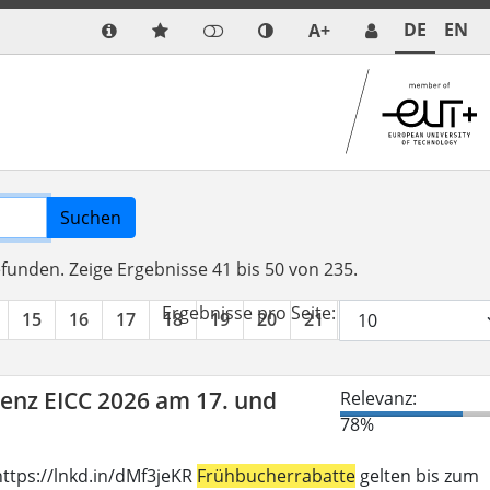
DE
EN
A+
Suchen
efunden.
Zeige Ergebnisse 41 bis 50 von 235.
Ergebnisse pro Seite:
15
16
17
18
19
20
21
22
23
24
renz EICC 2026 am 17. und
Relevanz:
78%
ttps://lnkd.in/dMf3jeKR
Frühbucherrabatte
gelten bis zum