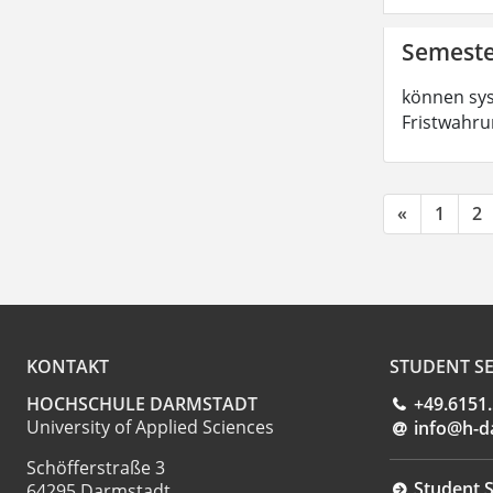
Semeste
können sys
Fristwahru
«
1
2
KONTAKT
STUDENT SE
HOCHSCHULE DARMSTADT
+49.6151
University of Applied Sciences
info@h-d
Schöfferstraße 3
Student S
64295 Darmstadt