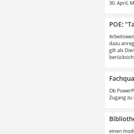
30. April, 
POE: "Ta
Arbeitswei
dazu anreg
gilt als D
berücksicht
Fachqua
Ob PowerPo
Zugang zu 
Biblioth
einen mode