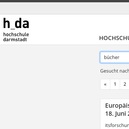
HOCHSCH
Gesucht nach
«
1
2
Europäis
18. Juni
itsforschu