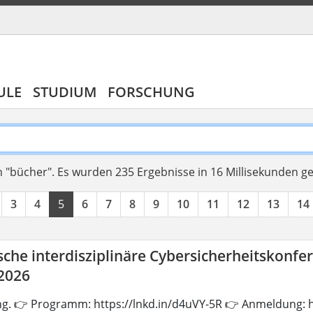
ULE
STUDIUM
FORSCHUNG
 "bücher".
Es wurden 235 Ergebnisse in 16 Millisekunden g
3
4
5
6
7
8
9
10
11
12
13
14
che interdisziplinäre Cybersicherheitskonfe
 2026
ng. 👉 Programm: https://lnkd.in/d4uVY-5R 👉 Anmeldung: h