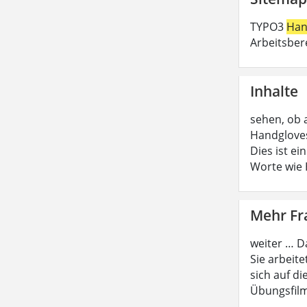
TYPO3
Han
Arbeitsber
Inhalte
sehen, ob 
Handgloves
Dies ist e
Worte wie
Mehr F
weiter … D
Sie arbeite
sich auf di
Übungsfilm