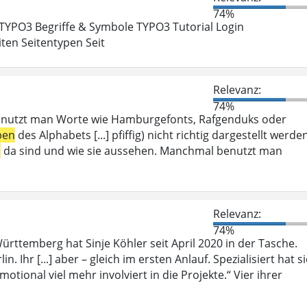
74%
 TYPO3 Begriffe & Symbole TYPO3 Tutorial Login
ten Seitentypen Seit
Relevanz:
74%
enutzt man Worte wie Hamburgefonts, Rafgenduks oder
ben
des Alphabets [...] pfiffig) nicht richtig dargestellt werde
n
da sind und wie sie aussehen. Manchmal benutzt man
Relevanz:
74%
rttemberg hat Sinje Köhler seit April 2020 in der Tasche.
n. Ihr [...] aber – gleich im ersten Anlauf. Spezialisiert hat s
motional viel mehr involviert in die Projekte.“ Vier ihrer