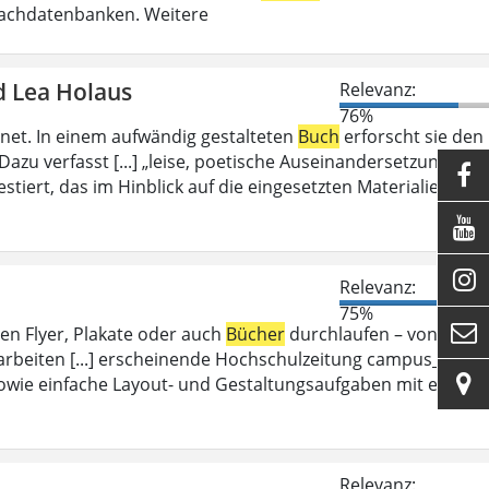
Fachdatenbanken. Weitere
d Lea Holaus
Relevanz:
76%
et. In einem aufwändig gestalteten
Buch
erforscht sie den
azu verfasst [...] „leise, poetische Auseinandersetzung mit

stiert, das im Hinblick auf die eingesetzten Materialien und


Relevanz:
75%

en Flyer, Plakate oder auch
Bücher
durchlaufen – von dem
arbeiten [...] erscheinende Hochschulzeitung campus_d.

wie einfache Layout- und Gestaltungsaufgaben mit einer
Relevanz: