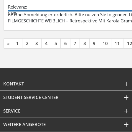
Relevanz:
56%
ist eine Anmeldung erforderlich. Bitte nutzen Sie folgenden 
FILMGESCHICHTE WEIBLICH – Retrospektive Mit Karola Grama
«
1
2
3
4
5
6
7
8
9
10
11
1
KONTAKT
STUDENT SERVICE CENTER
SERVICE
WEITERE ANGEBOTE