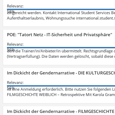
Relevanz:
58%
eingereicht werden. Kontakt International Student Services B
Aufenthaltserlaubnis, Wohnungssuche international.student
POE: "Tatort Netz - IT-Sicherheit und Privatsphäre"
Relevanz:
56%
den/die Trainer/in/Anbieter/in übermittelt. Rechtsgrundlage di
(Vertragserfüllung). Die Daten werden gelöscht, sobald diese 
Im Dickicht der Gendernarrative - DIE KULTURGES
Relevanz:
56%
ist eine Anmeldung erforderlich. Bitte nutzen Sie folgenden 
FILMGESCHICHTE WEIBLICH – Retrospektive Mit Karola Grama
Im Dickicht der Gendernarrative - FILMGESCHICHT