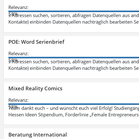
Relevanz:
58%
s Adressen suchen, sortieren, abfragen Datenquellen aus an
Kontakte) einbinden Datenquellen nachträglich bearbeiten S
POE: Word Serienbrief
Relevanz:
58%
s Adressen suchen, sortieren, abfragen Datenquellen aus an
Kontakte) einbinden Datenquellen nachträglich bearbeiten S
Mixed Reality Comics
Relevanz:
58%
Team dankt euch – und wünscht euch viel Erfolg! Studiengäng
Hessen Ideen Stipendium, Förderlinie „Female Entrepreneursh
Beratung International