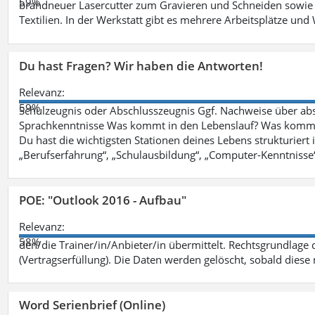
59%
brandneuer Lasercutter zum Gravieren und Schneiden sowie 
Textilien. In der Werkstatt gibt es mehrere Arbeitsplätze 
Du hast Fragen? Wir haben die Antworten!
Relevanz:
59%
Schulzeugnis oder Abschlusszeugnis Ggf. Nachweise über abso
Sprachkenntnisse Was kommt in den Lebenslauf? Was kommt in
Du hast die wichtigsten Stationen deines Lebens strukturiert
„Berufserfahrung“, „Schulausbildung“, „Computer-Kenntnisse
POE: "Outlook 2016 - Aufbau"
Relevanz:
58%
den/die Trainer/in/Anbieter/in übermittelt. Rechtsgrundlage di
(Vertragserfüllung). Die Daten werden gelöscht, sobald diese 
Word Serienbrief (Online)