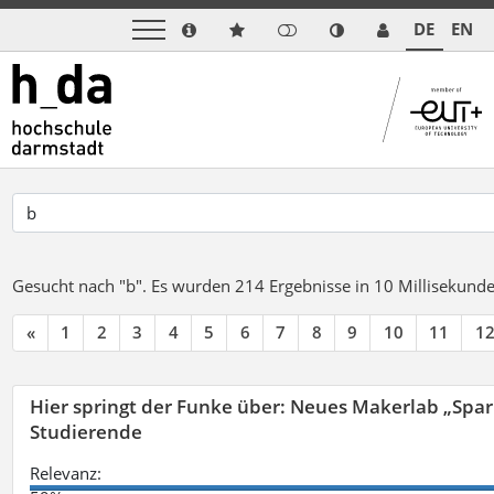
DE
EN
Gesucht nach "b".
Es wurden 214 Ergebnisse in 10 Millisekund
«
1
2
3
4
5
6
7
8
9
10
11
1
Hier springt der Funke über: Neues Makerlab „Spar
Studierende
Relevanz: