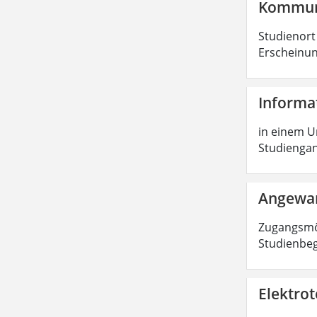
Kommuni
Studienort
Erscheinung
Informa
in einem Un
Studiengang
Angewan
Zugangsmög
Studienbe
Elektrot