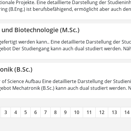
tionale Projekte. Eine detaillierte Darstellung der Studienin
ring (B.Eng.) ist berufsbefähigend, ermöglicht aber auch de
 und Biotechnologie (M.Sc.)
efertigt werden kann.. Eine detaillierte Darstellung der Stu
ebot Der Studiengang kann auch dual studiert werden. Nä
nik (B.Sc.)
 of Science Aufbau Eine detaillierte Darstellung der Studien
ebot Mechatronik (B.Sc.) kann auch dual studiert werden.
3
4
5
6
7
8
9
10
11
12
13
14