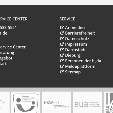
RVICE CENTER
SERVICE
.533-5551
Anmelden
a
.
de
Barrierefreiheit
Datenschutz
Impressum
ervice Center
Darmstadt
eratung
Dieburg
ngebot
Personen der h_da
tart
Meldeplattform
Sitemap