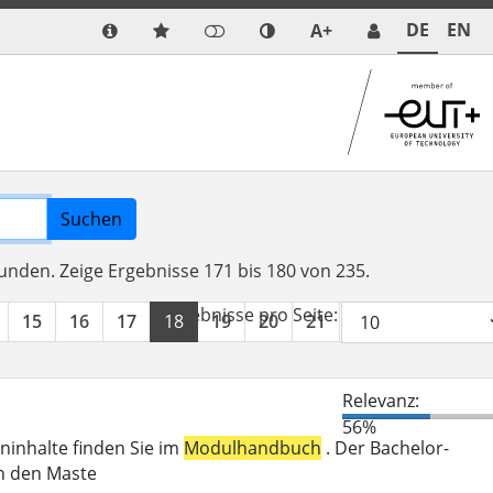
DE
EN
A+
Suchen
funden.
Zeige Ergebnisse 171 bis 180 von 235.
Ergebnisse pro Seite:
15
16
17
18
19
20
21
22
23
24
Relevanz:
56%
eninhalte finden Sie im
Modulhandbuch
. Der Bachelor-
in den Maste