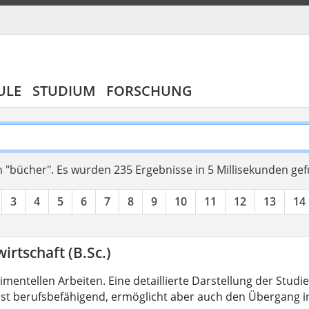
ULE
STUDIUM
FORSCHUNG
 "bücher".
Es wurden 235 Ergebnisse in 5 Millisekunden ge
3
4
5
6
7
8
9
10
11
12
13
14
irtschaft (B.Sc.)
mentellen Arbeiten. Eine detaillierte Darstellung der Studi
ist berufsbefähigend, ermöglicht aber auch den Übergang 