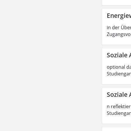
Energiew
in der Über
Zugangsvor
Soziale 
optional d
Studiengan
Soziale 
n reflektie
Studiengang