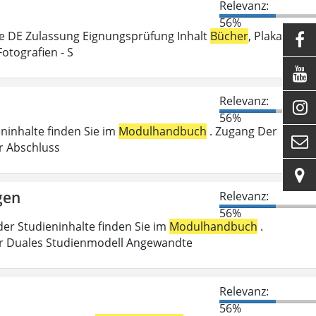
Relevanz:
56%
e DE Zulassung Eignungsprüfung Inhalt
Bücher
, Plakate,

Fotografien - S

Relevanz:

56%
eninhalte finden Sie im
Modulhandbuch
. Zugang Der

er Abschluss

gen
Relevanz:
56%
der Studieninhalte finden Sie im
Modulhandbuch
.
r Duales Studienmodell Angewandte
Relevanz:
56%