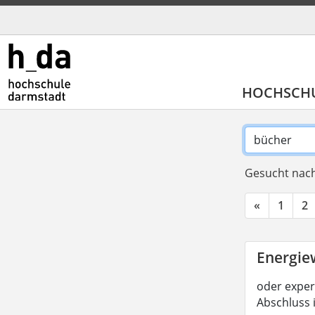
HOCHSCH
Gesucht nach
«
1
2
Energiew
oder experi
Abschluss 