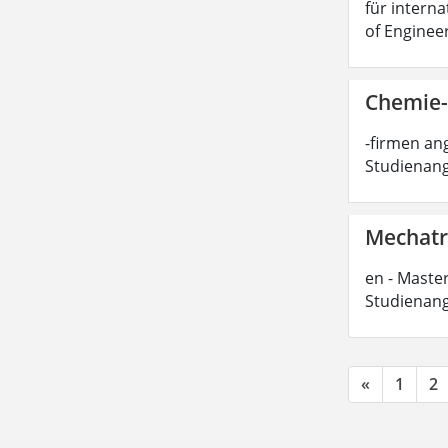
für interna
of Enginee
Chemie-
-firmen ang
Studienang
Mechatro
en - Master
Studienang
«
1
2