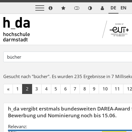
DE
EN
Gesucht nach "bücher".
Es wurden 235 Ergebnisse in 7 Millise
«
1
2
3
4
5
6
7
8
9
10
11
1
h_da vergibt erstmals bundesweiten DAREA-Award f
Bewerbung und Nominierung noch bis 15.06.
Relevanz: