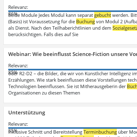
Relevanz:
86%
beide Module Jedes Modul kann separat
gebucht
werden. Bit
(Basis) ist Voraussetzung für die
Buchung
von Modul 2 (Aufbau
als Dienst. Nach den Teilhaberichtlinien und dem
Sozialgese
berücksichtigen. Falls dies auf Sie
Webinar: Wie beeinflusst Science-Fiction unsere Vor
Relevanz:
85%
oder R2-D2 – die Bilder, die wir von Künstlicher Intelligenz
Erzählungen. Wie stark beeinflussen diese Vorstellungen tech
Technologien beeinflussen. Sie ist Mitherausgeberin der
Büch
Organisationen zu diesen Themen
Unterstützung
Relevanz:
85%
inklusive Schnitt und Bereitstellung
Terminbuchung
über Mood