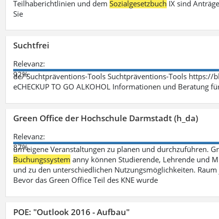
Teilhaberichtlinien und dem
Sozialgesetzbuch
IX sind Anträg
Sie
Suchtfrei
Relevanz:
92%
de/ Suchtpräventions-Tools Suchtpräventions-Tools https://
eCHECKUP TO GO ALKOHOL Informationen und Beratung für 
Green Office der Hochschule Darmstadt (h_da)
Relevanz:
87%
um eigene Veranstaltungen zu planen und durchzuführen. G
Buchungssystem
anny können Studierende, Lehrende und Mit
und zu den unterschiedlichen Nutzungsmöglichkeiten. Raum 
Bevor das Green Office Teil des KNE wurde
POE: "Outlook 2016 - Aufbau"