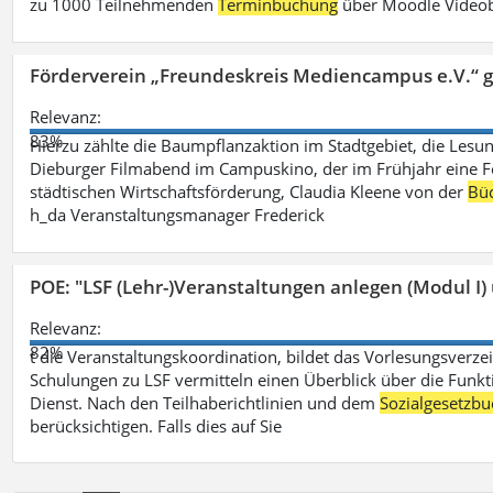
zu 1000 Teilnehmenden
Terminbuchung
über Moodle Videob
Förderverein „Freundeskreis Mediencampus e.V.“ 
Relevanz:
83%
Hierzu zählte die Baumpflanzaktion im Stadtgebiet, die Lesun
Dieburger Filmabend im Campuskino, der im Frühjahr eine Fort
städtischen Wirtschaftsförderung, Claudia Kleene von der
Büc
h_da Veranstaltungsmanager Frederick
POE: "LSF (Lehr-)Veranstaltungen anlegen (Modul I)
Relevanz:
82%
t die Veranstaltungskoordination, bildet das Vorlesungsverze
Schulungen zu LSF vermitteln einen Überblick über die Funkt
Dienst. Nach den Teilhaberichtlinien und dem
Sozialgesetzbu
berücksichtigen. Falls dies auf Sie