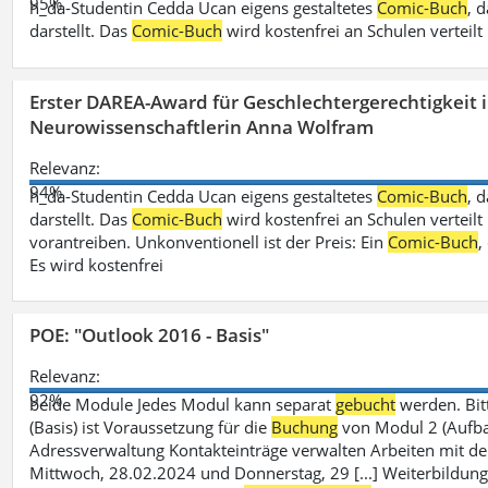
95%
h_da-Studentin Cedda Ucan eigens gestaltetes
Comic-Buch
, 
darstellt. Das
Comic-Buch
wird kostenfrei an Schulen verteilt
Erster DAREA-Award für Geschlechtergerechtigkeit
Neurowissenschaftlerin Anna Wolfram
Relevanz:
94%
h_da-Studentin Cedda Ucan eigens gestaltetes
Comic-Buch
, 
darstellt. Das
Comic-Buch
wird kostenfrei an Schulen verteilt 
vorantreiben. Unkonventionell ist der Preis: Ein
Comic-Buch
,
Es wird kostenfrei
POE: "Outlook 2016 - Basis"
Relevanz:
92%
beide Module Jedes Modul kann separat
gebucht
werden. Bit
(Basis) ist Voraussetzung für die
Buchung
von Modul 2 (Aufbau)
Adressverwaltung Kontakteinträge verwalten Arbeiten mit 
Mittwoch, 28.02.2024 und Donnerstag, 29 [...] Weiterbildung