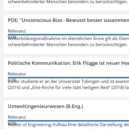
schwerbehinderter Menschen besonders zu berücksichtigen. Fa
POE: "Unconscious Bias - Bewusst besser zusamme
Relevanz:
62%
Weiterbildungsmaßnahme im dienstlichen Sinne gilt als Dien
schwerbehinderter Menschen besonders zu berücksichtigen. Fa
Politische Kommunikation: Erik Flügge ist neuer H
Relevanz:
62%
Zuvor studierte er an der Universität Tübingen und ist exami
(2016) und „Eine Kirche für viele statt heiligem Rest“ (2018) 
Umweltingenieurwesen (B.Eng.)
Relevanz:
62%
Master of Engineering Aufbau Eine detaillierte Darstellung de