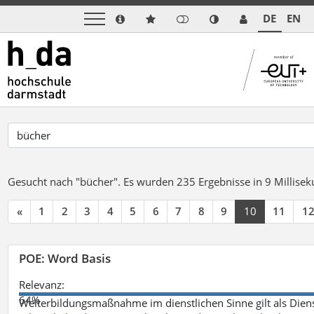
DE
EN
Gesucht nach "bücher".
Es wurden 235 Ergebnisse in 9 Millise
«
1
2
3
4
5
6
7
8
9
10
11
1
POE: Word Basis
Relevanz:
64%
Weiterbildungsmaßnahme im dienstlichen Sinne gilt als Dien