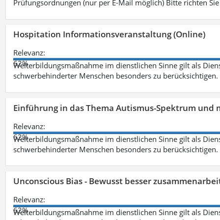
Prüfungsordnungen (nur per E-Mail möglich) Bitte richten Sie
Hospitation Informationsveranstaltung (Online)
Relevanz:
62%
Weiterbildungsmaßnahme im dienstlichen Sinne gilt als Dien
schwerbehinderter Menschen besonders zu berücksichtigen. Fa
Einführung in das Thema Autismus-Spektrum und m
Relevanz:
62%
Weiterbildungsmaßnahme im dienstlichen Sinne gilt als Dien
schwerbehinderter Menschen besonders zu berücksichtigen. Fa
Unconscious Bias - Bewusst besser zusammenarbeit
Relevanz:
62%
Weiterbildungsmaßnahme im dienstlichen Sinne gilt als Dien