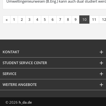
Umweltingenieurwesen (B.Eng.) kann auch dual studiert wer
«
1
2
3
4
5
6
7
8
9
10
11
1
KONTAKT
STUDENT SERVICE CENTER
SERVICE
WEITERE ANGEBOTE
© 2026
h_da.de