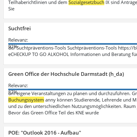
Teilhaberichtlinien und dem
Sozialgesetzbuch
IX sind Anträg
Sie
Suchtfrei
Relevanz:
92%
de/ Suchtpräventions-Tools Suchtpräventions-Tools https://
eCHECKUP TO GO ALKOHOL Informationen und Beratung für 
Green Office der Hochschule Darmstadt (h_da)
Relevanz:
87%
um eigene Veranstaltungen zu planen und durchzuführen. G
Buchungssystem
anny können Studierende, Lehrende und Mit
und zu den unterschiedlichen Nutzungsmöglichkeiten. Raum 
Bevor das Green Office Teil des KNE wurde
POE: "Outlook 2016 - Aufbau"