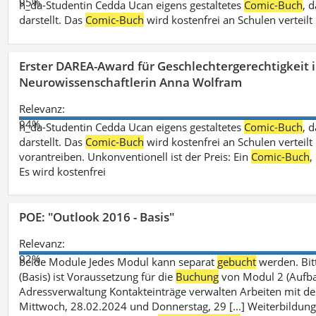
95%
h_da-Studentin Cedda Ucan eigens gestaltetes
Comic-Buch
, 
darstellt. Das
Comic-Buch
wird kostenfrei an Schulen verteilt
Erster DAREA-Award für Geschlechtergerechtigkeit
Neurowissenschaftlerin Anna Wolfram
Relevanz:
94%
h_da-Studentin Cedda Ucan eigens gestaltetes
Comic-Buch
, 
darstellt. Das
Comic-Buch
wird kostenfrei an Schulen verteilt 
vorantreiben. Unkonventionell ist der Preis: Ein
Comic-Buch
,
Es wird kostenfrei
POE: "Outlook 2016 - Basis"
Relevanz:
92%
beide Module Jedes Modul kann separat
gebucht
werden. Bit
(Basis) ist Voraussetzung für die
Buchung
von Modul 2 (Aufbau)
Adressverwaltung Kontakteinträge verwalten Arbeiten mit 
Mittwoch, 28.02.2024 und Donnerstag, 29 [...] Weiterbildung