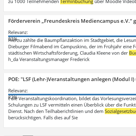
zu 1000 Teilnehmenden
Terminbuchung
über Moodle Videob
Förderverein „Freundeskreis Mediencampus e.V.“ 
Relevanz:
83%
Hierzu zählte die Baumpflanzaktion im Stadtgebiet, die Lesun
Dieburger Filmabend im Campuskino, der im Frühjahr eine Fort
städtischen Wirtschaftsförderung, Claudia Kleene von der
Büc
h_da Veranstaltungsmanager Frederick
POE: "LSF (Lehr-)Veranstaltungen anlegen (Modul I)
Relevanz:
82%
t die Veranstaltungskoordination, bildet das Vorlesungsverze
Schulungen zu LSF vermitteln einen Überblick über die Funkt
Dienst. Nach den Teilhaberichtlinien und dem
Sozialgesetzbu
berücksichtigen. Falls dies auf Sie