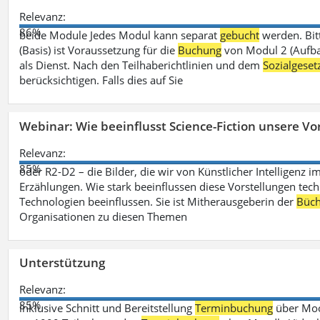
Relevanz:
86%
beide Module Jedes Modul kann separat
gebucht
werden. Bit
(Basis) ist Voraussetzung für die
Buchung
von Modul 2 (Aufbau
als Dienst. Nach den Teilhaberichtlinien und dem
Sozialgese
berücksichtigen. Falls dies auf Sie
Webinar: Wie beeinflusst Science-Fiction unsere Vor
Relevanz:
85%
oder R2-D2 – die Bilder, die wir von Künstlicher Intelligenz
Erzählungen. Wie stark beeinflussen diese Vorstellungen tech
Technologien beeinflussen. Sie ist Mitherausgeberin der
Büch
Organisationen zu diesen Themen
Unterstützung
Relevanz:
85%
inklusive Schnitt und Bereitstellung
Terminbuchung
über Mood