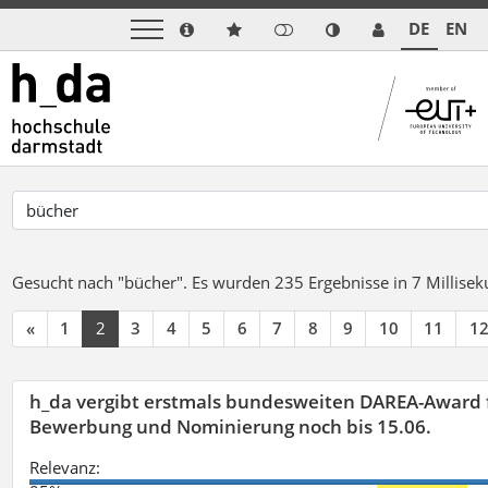
DE
EN
Gesucht nach "bücher".
Es wurden 235 Ergebnisse in 7 Millise
«
1
2
3
4
5
6
7
8
9
10
11
1
h_da vergibt erstmals bundesweiten DAREA-Award f
Bewerbung und Nominierung noch bis 15.06.
Relevanz: