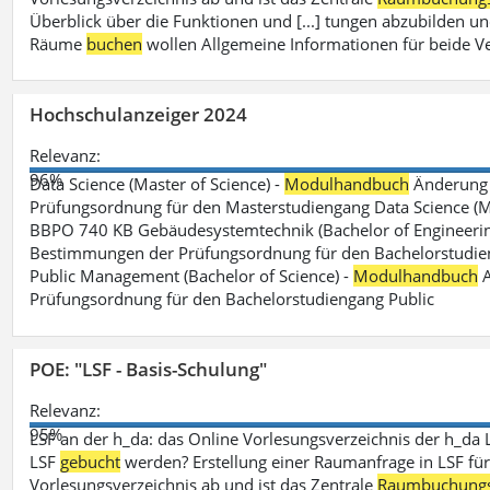
Überblick über die Funktionen und [...] tungen abzubilden un
Räume
buchen
wollen Allgemeine Informationen für beide V
Hochschulanzeiger 2024
Relevanz:
96%
Data Science (Master of Science) -
Modulhandbuch
Änderung 
Prüfungsordnung für den Masterstudiengang Data Science (M.S
BBPO 740 KB Gebäudesystemtechnik (Bachelor of Engineerin
Bestimmungen der Prüfungsordnung für den Bachelorstudien
Public Management (Bachelor of Science) -
Modulhandbuch
A
Prüfungsordnung für den Bachelorstudiengang Public
POE: "LSF - Basis-Schulung"
Relevanz:
95%
LSF an der h_da: das Online Vorlesungsverzeichnis der h_da 
LSF
gebucht
werden? Erstellung einer Raumanfrage in LSF für e
Vorlesungsverzeichnis ab und ist das Zentrale
Raumbuchung