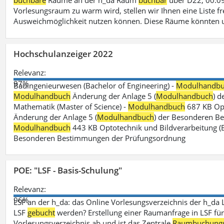
buchbare
Räume an der h_da Raum
buchbar
über D22, 00.09
Vorlesungsraum zu warm wird, stellen wir Ihnen eine Liste fr
Ausweichmöglichkeit nutzen können. Diese Räume könnten 
Hochschulanzeiger 2022
Relevanz:
97%
Bauingenieurwesen (Bachelor of Engineering) -
Modulhandb
Modulhandbuch
Änderung der Anlage 5 (
Modulhandbuch
) 
Mathematik (Master of Science) -
Modulhandbuch
687 KB Opt
Änderung der Anlage 5 (
Modulhandbuch
) der Besonderen Bes
Modulhandbuch
443 KB Optotechnik und Bildverarbeitung (B
Besonderen Bestimmungen der Prüfungsordnung
POE: "LSF - Basis-Schulung"
Relevanz:
96%
LSF an der h_da: das Online Vorlesungsverzeichnis der h_da 
LSF
gebucht
werden? Erstellung einer Raumanfrage in LSF für e
Vorlesungsverzeichnis ab und ist das Zentrale
Raumbuchung