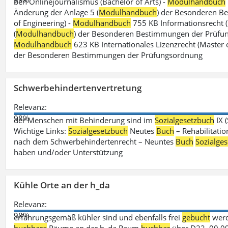
ben Onlinejournalismus (Bachelor of Arts) -
Modulhandbuch
Änderung der Anlage 5 (
Modulhandbuch
) der Besonderen B
of Engineering) -
Modulhandbuch
755 KB Informationsrecht (
(
Modulhandbuch
) der Besonderen Bestimmungen der Prüfungs
Modulhandbuch
623 KB Internationales Lizenzrecht (Master 
der Besonderen Bestimmungen der Prüfungsordnung
Schwerbehindertenvertretung
Relevanz:
98%
der Menschen mit Behinderung sind im
Sozialgesetzbuch
IX 
Wichtige Links:
Sozialgesetzbuch
Neutes
Buch
– Rehabilitätio
nach dem Schwerbehindertenrecht – Neuntes
Buch
Sozialge
haben und/oder Unterstützung
Kühle Orte an der h_da
Relevanz:
98%
erfahrungsgemäß kühler sind und ebenfalls frei
gebucht
werd