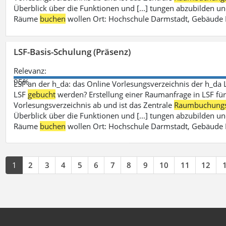
Überblick über die Funktionen und [...] tungen abzubilden un
Räume
buchen
wollen Ort: Hochschule Darmstadt, Gebäude 
LSF-Basis-Schulung (Präsenz)
Relevanz:
95%
LSF an der h_da: das Online Vorlesungsverzeichnis der h_da 
LSF
gebucht
werden? Erstellung einer Raumanfrage in LSF für e
Vorlesungsverzeichnis ab und ist das Zentrale
Raumbuchung
Überblick über die Funktionen und [...] tungen abzubilden un
Räume
buchen
wollen Ort: Hochschule Darmstadt, Gebäude 
1
2
3
4
5
6
7
8
9
10
11
12