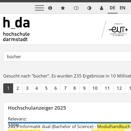
DE
EN
Gesucht nach "bücher".
Es wurden 235 Ergebnisse in 10 Milli
1
2
3
4
5
6
7
8
9
10
11
12
Hochschulanzeiger 2025
Relevanz:
100%
2025 Informatik dual (Bachelor of Science) -
Modulhandbuch