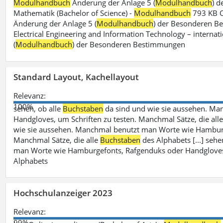
Modulhandbuch
Änderung der Anlage 5 (
Modulhandbuch
) 
Mathematik (Bachelor of Science) -
Modulhandbuch
793 KB O
Änderung der Anlage 5 (
Modulhandbuch
) der Besonderen Bes
Electrical Engineering and Information Technology – internati
(
Modulhandbuch
) der Besonderen Bestimmungen
Standard Layout, Kachellayout
Relevanz:
100%
sehen, ob alle
Buchstaben
da sind und wie sie aussehen. M
Handgloves, um Schriften zu testen. Manchmal Sätze, die all
wie sie aussehen. Manchmal benutzt man Worte wie Hamburg
Manchmal Sätze, die alle
Buchstaben
des Alphabets [...] sehe
man Worte wie Hamburgefonts, Rafgenduks oder Handgloves, 
Alphabets
Hochschulanzeiger 2023
Relevanz:
99%