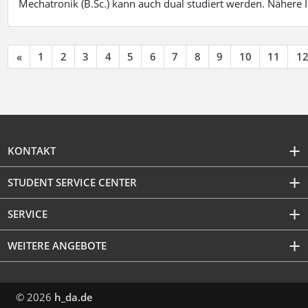
Mechatronik (B.Sc.) kann auch dual studiert werden. Nähere
«
1
2
3
4
5
6
7
8
9
10
11
1
KONTAKT
STUDENT SERVICE CENTER
SERVICE
WEITERE ANGEBOTE
© 2026
h_da.de