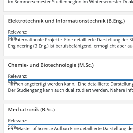
im Sommersemester Studienbeginn im Wintersemester Dual
Elektrotechnik und Informationstechnik (B.Eng.)
Relevanz:
56%
für internationale Projekte. Eine detaillierte Darstellung der 
Engineering (B.Eng.) ist berufsbefähigend, ermöglicht aber a
Chemie- und Biotechnologie (M.Sc.)
Relevanz:
56%
-firmen angefertigt werden kann.. Eine detaillierte Darstellu
Der Studiengang kann auch dual studiert werden. Nähere In
Mechatronik (B.Sc.)
Relevanz:
56%
en - Master of Science Aufbau Eine detaillierte Darstellung d