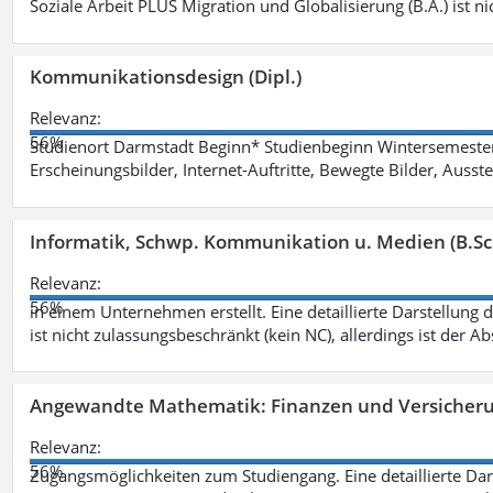
Soziale Arbeit PLUS Migration und Globalisierung (B.A.) ist ni
Kommunikationsdesign (Dipl.)
Relevanz:
56%
Studienort Darmstadt Beginn* Studienbeginn Wintersemeste
Erscheinungsbilder, Internet-Auftritte, Bewegte Bilder, Ausste
Informatik, Schwp. Kommunikation u. Medien (B.Sc
Relevanz:
56%
in einem Unternehmen erstellt. Eine detaillierte Darstellung 
ist nicht zulassungsbeschränkt (kein NC), allerdings ist der A
Angewandte Mathematik: Finanzen und Versicher
Relevanz:
56%
Zugangsmöglichkeiten zum Studiengang. Eine detaillierte Dar