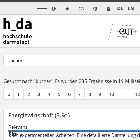
DE
EN
Gesucht nach "bücher".
Es wurden 235 Ergebnisse in 19 Milli
«
1
2
3
4
5
6
7
8
9
10
11
1
Energiewirtschaft (B.Sc.)
Relevanz:
56%
oder experimentellen Arbeiten. Eine detaillierte Darstellung 