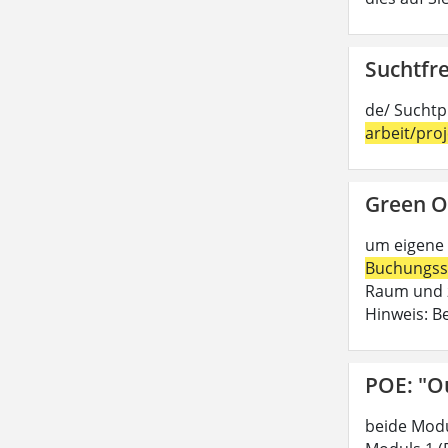
Suchtfre
de/ Suchtp
arbeit/pro
Green O
um eigene 
Buchungss
Raum und z
Hinweis: B
POE: "O
beide Modu