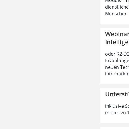
Moduls 1 (
dienstliche
Menschen b
Webinar:
Intellig
oder R2-D2 
Erzählunge
neuen Tech
internatio
Unterst
inklusive S
mit bis zu