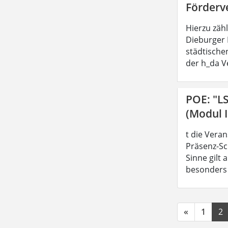
Förderv
Hierzu zäh
Dieburger 
städtische
der h_da V
POE: "L
(Modul I
t die Vera
Präsenz-Sc
Sinne gilt
besonders z
«
1
2