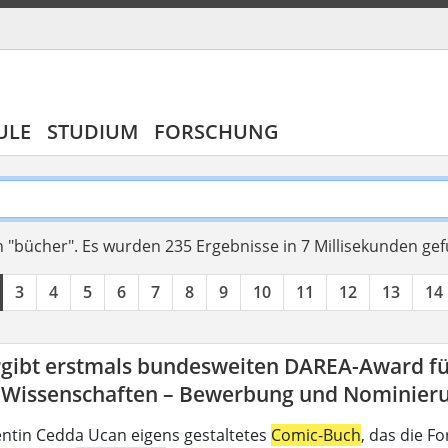
ULE
STUDIUM
FORSCHUNG
 "bücher".
Es wurden 235 Ergebnisse in 7 Millisekunden ge
3
4
5
6
7
8
9
10
11
12
13
14
rgibt erstmals bundesweiten DAREA-Award fü
-Wissenschaften – Bewerbung und Nominierun
ntin Cedda Ucan eigens gestaltetes
Comic-Buch
, das die 