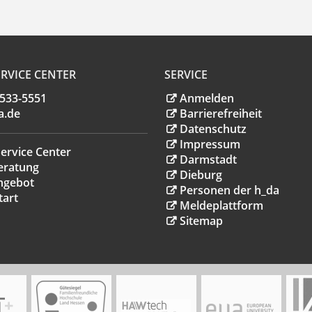
RVICE CENTER
SERVICE
.533-5551
Anmelden
a
.
de
Barrierefreiheit
Datenschutz
Impressum
ervice Center
Darmstadt
eratung
Dieburg
ngebot
Personen der h_da
tart
Meldeplattform
Sitemap