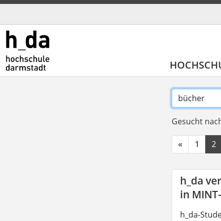
HOCHSCH
Gesucht nach
«
1
2
h_da ve
in MINT
h_da-Stude