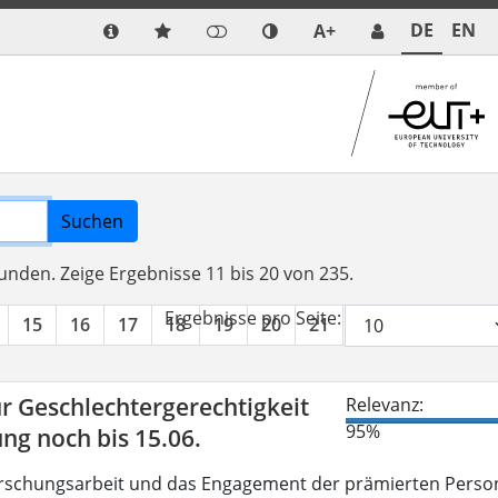
DE
EN
A+
Suchen
funden.
Zeige Ergebnisse 11 bis 20 von 235.
Ergebnisse pro Seite:
15
16
17
18
19
20
21
22
23
24
r Geschlechtergerechtigkeit
Relevanz:
95%
g noch bis 15.06.
Forschungsarbeit und das Engagement der prämierten Perso