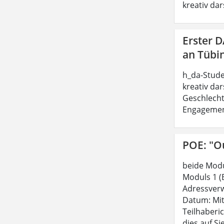
kreativ dar
Erster 
an Tübi
h_da-Stude
kreativ dar
Geschlecht
Engagement 
POE: "Ou
beide Modu
Moduls 1 (
Adressverw
Datum: Mit
Teilhaberi
dies auf Si