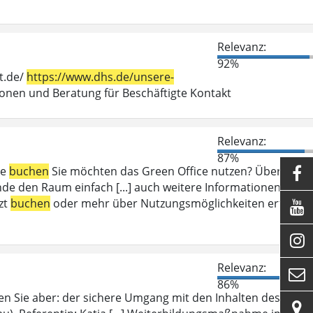
Relevanz:
92%
t.de/
https://www.dhs.de/unsere-
en und Beratung für Beschäftigte Kontakt
Relevanz:
87%
ce
buchen
Sie möchten das Green Office nutzen? Über das

e den Raum einfach [...] auch weitere Informationen zum
zt
buchen
oder mehr über Nutzungsmöglichkeiten erfahren


Relevanz:

86%
en Sie aber: der sichere Umgang mit den Inhalten des
