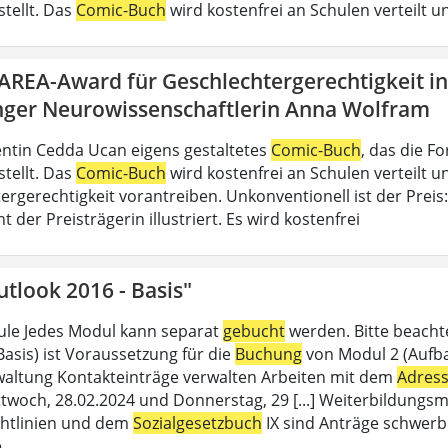
stellt. Das
Comic-Buch
wird kostenfrei an Schulen verteilt un
DAREA-Award für Geschlechtergerechtigkeit i
nger Neurowissenschaftlerin Anna Wolfram
ntin Cedda Ucan eigens gestaltetes
Comic-Buch
, das die 
stellt. Das
Comic-Buch
wird kostenfrei an Schulen verteilt un
ergerechtigkeit vorantreiben. Unkonventionell ist der Preis
der Preisträgerin illustriert. Es wird kostenfrei
tlook 2016 - Basis"
le Jedes Modul kann separat
gebucht
werden. Bitte beacht
Basis) ist Voraussetzung für die
Buchung
von Modul 2 (Aufbau
altung Kontakteinträge verwalten Arbeiten mit dem
Adres
twoch, 28.02.2024 und Donnerstag, 29 [...] Weiterbildungsm
chtlinien und dem
Sozialgesetzbuch
IX sind Anträge schwerb
e