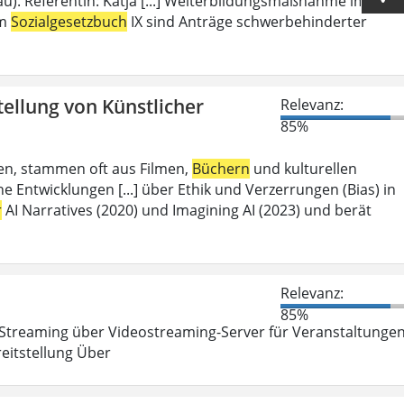
u). Referentin: Katja [...] Weiterbildungsmaßnahme im
em
Sozialgesetzbuch
IX sind Anträge schwerbehinderter
tellung von Künstlicher
Relevanz:
85%
aben, stammen oft aus Filmen,
Büchern
und kulturellen
 Entwicklungen [...] über Ethik und Verzerrungen (Bias) in
r
AI Narratives (2020) und Imagining AI (2023) und berät
Relevanz:
85%
Streaming über Videostreaming-Server für Veranstaltunge
eitstellung Über