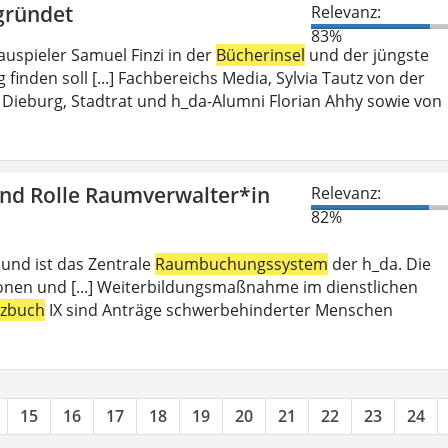
gründet
Relevanz:
83%
auspieler Samuel Finzi in der
Bücherinsel
und der jüngste
inden soll [...] Fachbereichs Media, Sylvia Tautz von der
Dieburg, Stadtrat und h_da-Alumni Florian Ahhy sowie von
und Rolle Raumverwalter*in
Relevanz:
82%
 und ist das Zentrale
Raumbuchungssystem
der h_da. Die
ionen und [...] Weiterbildungsmaßnahme im dienstlichen
tzbuch
IX sind Anträge schwerbehinderter Menschen
15
16
17
18
19
20
21
22
23
24