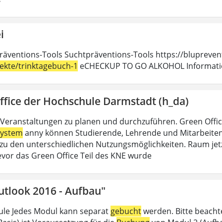
i
räventions-Tools Suchtpräventions-Tools https://blupreven
jekte/trinktagebuch-1
eCHECKUP TO GO ALKOHOL Information
ffice der Hochschule Darmstadt (h_da)
Veranstaltungen zu planen und durchzuführen. Green Offi
ystem
anny können Studierende, Lehrende und Mitarbeitend
u den unterschiedlichen Nutzungsmöglichkeiten. Raum jet
evor das Green Office Teil des KNE wurde
utlook 2016 - Aufbau"
le Jedes Modul kann separat
gebucht
werden. Bitte beacht