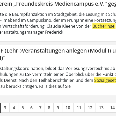
erein „Freundeskreis Mediencampus e.V.“ ge
lte die Baumpflanzaktion im Stadtgebiet, die Lesung mit Sch
Filmabend im Campuskino, der im Frühjahr eine Fortsetzung f
n Wirtschaftsförderung, Claudia Kleene von der
Bücherinsel
eranstaltungsmanager Frederick
SF (Lehr-)Veranstaltungen anlegen (Modul I) 
I)"
nstaltungskoordination, bildet das Vorlesungsverzeichnis ab
hulungen zu LSF vermitteln einen Überblick über die Funkt
 als Dienst. Nach den Teilhaberichtlinien und dem
Sozialgese
u berücksichtigen. Falls dies auf Sie
3
4
5
6
7
8
9
10
11
12
13
14