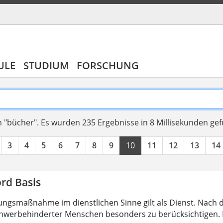
ULE
STUDIUM
FORSCHUNG
 "bücher".
Es wurden 235 Ergebnisse in 8 Millisekunden ge
3
4
5
6
7
8
9
10
11
12
13
14
rd Basis
ungsmaßnahme im dienstlichen Sinne gilt als Dienst. Nach 
hwerbehinderter Menschen besonders zu berücksichtigen. Fa