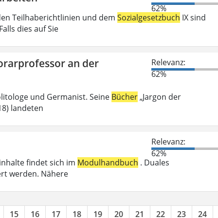
62%
den Teilhaberichtlinien und dem
Sozialgesetzbuch
IX sind
lls dies auf Sie
orarprofessor an der
Relevanz:
62%
olitologe und Germanist. Seine
Bücher
„Jargon der
018) landeten
Relevanz:
62%
inhalte findet sich im
Modulhandbuch
. Duales
ert werden. Nähere
15
16
17
18
19
20
21
22
23
24