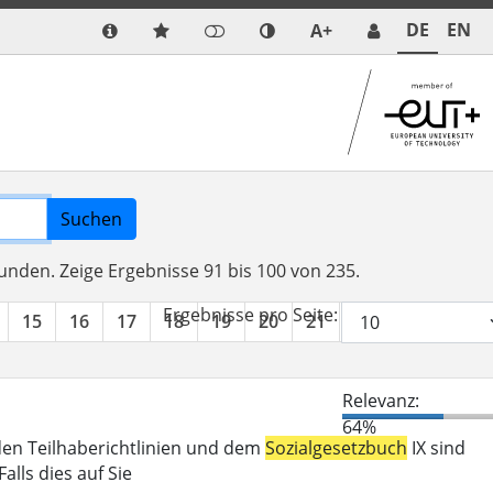
DE
EN
A+
Suchen
funden.
Zeige Ergebnisse 91 bis 100 von 235.
Ergebnisse pro Seite:
15
16
17
18
19
20
21
22
23
24
Relevanz:
64%
den Teilhaberichtlinien und dem
Sozialgesetzbuch
IX sind
lls dies auf Sie