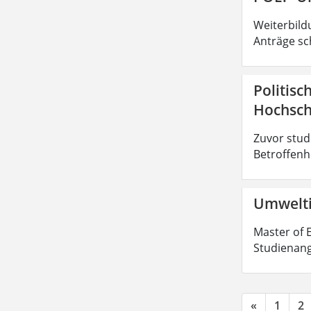
Weiterbild
Anträge sc
Politisc
Hochsch
Zuvor stud
Betroffenhe
Umwelti
Master of E
Studienang
«
1
2