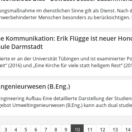
ungsmaßnahme im dienstlichen Sinne gilt als Dienst. Nach 
hwerbehinderter Menschen besonders zu berücksichtigen. Fa
he Kommunikation: Erik Flügge ist neuer Hon
ule Darmstadt
ierte er an der Universität Tübingen und ist examinierter P
it“ (2016) und „Eine Kirche für viele statt heiligem Rest“ (2
ngenieurwesen (B.Eng.)
ngineering Aufbau Eine detaillierte Darstellung der Studien
ebot Umweltingenieurwesen (B.Eng.) kann auch dual studi
3
4
5
6
7
8
9
10
11
12
13
14