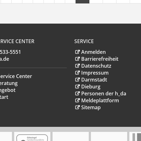
RVICE CENTER
SERVICE
.533-5551
Anmelden
a
.
de
Barrierefreiheit
Datenschutz
Impressum
ervice Center
Darmstadt
eratung
Dieburg
ngebot
Personen der h_da
tart
Meldeplattform
Sitemap