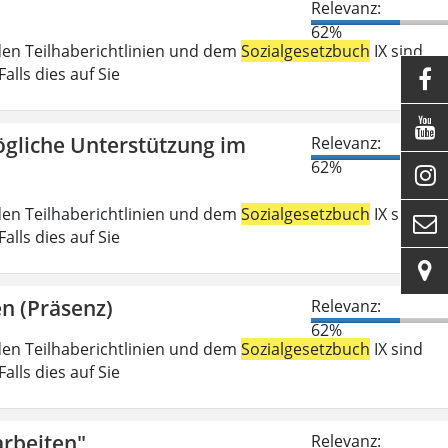
Relevanz:
62%
den Teilhaberichtlinien und dem
Sozialgesetzbuch
IX sind
lls dies auf Sie


gliche Unterstützung im
Relevanz:
62%

den Teilhaberichtlinien und dem
Sozialgesetzbuch
IX sind

lls dies auf Sie

n (Präsenz)
Relevanz:
62%
den Teilhaberichtlinien und dem
Sozialgesetzbuch
IX sind
lls dies auf Sie
rbeiten"
Relevanz: