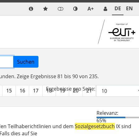
DE
EN
A+
Suchen
funden.
Zeige Ergebnisse 81 bis 90 von 235.
Ergebnisse pro Seite:
15
16
17
18
19
20
21
22
23
24
Relevanz:
65%
den Teilhaberichtlinien und dem
Sozialgesetzbuch
IX sind
lls dies auf Sie