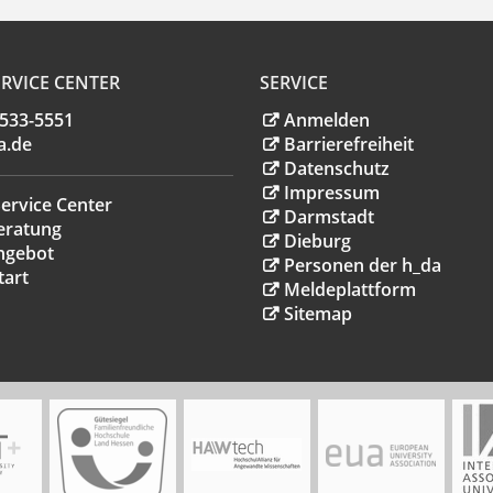
RVICE CENTER
SERVICE
.533-5551
Anmelden
a
.
de
Barrierefreiheit
Datenschutz
Impressum
ervice Center
Darmstadt
eratung
Dieburg
ngebot
Personen der h_da
tart
Meldeplattform
Sitemap