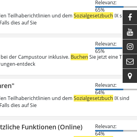
Relevanz:
65%
den Teilhaberichtlinien und dem
Sozialgesetzbuch
IX sind

lls dies auf Sie

Relevanz:

65%
 bei der Campustour inklusive.
Buchen
Sie jetzt eine Tour:

rungen-entdeck

hren"
Relevanz:
64%
den Teilhaberichtlinien und dem
Sozialgesetzbuch
IX sind
lls dies auf Sie
zliche Funktionen (Online)
Relevanz:
64%