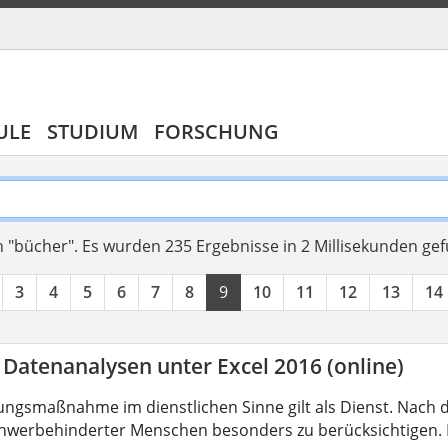
ULE
STUDIUM
FORSCHUNG
 "bücher".
Es wurden 235 Ergebnisse in 2 Millisekunden ge
3
4
5
6
7
8
9
10
11
12
13
14
 Datenanalysen unter Excel 2016 (online)
ungsmaßnahme im dienstlichen Sinne gilt als Dienst. Nach 
hwerbehinderter Menschen besonders zu berücksichtigen. Fa