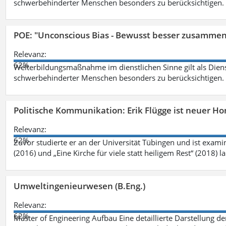
schwerbehinderter Menschen besonders zu berücksichtigen. Fa
POE: "Unconscious Bias - Bewusst besser zusamme
Relevanz:
62%
Weiterbildungsmaßnahme im dienstlichen Sinne gilt als Dien
schwerbehinderter Menschen besonders zu berücksichtigen. Fa
Politische Kommunikation: Erik Flügge ist neuer H
Relevanz:
62%
Zuvor studierte er an der Universität Tübingen und ist exami
(2016) und „Eine Kirche für viele statt heiligem Rest“ (2018) 
Umweltingenieurwesen (B.Eng.)
Relevanz:
62%
Master of Engineering Aufbau Eine detaillierte Darstellung de