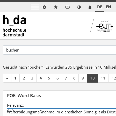
DE
EN
Gesucht nach "bücher".
Es wurden 235 Ergebnisse in 10 Milli
«
1
2
3
4
5
6
7
8
9
10
11
1
POE: Word Basis
Relevanz:
64%
Weiterbildungsmaßnahme im dienstlichen Sinne gilt als Dien