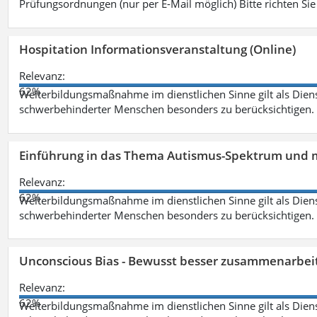
Prüfungsordnungen (nur per E-Mail möglich) Bitte richten Sie
Hospitation Informationsveranstaltung (Online)
Relevanz:
62%
Weiterbildungsmaßnahme im dienstlichen Sinne gilt als Dien
schwerbehinderter Menschen besonders zu berücksichtigen. Fa
Einführung in das Thema Autismus-Spektrum und m
Relevanz:
62%
Weiterbildungsmaßnahme im dienstlichen Sinne gilt als Dien
schwerbehinderter Menschen besonders zu berücksichtigen. Fa
Unconscious Bias - Bewusst besser zusammenarbeit
Relevanz:
62%
Weiterbildungsmaßnahme im dienstlichen Sinne gilt als Dien