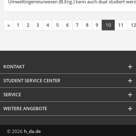
Umweltingenieurwesen (B.Eng.) kann auch dual studiert wer
«
1
2
3
4
5
6
7
8
9
10
11
1
KONTAKT
STUDENT SERVICE CENTER
SERVICE
WEITERE ANGEBOTE
© 2026
h_da.de