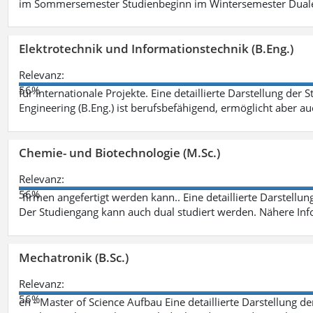
im Sommersemester Studienbeginn im Wintersemester Dual
Elektrotechnik und Informationstechnik (B.Eng.)
Relevanz:
56%
für internationale Projekte. Eine detaillierte Darstellung der 
Engineering (B.Eng.) ist berufsbefähigend, ermöglicht aber a
Chemie- und Biotechnologie (M.Sc.)
Relevanz:
56%
-firmen angefertigt werden kann.. Eine detaillierte Darstellu
Der Studiengang kann auch dual studiert werden. Nähere In
Mechatronik (B.Sc.)
Relevanz:
56%
en - Master of Science Aufbau Eine detaillierte Darstellung d