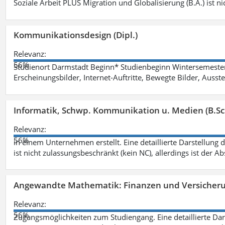
Soziale Arbeit PLUS Migration und Globalisierung (B.A.) ist ni
Kommunikationsdesign (Dipl.)
Relevanz:
56%
Studienort Darmstadt Beginn* Studienbeginn Wintersemeste
Erscheinungsbilder, Internet-Auftritte, Bewegte Bilder, Ausste
Informatik, Schwp. Kommunikation u. Medien (B.Sc
Relevanz:
56%
in einem Unternehmen erstellt. Eine detaillierte Darstellung 
ist nicht zulassungsbeschränkt (kein NC), allerdings ist der A
Angewandte Mathematik: Finanzen und Versicher
Relevanz:
56%
Zugangsmöglichkeiten zum Studiengang. Eine detaillierte Dar