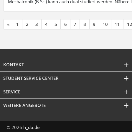
Mechatronik (B.Sc.) kann auch dual studiert werden. Nähere
«
1
2
3
4
5
6
7
8
9
10
11
1
KONTAKT
STUDENT SERVICE CENTER
SERVICE
WEITERE ANGEBOTE
© 2026
h_da.de