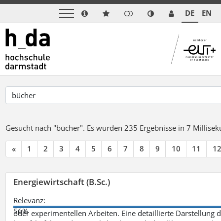
DE
EN
Gesucht nach "bücher".
Es wurden 235 Ergebnisse in 7 Millise
«
1
2
3
4
5
6
7
8
9
10
11
1
Energiewirtschaft (B.Sc.)
Relevanz:
56%
oder experimentellen Arbeiten. Eine detaillierte Darstellung 