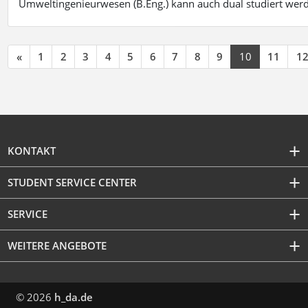
Umweltingenieurwesen (B.Eng.) kann auch dual studiert wer
«
1
2
3
4
5
6
7
8
9
10
11
1
KONTAKT
STUDENT SERVICE CENTER
SERVICE
WEITERE ANGEBOTE
© 2026
h_da.de