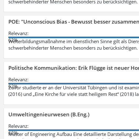
schwerbehinderter Menschen besonders zu berücksichtigen. Fa
POE: "Unconscious Bias - Bewusst besser zusamme
Relevanz:
62%
Weiterbildungsmaßnahme im dienstlichen Sinne gilt als Dien
schwerbehinderter Menschen besonders zu berücksichtigen. Fa
Politische Kommunikation: Erik Flügge ist neuer H
Relevanz:
62%
Zuvor studierte er an der Universität Tübingen und ist exami
(2016) und „Eine Kirche für viele statt heiligem Rest“ (2018) 
Umweltingenieurwesen (B.Eng.)
Relevanz:
62%
Master of Engineering Aufbau Eine detaillierte Darstellung de