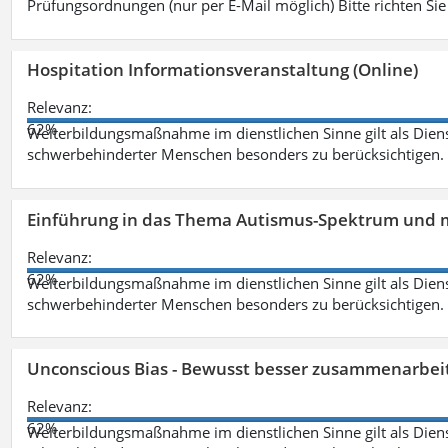
Prüfungsordnungen (nur per E-Mail möglich) Bitte richten Sie
Hospitation Informationsveranstaltung (Online)
Relevanz:
62%
Weiterbildungsmaßnahme im dienstlichen Sinne gilt als Dien
schwerbehinderter Menschen besonders zu berücksichtigen. Fa
Einführung in das Thema Autismus-Spektrum und m
Relevanz:
62%
Weiterbildungsmaßnahme im dienstlichen Sinne gilt als Dien
schwerbehinderter Menschen besonders zu berücksichtigen. Fa
Unconscious Bias - Bewusst besser zusammenarbeit
Relevanz:
62%
Weiterbildungsmaßnahme im dienstlichen Sinne gilt als Dien