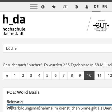
DE
EN
Gesucht nach "bücher".
Es wurden 235 Ergebnisse in 58 Milli
«
1
2
3
4
5
6
7
8
9
10
11
1
POE: Word Basis
Relevanz:
64%
Weiterbildungsmaßnahme im dienstlichen Sinne gilt als Dien