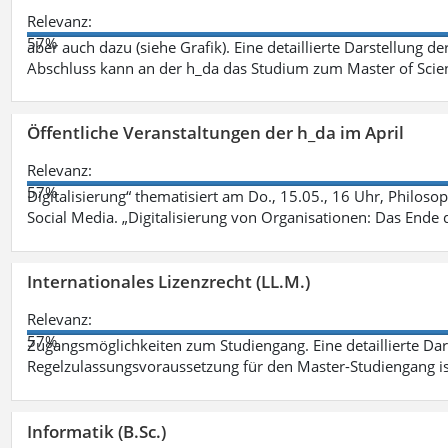
Relevanz:
57%
aber auch dazu (siehe Grafik). Eine detaillierte Darstellung d
Abschluss kann an der h_da das Studium zum Master of Scien
Öffentliche Veranstaltungen der h_da im April
Relevanz:
57%
Digitalisierung“ thematisiert am Do., 15.05., 16 Uhr, Philoso
Social Media. „Digitalisierung von Organisationen: Das Ende
Internationales Lizenzrecht (LL.M.)
Relevanz:
57%
Zugangsmöglichkeiten zum Studiengang. Eine detaillierte Dar
Regelzulassungsvoraussetzung für den Master-Studiengang ist
Informatik (B.Sc.)