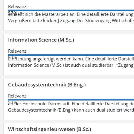
Relevanz:
57%
schließt sich die Masterarbeit an. Eine detaillierte Darstellun
Vergrößern bitte klicken] Zugang Der Studiengang Wirtschaft
Information Science (M.Sc.)
Relevanz:
57%
Einrichtung angefertigt werden kann. Eine detaillierte Darste
Information Science (M.Sc.) ist auch dual studierbar. *Zuga
Gebäudesystemtechnik (B.Eng.)
Relevanz:
57%
an der Hochschule Darmstadt. Eine detaillierte Darstellung d
Gebäudesystemtechnik (B.Eng.) kann auch dual studiert wer
Wirtschaftsingenieurwesen (B.Sc.)