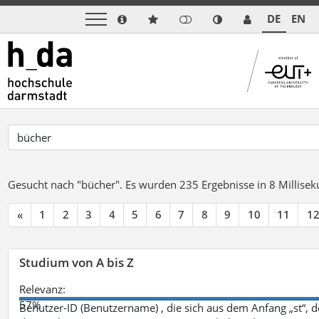
DE
EN
Gesucht nach "bücher".
Es wurden 235 Ergebnisse in 8 Millise
«
1
2
3
4
5
6
7
8
9
10
11
1
Studium von A bis Z
Relevanz:
57%
Benutzer-ID (Benutzername) , die sich aus dem Anfang „st“, 