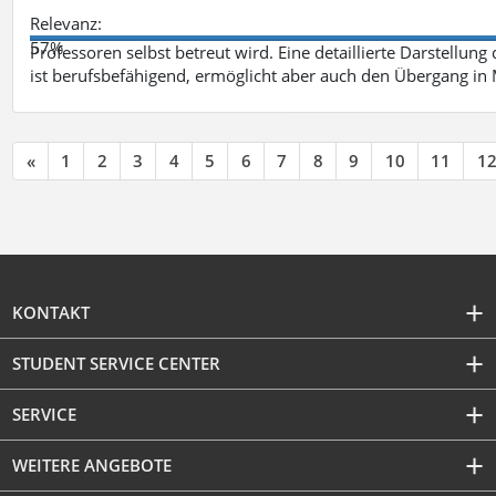
Relevanz:
57%
Professoren selbst betreut wird. Eine detaillierte Darstellung
ist berufsbefähigend, ermöglicht aber auch den Übergang in
«
1
2
3
4
5
6
7
8
9
10
11
1
KONTAKT
STUDENT SERVICE CENTER
SERVICE
WEITERE ANGEBOTE