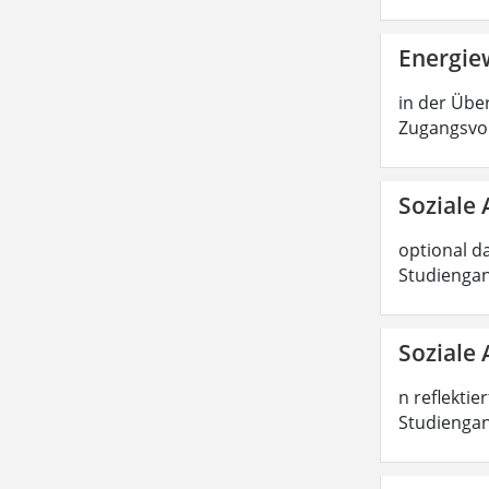
Energiew
in der Über
Zugangsvor
Soziale 
optional d
Studiengan
Soziale 
n reflektie
Studiengang