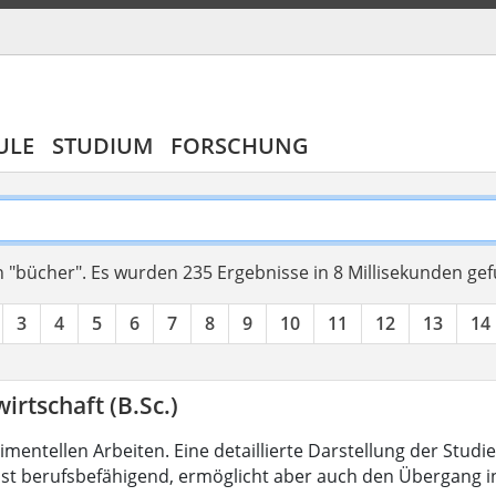
ULE
STUDIUM
FORSCHUNG
 "bücher".
Es wurden 235 Ergebnisse in 8 Millisekunden ge
3
4
5
6
7
8
9
10
11
12
13
14
irtschaft (B.Sc.)
mentellen Arbeiten. Eine detaillierte Darstellung der Studi
ist berufsbefähigend, ermöglicht aber auch den Übergang 