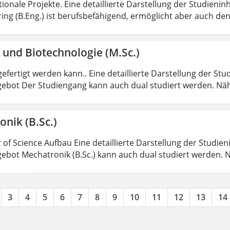
tionale Projekte. Eine detaillierte Darstellung der Studienin
ring (B.Eng.) ist berufsbefähigend, ermöglicht aber auch de
 und Biotechnologie (M.Sc.)
efertigt werden kann.. Eine detaillierte Darstellung der Stu
ebot Der Studiengang kann auch dual studiert werden. Nä
nik (B.Sc.)
 of Science Aufbau Eine detaillierte Darstellung der Studien
ebot Mechatronik (B.Sc.) kann auch dual studiert werden.
3
4
5
6
7
8
9
10
11
12
13
14