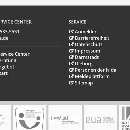
RVICE CENTER
SERVICE
.533-5551
Anmelden
a
.
de
Barrierefreiheit
Datenschutz
Impressum
ervice Center
Darmstadt
eratung
Dieburg
ngebot
Personen der h_da
tart
Meldeplattform
Sitemap