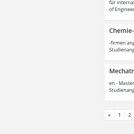
für interna
of Enginee
Chemie-
-firmen ang
Studienang
Mechatro
en - Master
Studienang
«
1
2