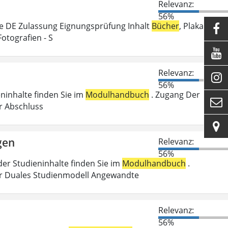
Relevanz:
56%
e DE Zulassung Eignungsprüfung Inhalt
Bücher
, Plakate,

Fotografien - S

Relevanz:

56%
eninhalte finden Sie im
Modulhandbuch
. Zugang Der

er Abschluss

gen
Relevanz:
56%
der Studieninhalte finden Sie im
Modulhandbuch
.
r Duales Studienmodell Angewandte
Relevanz:
56%