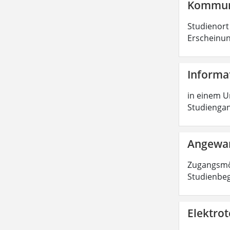
Kommuni
Studienort
Erscheinung
Informa
in einem Un
Studiengang
Angewan
Zugangsmög
Studienbe
Elektrot