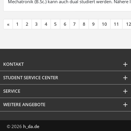
Mechatronik (B.Sc.) kann auch dual studiert werden. Nähere
«
1
2
3
4
5
6
7
8
9
10
11
1
KONTAKT
STUDENT SERVICE CENTER
SERVICE
WEITERE ANGEBOTE
© 2026
h_da.de