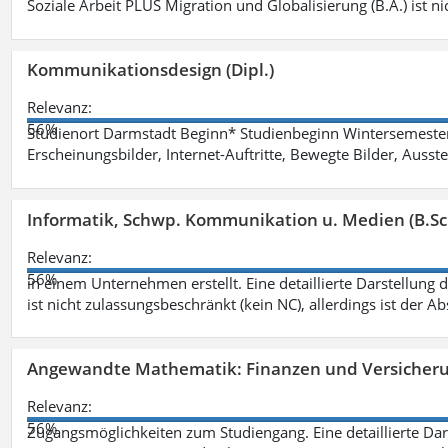
Soziale Arbeit PLUS Migration und Globalisierung (B.A.) ist ni
Kommunikationsdesign (Dipl.)
Relevanz:
56%
Studienort Darmstadt Beginn* Studienbeginn Wintersemeste
Erscheinungsbilder, Internet-Auftritte, Bewegte Bilder, Ausste
Informatik, Schwp. Kommunikation u. Medien (B.Sc
Relevanz:
56%
in einem Unternehmen erstellt. Eine detaillierte Darstellung 
ist nicht zulassungsbeschränkt (kein NC), allerdings ist der A
Angewandte Mathematik: Finanzen und Versicher
Relevanz:
56%
Zugangsmöglichkeiten zum Studiengang. Eine detaillierte Dar