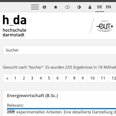
DE
EN
Gesucht nach "bücher".
Es wurden 235 Ergebnisse in 18 Milli
«
1
2
3
4
5
6
7
8
9
10
11
1
Energiewirtschaft (B.Sc.)
Relevanz:
56%
oder experimentellen Arbeiten. Eine detaillierte Darstellung 