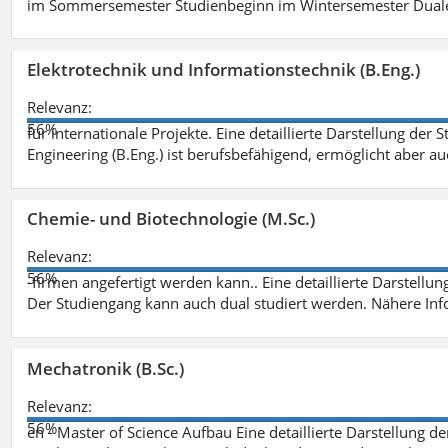
im Sommersemester Studienbeginn im Wintersemester Dual
Elektrotechnik und Informationstechnik (B.Eng.)
Relevanz:
56%
für internationale Projekte. Eine detaillierte Darstellung der 
Engineering (B.Eng.) ist berufsbefähigend, ermöglicht aber a
Chemie- und Biotechnologie (M.Sc.)
Relevanz:
56%
-firmen angefertigt werden kann.. Eine detaillierte Darstellu
Der Studiengang kann auch dual studiert werden. Nähere In
Mechatronik (B.Sc.)
Relevanz:
56%
en - Master of Science Aufbau Eine detaillierte Darstellung d