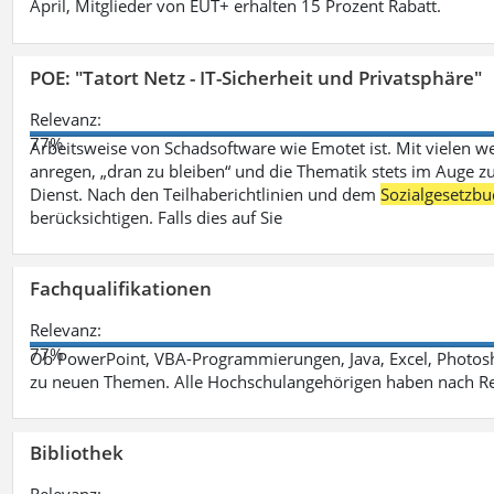
April, Mitglieder von EUT+ erhalten 15 Prozent Rabatt.
POE: "Tatort Netz - IT-Sicherheit und Privatsphäre"
Relevanz:
77%
Arbeitsweise von Schadsoftware wie Emotet ist. Mit vielen w
anregen, „dran zu bleiben“ und die Thematik stets im Auge zu
Dienst. Nach den Teilhaberichtlinien und dem
Sozialgesetzbu
berücksichtigen. Falls dies auf Sie
Fachqualifikationen
Relevanz:
77%
Ob PowerPoint, VBA-Programmierungen, Java, Excel, Photosh
zu neuen Themen. Alle Hochschulangehörigen haben nach Re
Bibliothek