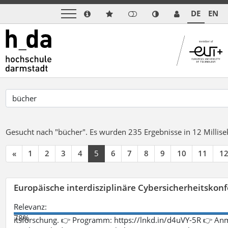
DE
EN
Gesucht nach "bücher".
Es wurden 235 Ergebnisse in 12 Milli
«
1
2
3
4
5
6
7
8
9
10
11
1
Europäische interdisziplinäre Cybersicherheitskonf
Relevanz:
78%
itsforschung. 👉 Programm: https://lnkd.in/d4uVY-5R 👉 An