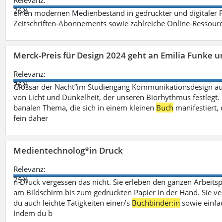
Relevanz:
76%
einen modernen Medienbestand in gedruckter und digitaler
Zeitschriften-Abonnements sowie zahlreiche Online-Ressou
Merck-Preis für Design 2024 geht an Emilia Funke 
Relevanz:
76%
Glossar der Nacht“im Studiengang Kommunikationsdesign aus
von Licht und Dunkelheit, der unseren Biorhythmus festlegt. 
banalen Thema, die sich in einem kleinen
Buch
manifestiert, 
fein daher
Medientechnolog*in Druck
Relevanz:
75%
n Druck vergessen das nicht. Sie erleben den ganzen Arbeitsp
am Bildschirm bis zum gedruckten Papier in der Hand. Sie v
du auch leichte Tätigkeiten einer/s
Buchbinder:in
sowie einfa
Indem du b