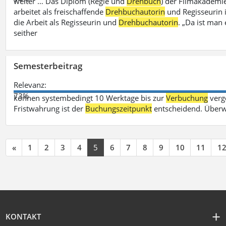
weiter … Das Diplom (Regie und
Drehbuch
) der Filmakademie
arbeitet als freischaffende
Drehbuchautorin
und Regisseurin in
die Arbeit als Regisseurin und
Drehbuchautorin
. „Da ist man 
seither
Semesterbeitrag
Relevanz:
73%
können systembedingt 10 Werktage bis zur
Verbuchung
verge
Fristwahrung ist der
Buchungszeitpunkt
entscheidend. Überw
«
1
2
3
4
5
6
7
8
9
10
11
1
KONTAKT