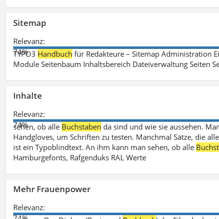
Sitemap
Relevanz:
74%
TYPO3
Handbuch
für Redakteure – Sitemap Administration Ei
Module Seitenbaum Inhaltsbereich Dateiverwaltung Seiten Se
Inhalte
Relevanz:
74%
sehen, ob alle
Buchstaben
da sind und wie sie aussehen. M
Handgloves, um Schriften zu testen. Manchmal Sätze, die all
ist ein Typoblindtext. An ihm kann man sehen, ob alle
Buchs
Hamburgefonts, Rafgenduks RAL Werte
Mehr Frauenpower
Relevanz:
74%