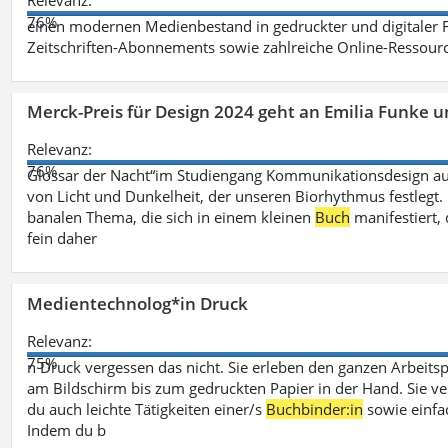
Relevanz:
76%
einen modernen Medienbestand in gedruckter und digitaler
Zeitschriften-Abonnements sowie zahlreiche Online-Ressou
Merck-Preis für Design 2024 geht an Emilia Funke 
Relevanz:
76%
Glossar der Nacht“im Studiengang Kommunikationsdesign aus
von Licht und Dunkelheit, der unseren Biorhythmus festlegt. 
banalen Thema, die sich in einem kleinen
Buch
manifestiert, 
fein daher
Medientechnolog*in Druck
Relevanz:
75%
n Druck vergessen das nicht. Sie erleben den ganzen Arbeitsp
am Bildschirm bis zum gedruckten Papier in der Hand. Sie v
du auch leichte Tätigkeiten einer/s
Buchbinder:in
sowie einfa
Indem du b