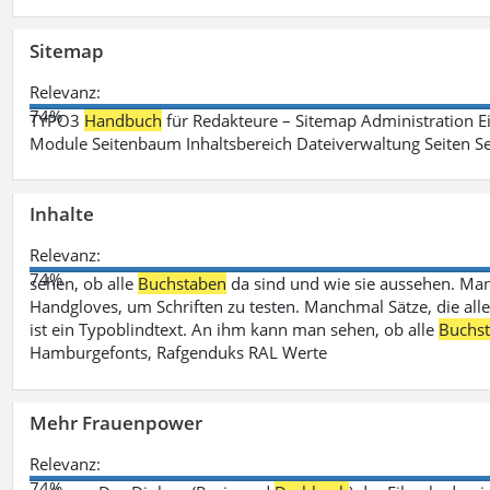
Sitemap
Relevanz:
74%
TYPO3
Handbuch
für Redakteure – Sitemap Administration Ei
Module Seitenbaum Inhaltsbereich Dateiverwaltung Seiten Se
Inhalte
Relevanz:
74%
sehen, ob alle
Buchstaben
da sind und wie sie aussehen. M
Handgloves, um Schriften zu testen. Manchmal Sätze, die all
ist ein Typoblindtext. An ihm kann man sehen, ob alle
Buchs
Hamburgefonts, Rafgenduks RAL Werte
Mehr Frauenpower
Relevanz:
74%