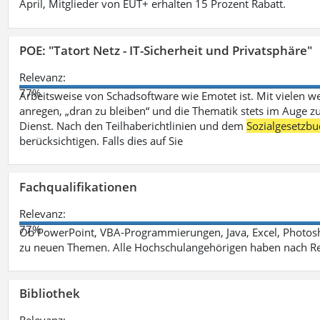
April, Mitglieder von EUT+ erhalten 15 Prozent Rabatt.
POE: "Tatort Netz - IT-Sicherheit und Privatsphäre"
Relevanz:
77%
Arbeitsweise von Schadsoftware wie Emotet ist. Mit vielen w
anregen, „dran zu bleiben“ und die Thematik stets im Auge zu
Dienst. Nach den Teilhaberichtlinien und dem
Sozialgesetzbu
berücksichtigen. Falls dies auf Sie
Fachqualifikationen
Relevanz:
77%
Ob PowerPoint, VBA-Programmierungen, Java, Excel, Photosh
zu neuen Themen. Alle Hochschulangehörigen haben nach Re
Bibliothek