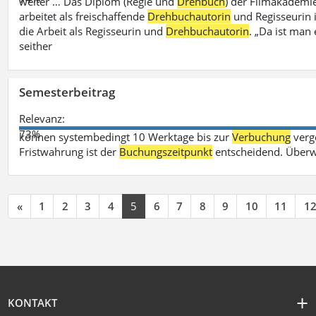
weiter … Das Diplom (Regie und
Drehbuch
) der Filmakademie
arbeitet als freischaffende
Drehbuchautorin
und Regisseurin in
die Arbeit als Regisseurin und
Drehbuchautorin
. „Da ist man 
seither
Semesterbeitrag
Relevanz:
73%
können systembedingt 10 Werktage bis zur
Verbuchung
verge
Fristwahrung ist der
Buchungszeitpunkt
entscheidend. Überw
«
1
2
3
4
5
6
7
8
9
10
11
1
KONTAKT