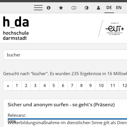
DE
EN
Gesucht nach "bücher".
Es wurden 235 Ergebnisse in 16 Milli
«
1
2
3
4
5
6
7
8
9
10
11
1
Sicher und anonym surfen - so geht's (Präsenz)
Relevanz:
59%
Weiterbildungsmaßnahme im dienstlichen Sinne gilt als Dien