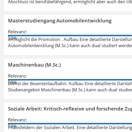
Abschluss ist berufsbefähigend, ermöglicht aber auch den Ü
Masterstudiengang Automobilentwicklung
Relevanz:
59%
ermöglicht die Promotion . Aufbau Eine detaillierte Darstellu
Automobilentwicklung (M.Sc.) kann auch dual studiert werde
Maschinenbau (M.Sc.)
Relevanz:
59%
Dienst der Beamtenlaufbahn. Aufbau Eine detaillierte Darstel
Studienangebot Maschinenbau (M.Sc.) kann auch dual studie
Soziale Arbeit: Kritisch-reflexive und forschende Zu
Relevanz:
59%
Praxisfeldern der Sozialen Arbeit. Eine detaillierte Darstellu