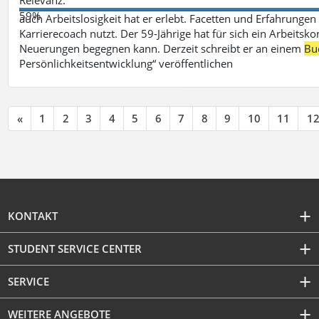
59%
auch Arbeitslosigkeit hat er erlebt. Facetten und Erfahrungen
Karrierecoach nutzt. Der 59-Jährige hat für sich ein Arbeitsk
Neuerungen begegnen kann. Derzeit schreibt er an einem
Bu
Persönlichkeitsentwicklung“ veröffentlichen
«
1
2
3
4
5
6
7
8
9
10
11
1
KONTAKT
STUDENT SERVICE CENTER
SERVICE
WEITERE ANGEBOTE