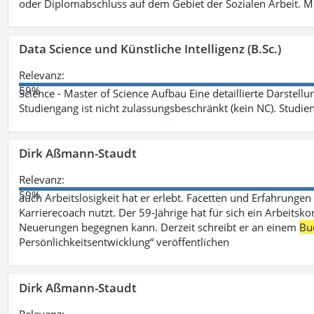
oder Diplomabschluss auf dem Gebiet der Sozialen Arbeit. M
Data Science und Künstliche Intelligenz (B.Sc.)
Relevanz:
59%
Science - Master of Science Aufbau Eine detaillierte Darstell
Studiengang ist nicht zulassungsbeschränkt (kein NC). Studie
Dirk Aßmann-Staudt
Relevanz:
59%
auch Arbeitslosigkeit hat er erlebt. Facetten und Erfahrungen
Karrierecoach nutzt. Der 59-Jährige hat für sich ein Arbeitsk
Neuerungen begegnen kann. Derzeit schreibt er an einem
Bu
Persönlichkeitsentwicklung“ veröffentlichen
Dirk Aßmann-Staudt
Relevanz: