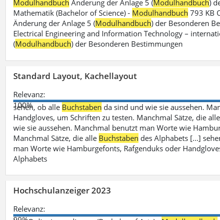
Modulhandbuch
Änderung der Anlage 5 (
Modulhandbuch
) 
Mathematik (Bachelor of Science) -
Modulhandbuch
793 KB O
Änderung der Anlage 5 (
Modulhandbuch
) der Besonderen Bes
Electrical Engineering and Information Technology – internati
(
Modulhandbuch
) der Besonderen Bestimmungen
Standard Layout, Kachellayout
Relevanz:
100%
sehen, ob alle
Buchstaben
da sind und wie sie aussehen. M
Handgloves, um Schriften zu testen. Manchmal Sätze, die all
wie sie aussehen. Manchmal benutzt man Worte wie Hamburg
Manchmal Sätze, die alle
Buchstaben
des Alphabets [...] sehe
man Worte wie Hamburgefonts, Rafgenduks oder Handgloves, 
Alphabets
Hochschulanzeiger 2023
Relevanz:
99%