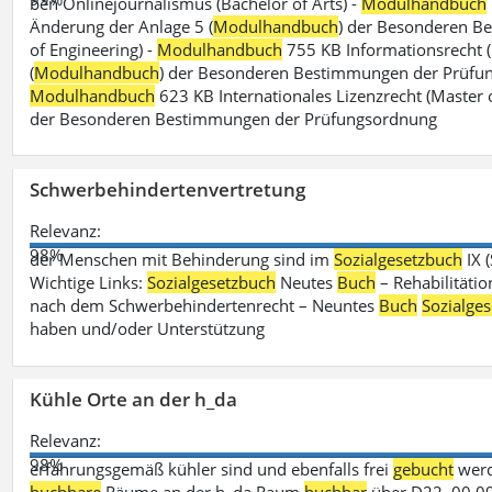
ben Onlinejournalismus (Bachelor of Arts) -
Modulhandbuch
Änderung der Anlage 5 (
Modulhandbuch
) der Besonderen B
of Engineering) -
Modulhandbuch
755 KB Informationsrecht (
(
Modulhandbuch
) der Besonderen Bestimmungen der Prüfungs
Modulhandbuch
623 KB Internationales Lizenzrecht (Master 
der Besonderen Bestimmungen der Prüfungsordnung
Schwerbehindertenvertretung
Relevanz:
98%
der Menschen mit Behinderung sind im
Sozialgesetzbuch
IX 
Wichtige Links:
Sozialgesetzbuch
Neutes
Buch
– Rehabilitätio
nach dem Schwerbehindertenrecht – Neuntes
Buch
Sozialge
haben und/oder Unterstützung
Kühle Orte an der h_da
Relevanz:
98%
erfahrungsgemäß kühler sind und ebenfalls frei
gebucht
werd