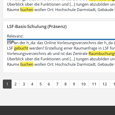
Überblick über die Funktionen und [...] tungen abzubilden un
Räume
buchen
wollen Ort: Hochschule Darmstadt, Gebäude 
LSF-Basis-Schulung (Präsenz)
Relevanz:
95%
LSF an der h_da: das Online Vorlesungsverzeichnis der h_da 
LSF
gebucht
werden? Erstellung einer Raumanfrage in LSF für e
Vorlesungsverzeichnis ab und ist das Zentrale
Raumbuchung
Überblick über die Funktionen und [...] tungen abzubilden un
Räume
buchen
wollen Ort: Hochschule Darmstadt, Gebäude 
1
2
3
4
5
6
7
8
9
10
11
12