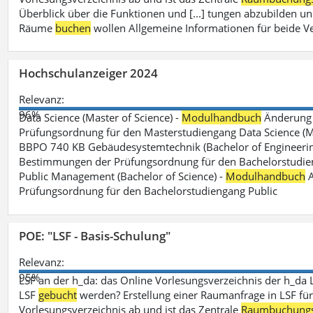
Überblick über die Funktionen und [...] tungen abzubilden un
Räume
buchen
wollen Allgemeine Informationen für beide V
Hochschulanzeiger 2024
Relevanz:
96%
Data Science (Master of Science) -
Modulhandbuch
Änderung 
Prüfungsordnung für den Masterstudiengang Data Science (M.S
BBPO 740 KB Gebäudesystemtechnik (Bachelor of Engineerin
Bestimmungen der Prüfungsordnung für den Bachelorstudien
Public Management (Bachelor of Science) -
Modulhandbuch
A
Prüfungsordnung für den Bachelorstudiengang Public
POE: "LSF - Basis-Schulung"
Relevanz:
95%
LSF an der h_da: das Online Vorlesungsverzeichnis der h_da 
LSF
gebucht
werden? Erstellung einer Raumanfrage in LSF für e
Vorlesungsverzeichnis ab und ist das Zentrale
Raumbuchung