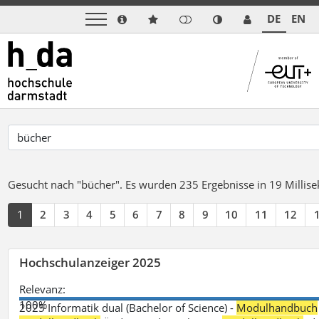
DE
EN
Gesucht nach "bücher".
Es wurden 235 Ergebnisse in 19 Milli
1
2
3
4
5
6
7
8
9
10
11
12
Hochschulanzeiger 2025
Relevanz:
100%
2025 Informatik dual (Bachelor of Science) -
Modulhandbuch