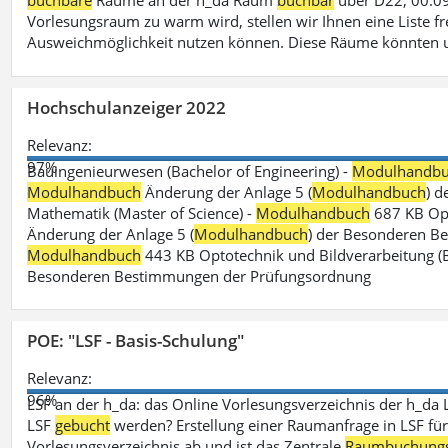
buchbare
Räume an der h_da Raum
buchbar
über D22, 00.09
Vorlesungsraum zu warm wird, stellen wir Ihnen eine Liste fr
Ausweichmöglichkeit nutzen können. Diese Räume könnten 
Hochschulanzeiger 2022
Relevanz:
97%
Bauingenieurwesen (Bachelor of Engineering) -
Modulhandb
Modulhandbuch
Änderung der Anlage 5 (
Modulhandbuch
) 
Mathematik (Master of Science) -
Modulhandbuch
687 KB Opt
Änderung der Anlage 5 (
Modulhandbuch
) der Besonderen Bes
Modulhandbuch
443 KB Optotechnik und Bildverarbeitung (B
Besonderen Bestimmungen der Prüfungsordnung
POE: "LSF - Basis-Schulung"
Relevanz:
96%
LSF an der h_da: das Online Vorlesungsverzeichnis der h_da 
LSF
gebucht
werden? Erstellung einer Raumanfrage in LSF für e
Vorlesungsverzeichnis ab und ist das Zentrale
Raumbuchung