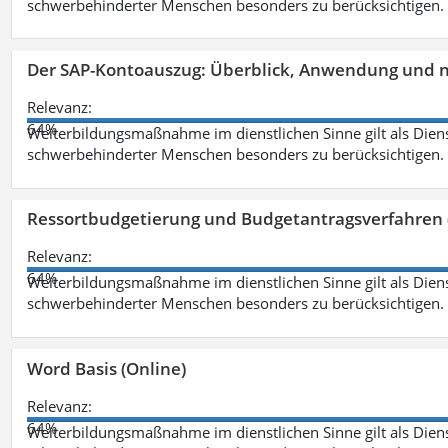
schwerbehinderter Menschen besonders zu berücksichtigen. Fa
Der SAP-Kontoauszug: Überblick, Anwendung und nü
Relevanz:
64%
Weiterbildungsmaßnahme im dienstlichen Sinne gilt als Dien
schwerbehinderter Menschen besonders zu berücksichtigen. Fa
Ressortbudgetierung und Budgetantragsverfahren 
Relevanz:
64%
Weiterbildungsmaßnahme im dienstlichen Sinne gilt als Dien
schwerbehinderter Menschen besonders zu berücksichtigen. Fa
Word Basis (Online)
Relevanz:
64%
Weiterbildungsmaßnahme im dienstlichen Sinne gilt als Dien