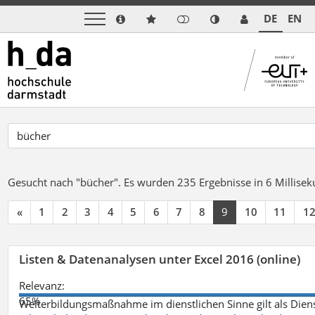
DE
EN
Gesucht nach "bücher".
Es wurden 235 Ergebnisse in 6 Millise
«
1
2
3
4
5
6
7
8
9
10
11
1
Listen & Datenanalysen unter Excel 2016 (online)
Relevanz:
65%
Weiterbildungsmaßnahme im dienstlichen Sinne gilt als Dien