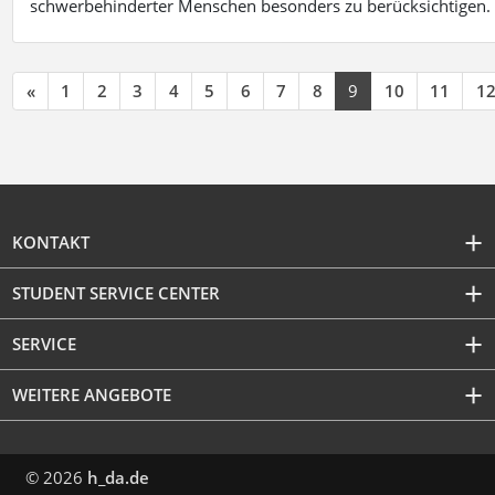
schwerbehinderter Menschen besonders zu berücksichtigen. Fa
«
1
2
3
4
5
6
7
8
9
10
11
1
KONTAKT
STUDENT SERVICE CENTER
SERVICE
WEITERE ANGEBOTE
© 2026
h_da.de