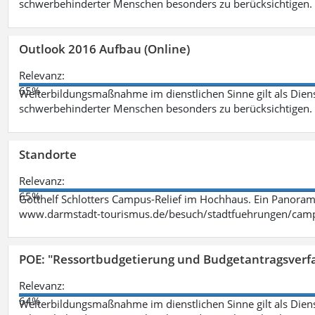
schwerbehinderter Menschen besonders zu berücksichtigen. Fa
Outlook 2016 Aufbau (Online)
Relevanz:
65%
Weiterbildungsmaßnahme im dienstlichen Sinne gilt als Dien
schwerbehinderter Menschen besonders zu berücksichtigen. Fa
Standorte
Relevanz:
65%
Gotthelf Schlotters Campus-Relief im Hochhaus. Ein Panorama
www.darmstadt-tourismus.de/besuch/stadtfuehrungen/cam
POE: "Ressortbudgetierung und Budgetantragsverf
Relevanz:
64%
Weiterbildungsmaßnahme im dienstlichen Sinne gilt als Dien