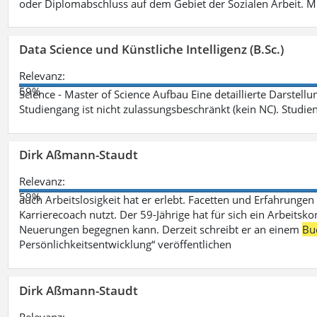
oder Diplomabschluss auf dem Gebiet der Sozialen Arbeit. M
Data Science und Künstliche Intelligenz (B.Sc.)
Relevanz:
59%
Science - Master of Science Aufbau Eine detaillierte Darstell
Studiengang ist nicht zulassungsbeschränkt (kein NC). Studie
Dirk Aßmann-Staudt
Relevanz:
59%
auch Arbeitslosigkeit hat er erlebt. Facetten und Erfahrungen
Karrierecoach nutzt. Der 59-Jährige hat für sich ein Arbeitsk
Neuerungen begegnen kann. Derzeit schreibt er an einem
Bu
Persönlichkeitsentwicklung“ veröffentlichen
Dirk Aßmann-Staudt
Relevanz: