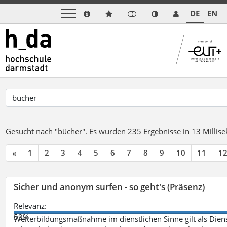
DE
EN
Gesucht nach "bücher".
Es wurden 235 Ergebnisse in 13 Milli
«
1
2
3
4
5
6
7
8
9
10
11
1
Sicher und anonym surfen - so geht's (Präsenz)
Relevanz:
59%
Weiterbildungsmaßnahme im dienstlichen Sinne gilt als Dien