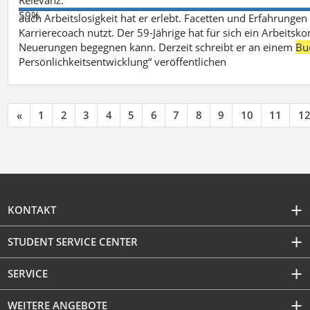
59%
auch Arbeitslosigkeit hat er erlebt. Facetten und Erfahrungen
Karrierecoach nutzt. Der 59-Jährige hat für sich ein Arbeitsk
Neuerungen begegnen kann. Derzeit schreibt er an einem
Bu
Persönlichkeitsentwicklung“ veröffentlichen
«
1
2
3
4
5
6
7
8
9
10
11
1
KONTAKT
STUDENT SERVICE CENTER
SERVICE
WEITERE ANGEBOTE