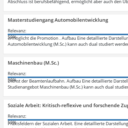
Abschluss ist berufsbefähigend, ermöglicht aber auch den Ü
Masterstudiengang Automobilentwicklung
Relevanz:
59%
ermöglicht die Promotion . Aufbau Eine detaillierte Darstellu
Automobilentwicklung (M.Sc.) kann auch dual studiert werde
Maschinenbau (M.Sc.)
Relevanz:
59%
Dienst der Beamtenlaufbahn. Aufbau Eine detaillierte Darstel
Studienangebot Maschinenbau (M.Sc.) kann auch dual studie
Soziale Arbeit: Kritisch-reflexive und forschende Zu
Relevanz:
59%
Praxisfeldern der Sozialen Arbeit. Eine detaillierte Darstellu