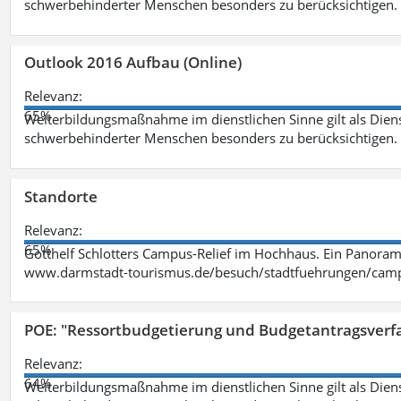
schwerbehinderter Menschen besonders zu berücksichtigen. Fa
Outlook 2016 Aufbau (Online)
Relevanz:
65%
Weiterbildungsmaßnahme im dienstlichen Sinne gilt als Dien
schwerbehinderter Menschen besonders zu berücksichtigen. Fa
Standorte
Relevanz:
65%
Gotthelf Schlotters Campus-Relief im Hochhaus. Ein Panorama
www.darmstadt-tourismus.de/besuch/stadtfuehrungen/cam
POE: "Ressortbudgetierung und Budgetantragsverf
Relevanz:
64%
Weiterbildungsmaßnahme im dienstlichen Sinne gilt als Dien