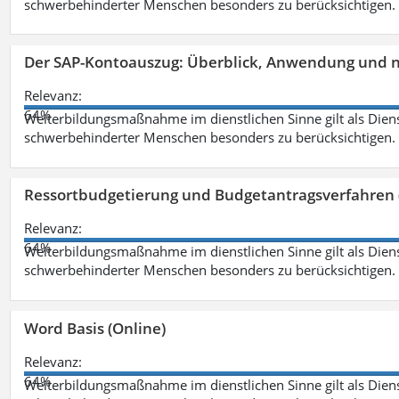
schwerbehinderter Menschen besonders zu berücksichtigen. Fa
Der SAP-Kontoauszug: Überblick, Anwendung und nü
Relevanz:
64%
Weiterbildungsmaßnahme im dienstlichen Sinne gilt als Dien
schwerbehinderter Menschen besonders zu berücksichtigen. Fa
Ressortbudgetierung und Budgetantragsverfahren 
Relevanz:
64%
Weiterbildungsmaßnahme im dienstlichen Sinne gilt als Dien
schwerbehinderter Menschen besonders zu berücksichtigen. Fa
Word Basis (Online)
Relevanz:
64%
Weiterbildungsmaßnahme im dienstlichen Sinne gilt als Dien