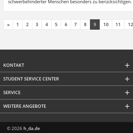
schwerbehinderter Menschen besonders zu berücksichtigen. Fa
«
1
2
3
4
5
6
7
8
9
10
11
1
KONTAKT
STUDENT SERVICE CENTER
SERVICE
WEITERE ANGEBOTE
© 2026
h_da.de