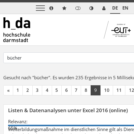
DE
EN
Gesucht nach "bücher".
Es wurden 235 Ergebnisse in 5 Millise
«
1
2
3
4
5
6
7
8
9
10
11
1
Listen & Datenanalysen unter Excel 2016 (online)
Relevanz:
65%
Weiterbildungsmaßnahme im dienstlichen Sinne gilt als Dien