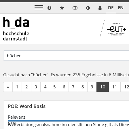
DE
EN
Gesucht nach "bücher".
Es wurden 235 Ergebnisse in 6 Millise
«
1
2
3
4
5
6
7
8
9
10
11
1
POE: Word Basis
Relevanz:
64%
Weiterbildungsmaßnahme im dienstlichen Sinne gilt als Dien