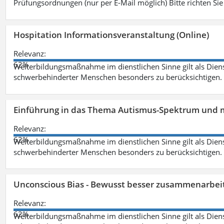
Prüfungsordnungen (nur per E-Mail möglich) Bitte richten Sie
Hospitation Informationsveranstaltung (Online)
Relevanz:
62%
Weiterbildungsmaßnahme im dienstlichen Sinne gilt als Dien
schwerbehinderter Menschen besonders zu berücksichtigen. Fa
Einführung in das Thema Autismus-Spektrum und m
Relevanz:
62%
Weiterbildungsmaßnahme im dienstlichen Sinne gilt als Dien
schwerbehinderter Menschen besonders zu berücksichtigen. Fa
Unconscious Bias - Bewusst besser zusammenarbeit
Relevanz:
62%
Weiterbildungsmaßnahme im dienstlichen Sinne gilt als Dien