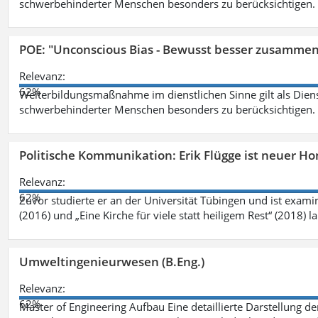
schwerbehinderter Menschen besonders zu berücksichtigen. Fa
POE: "Unconscious Bias - Bewusst besser zusamme
Relevanz:
62%
Weiterbildungsmaßnahme im dienstlichen Sinne gilt als Dien
schwerbehinderter Menschen besonders zu berücksichtigen. Fa
Politische Kommunikation: Erik Flügge ist neuer H
Relevanz:
62%
Zuvor studierte er an der Universität Tübingen und ist exami
(2016) und „Eine Kirche für viele statt heiligem Rest“ (2018) 
Umweltingenieurwesen (B.Eng.)
Relevanz:
62%
Master of Engineering Aufbau Eine detaillierte Darstellung de