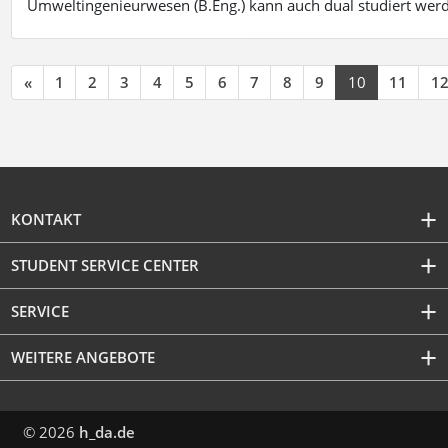
Umweltingenieurwesen (B.Eng.) kann auch dual studiert wer
«
1
2
3
4
5
6
7
8
9
10
11
1
KONTAKT
STUDENT SERVICE CENTER
SERVICE
WEITERE ANGEBOTE
© 2026
h_da.de