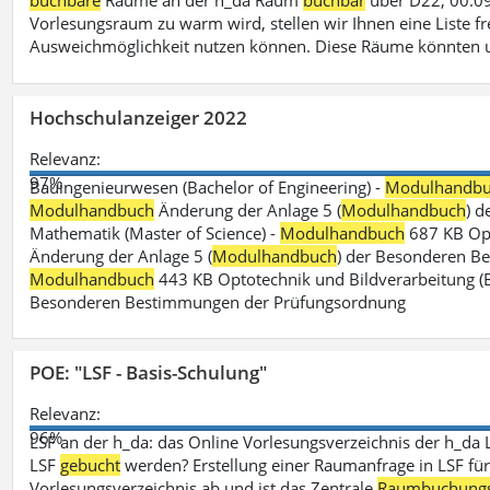
buchbare
Räume an der h_da Raum
buchbar
über D22, 00.09
Vorlesungsraum zu warm wird, stellen wir Ihnen eine Liste fr
Ausweichmöglichkeit nutzen können. Diese Räume könnten 
Hochschulanzeiger 2022
Relevanz:
97%
Bauingenieurwesen (Bachelor of Engineering) -
Modulhandb
Modulhandbuch
Änderung der Anlage 5 (
Modulhandbuch
) 
Mathematik (Master of Science) -
Modulhandbuch
687 KB Opt
Änderung der Anlage 5 (
Modulhandbuch
) der Besonderen Bes
Modulhandbuch
443 KB Optotechnik und Bildverarbeitung (B
Besonderen Bestimmungen der Prüfungsordnung
POE: "LSF - Basis-Schulung"
Relevanz:
96%
LSF an der h_da: das Online Vorlesungsverzeichnis der h_da 
LSF
gebucht
werden? Erstellung einer Raumanfrage in LSF für e
Vorlesungsverzeichnis ab und ist das Zentrale
Raumbuchung