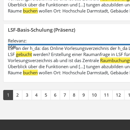
Überblick über die Funktionen und [...] tungen abzubilden un
Räume
buchen
wollen Ort: Hochschule Darmstadt, Gebäude 
LSF-Basis-Schulung (Präsenz)
Relevanz:
95%
LSF an der h_da: das Online Vorlesungsverzeichnis der h_da 
LSF
gebucht
werden? Erstellung einer Raumanfrage in LSF für e
Vorlesungsverzeichnis ab und ist das Zentrale
Raumbuchung
Überblick über die Funktionen und [...] tungen abzubilden un
Räume
buchen
wollen Ort: Hochschule Darmstadt, Gebäude 
1
2
3
4
5
6
7
8
9
10
11
12