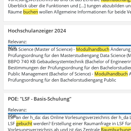
Überblick über die Funktionen und [...] tungen abzubilden un
Räume
buchen
wollen Allgemeine Informationen für beide V
Hochschulanzeiger 2024
Relevanz:
96%
Data Science (Master of Science) -
Modulhandbuch
Änderung 
Prüfungsordnung für den Masterstudiengang Data Science (M.S
BBPO 740 KB Gebäudesystemtechnik (Bachelor of Engineerin
Bestimmungen der Prüfungsordnung für den Bachelorstudien
Public Management (Bachelor of Science) -
Modulhandbuch
A
Prüfungsordnung für den Bachelorstudiengang Public
POE: "LSF - Basis-Schulung"
Relevanz:
95%
LSF an der h_da: das Online Vorlesungsverzeichnis der h_da 
LSF
gebucht
werden? Erstellung einer Raumanfrage in LSF für e
Vorlesungsverzeichnis ab und ist das Zentrale
Raumbuchung