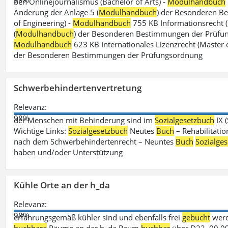
ben Onlinejournalismus (Bachelor of Arts) -
Modulhandbuch
Änderung der Anlage 5 (
Modulhandbuch
) der Besonderen B
of Engineering) -
Modulhandbuch
755 KB Informationsrecht (
(
Modulhandbuch
) der Besonderen Bestimmungen der Prüfungs
Modulhandbuch
623 KB Internationales Lizenzrecht (Master 
der Besonderen Bestimmungen der Prüfungsordnung
Schwerbehindertenvertretung
Relevanz:
98%
der Menschen mit Behinderung sind im
Sozialgesetzbuch
IX 
Wichtige Links:
Sozialgesetzbuch
Neutes
Buch
– Rehabilitätio
nach dem Schwerbehindertenrecht – Neuntes
Buch
Sozialge
haben und/oder Unterstützung
Kühle Orte an der h_da
Relevanz:
98%
erfahrungsgemäß kühler sind und ebenfalls frei
gebucht
werd