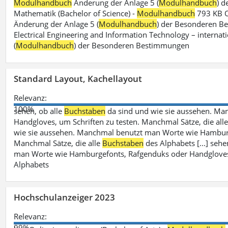
Modulhandbuch
Änderung der Anlage 5 (
Modulhandbuch
) 
Mathematik (Bachelor of Science) -
Modulhandbuch
793 KB O
Änderung der Anlage 5 (
Modulhandbuch
) der Besonderen Bes
Electrical Engineering and Information Technology – internati
(
Modulhandbuch
) der Besonderen Bestimmungen
Standard Layout, Kachellayout
Relevanz:
100%
sehen, ob alle
Buchstaben
da sind und wie sie aussehen. M
Handgloves, um Schriften zu testen. Manchmal Sätze, die all
wie sie aussehen. Manchmal benutzt man Worte wie Hamburg
Manchmal Sätze, die alle
Buchstaben
des Alphabets [...] sehe
man Worte wie Hamburgefonts, Rafgenduks oder Handgloves, 
Alphabets
Hochschulanzeiger 2023
Relevanz:
99%