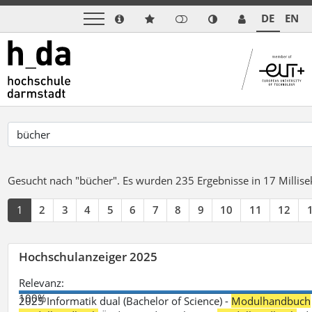
DE
EN
Gesucht nach "bücher".
Es wurden 235 Ergebnisse in 17 Milli
1
2
3
4
5
6
7
8
9
10
11
12
Hochschulanzeiger 2025
Relevanz:
100%
2025 Informatik dual (Bachelor of Science) -
Modulhandbuch