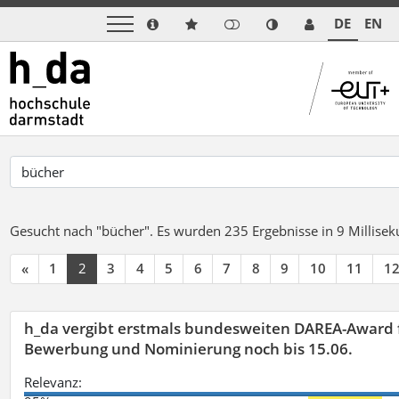
DE
EN
Gesucht nach "bücher".
Es wurden 235 Ergebnisse in 9 Millise
«
1
2
3
4
5
6
7
8
9
10
11
1
h_da vergibt erstmals bundesweiten DAREA-Award f
Bewerbung und Nominierung noch bis 15.06.
Relevanz: