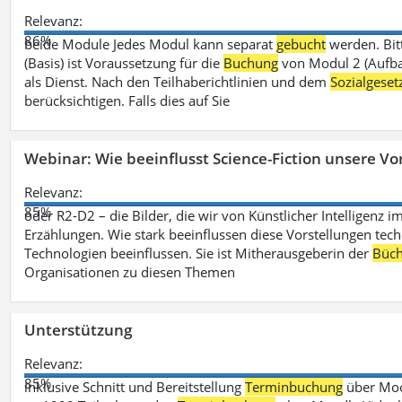
Relevanz:
86%
beide Module Jedes Modul kann separat
gebucht
werden. Bit
(Basis) ist Voraussetzung für die
Buchung
von Modul 2 (Aufbau
als Dienst. Nach den Teilhaberichtlinien und dem
Sozialgese
berücksichtigen. Falls dies auf Sie
Webinar: Wie beeinflusst Science-Fiction unsere Vor
Relevanz:
85%
oder R2-D2 – die Bilder, die wir von Künstlicher Intelligenz
Erzählungen. Wie stark beeinflussen diese Vorstellungen tech
Technologien beeinflussen. Sie ist Mitherausgeberin der
Büch
Organisationen zu diesen Themen
Unterstützung
Relevanz:
85%
inklusive Schnitt und Bereitstellung
Terminbuchung
über Mood