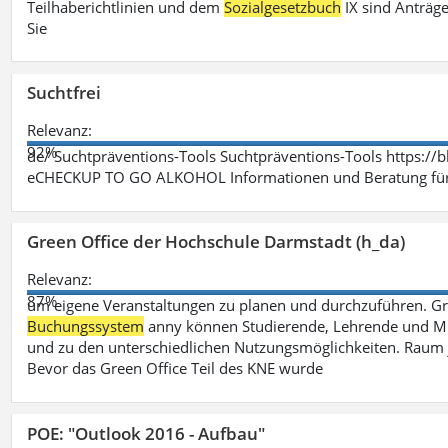
Teilhaberichtlinien und dem
Sozialgesetzbuch
IX sind Anträg
Sie
Suchtfrei
Relevanz:
92%
de/ Suchtpräventions-Tools Suchtpräventions-Tools https://
eCHECKUP TO GO ALKOHOL Informationen und Beratung für 
Green Office der Hochschule Darmstadt (h_da)
Relevanz:
87%
um eigene Veranstaltungen zu planen und durchzuführen. G
Buchungssystem
anny können Studierende, Lehrende und Mit
und zu den unterschiedlichen Nutzungsmöglichkeiten. Raum 
Bevor das Green Office Teil des KNE wurde
POE: "Outlook 2016 - Aufbau"