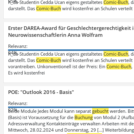
95%
h_da-Studentin Cedda Ucan eigens gestaltetes
Comic-Buch
, 
darstellt. Das
Comic-Buch
wird kostenfrei an Schulen verteilt
Erster DAREA-Award für Geschlechtergerechtigkeit
Neurowissenschaftlerin Anna Wolfram
Relevanz:
94%
h_da-Studentin Cedda Ucan eigens gestaltetes
Comic-Buch
, 
darstellt. Das
Comic-Buch
wird kostenfrei an Schulen verteilt 
vorantreiben. Unkonventionell ist der Preis: Ein
Comic-Buch
,
Es wird kostenfrei
POE: "Outlook 2016 - Basis"
Relevanz:
92%
beide Module Jedes Modul kann separat
gebucht
werden. Bit
(Basis) ist Voraussetzung für die
Buchung
von Modul 2 (Aufbau)
Adressverwaltung Kontakteinträge verwalten Arbeiten mit 
Mittwoch, 28.02.2024 und Donnerstag, 29 [...] Weiterbildung