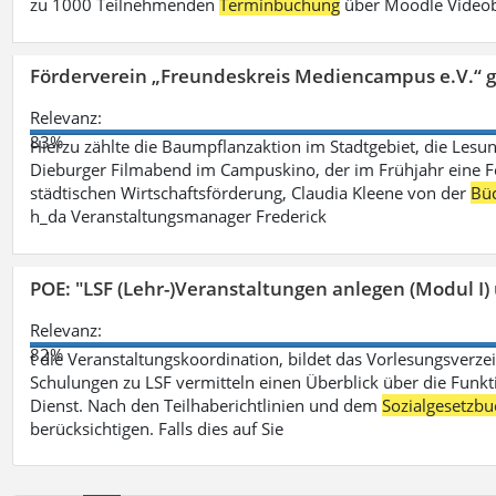
zu 1000 Teilnehmenden
Terminbuchung
über Moodle Videob
Förderverein „Freundeskreis Mediencampus e.V.“ 
Relevanz:
83%
Hierzu zählte die Baumpflanzaktion im Stadtgebiet, die Lesun
Dieburger Filmabend im Campuskino, der im Frühjahr eine Fort
städtischen Wirtschaftsförderung, Claudia Kleene von der
Büc
h_da Veranstaltungsmanager Frederick
POE: "LSF (Lehr-)Veranstaltungen anlegen (Modul I)
Relevanz:
82%
t die Veranstaltungskoordination, bildet das Vorlesungsverze
Schulungen zu LSF vermitteln einen Überblick über die Funkt
Dienst. Nach den Teilhaberichtlinien und dem
Sozialgesetzbu
berücksichtigen. Falls dies auf Sie