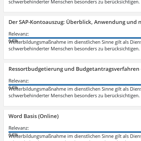
schwerbehinderter Menschen besonders zu berücksichtigen. Fa
Der SAP-Kontoauszug: Überblick, Anwendung und nü
Relevanz:
64%
Weiterbildungsmaßnahme im dienstlichen Sinne gilt als Dien
schwerbehinderter Menschen besonders zu berücksichtigen. Fa
Ressortbudgetierung und Budgetantragsverfahren 
Relevanz:
64%
Weiterbildungsmaßnahme im dienstlichen Sinne gilt als Dien
schwerbehinderter Menschen besonders zu berücksichtigen. Fa
Word Basis (Online)
Relevanz:
64%
Weiterbildungsmaßnahme im dienstlichen Sinne gilt als Dien