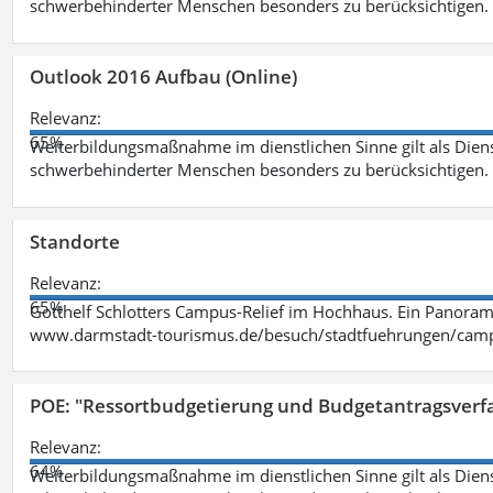
schwerbehinderter Menschen besonders zu berücksichtigen. Fa
Outlook 2016 Aufbau (Online)
Relevanz:
65%
Weiterbildungsmaßnahme im dienstlichen Sinne gilt als Dien
schwerbehinderter Menschen besonders zu berücksichtigen. Fa
Standorte
Relevanz:
65%
Gotthelf Schlotters Campus-Relief im Hochhaus. Ein Panorama
www.darmstadt-tourismus.de/besuch/stadtfuehrungen/cam
POE: "Ressortbudgetierung und Budgetantragsverf
Relevanz:
64%
Weiterbildungsmaßnahme im dienstlichen Sinne gilt als Dien