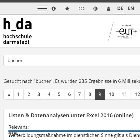
DE
EN
Gesucht nach "bücher".
Es wurden 235 Ergebnisse in 6 Millise
«
1
2
3
4
5
6
7
8
9
10
11
1
Listen & Datenanalysen unter Excel 2016 (online)
Relevanz:
65%
Weiterbildungsmaßnahme im dienstlichen Sinne gilt als Dien