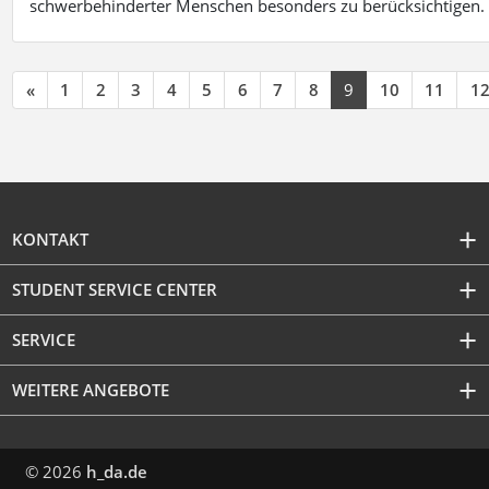
schwerbehinderter Menschen besonders zu berücksichtigen. Fa
«
1
2
3
4
5
6
7
8
9
10
11
1
KONTAKT
STUDENT SERVICE CENTER
SERVICE
WEITERE ANGEBOTE
© 2026
h_da.de