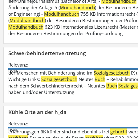
ben Onlinejournalismus (Bachelor of Arts) -
Modulhandbuch
Änderung der Anlage 5 (
Modulhandbuch
) der Besonderen B
of Engineering) -
Modulhandbuch
755 KB Informationsrecht (
(
Modulhandbuch
) der Besonderen Bestimmungen der Prüfungs
Modulhandbuch
623 KB Internationales Lizenzrecht (Master 
der Besonderen Bestimmungen der Prüfungsordnung
Schwerbehindertenvertretung
Relevanz:
98%
der Menschen mit Behinderung sind im
Sozialgesetzbuch
IX 
Wichtige Links:
Sozialgesetzbuch
Neutes
Buch
– Rehabilitätio
nach dem Schwerbehindertenrecht – Neuntes
Buch
Sozialge
haben und/oder Unterstützung
Kühle Orte an der h_da
Relevanz:
98%
erfahrungsgemäß kühler sind und ebenfalls frei
gebucht
werd