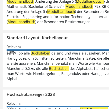
Modulhandbuch
Änderung der Anlage 5 (
Modulhandbuch
) 
Mathematik (Bachelor of Science) -
Modulhandbuch
793 KB O
Änderung der Anlage 5 (
Modulhandbuch
) der Besonderen Bes
Electrical Engineering and Information Technology – internati
(
Modulhandbuch
) der Besonderen Bestimmungen
Standard Layout, Kachellayout
Relevanz:
100%
sehen, ob alle
Buchstaben
da sind und wie sie aussehen. M
Handgloves, um Schriften zu testen. Manchmal Sätze, die all
wie sie aussehen. Manchmal benutzt man Worte wie Hamburg
Manchmal Sätze, die alle
Buchstaben
des Alphabets [...] sehe
man Worte wie Hamburgefonts, Rafgenduks oder Handgloves, 
Alphabets
Hochschulanzeiger 2023
Relevanz:
99%