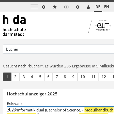
DE
EN
Gesucht nach "bücher".
Es wurden 235 Ergebnisse in 5 Millise
1
2
3
4
5
6
7
8
9
10
11
12
Hochschulanzeiger 2025
Relevanz:
100%
2025 Informatik dual (Bachelor of Science) -
Modulhandbuch