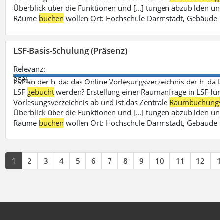
Überblick über die Funktionen und [...] tungen abzubilden un
Räume
buchen
wollen Ort: Hochschule Darmstadt, Gebäude 
LSF-Basis-Schulung (Präsenz)
Relevanz:
95%
LSF an der h_da: das Online Vorlesungsverzeichnis der h_da 
LSF
gebucht
werden? Erstellung einer Raumanfrage in LSF für e
Vorlesungsverzeichnis ab und ist das Zentrale
Raumbuchung
Überblick über die Funktionen und [...] tungen abzubilden un
Räume
buchen
wollen Ort: Hochschule Darmstadt, Gebäude 
1
2
3
4
5
6
7
8
9
10
11
12