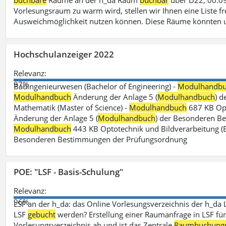
buchbare
Räume an der h_da Raum
buchbar
über D22, 00.09
Vorlesungsraum zu warm wird, stellen wir Ihnen eine Liste fr
Ausweichmöglichkeit nutzen können. Diese Räume könnten 
Hochschulanzeiger 2022
Relevanz:
97%
Bauingenieurwesen (Bachelor of Engineering) -
Modulhandb
Modulhandbuch
Änderung der Anlage 5 (
Modulhandbuch
) 
Mathematik (Master of Science) -
Modulhandbuch
687 KB Opt
Änderung der Anlage 5 (
Modulhandbuch
) der Besonderen Bes
Modulhandbuch
443 KB Optotechnik und Bildverarbeitung (B
Besonderen Bestimmungen der Prüfungsordnung
POE: "LSF - Basis-Schulung"
Relevanz:
96%
LSF an der h_da: das Online Vorlesungsverzeichnis der h_da 
LSF
gebucht
werden? Erstellung einer Raumanfrage in LSF für e
Vorlesungsverzeichnis ab und ist das Zentrale
Raumbuchung