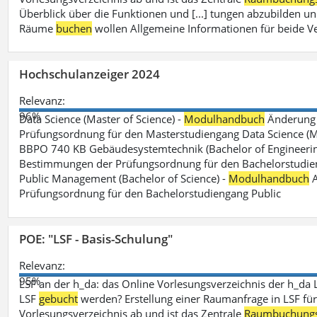
Überblick über die Funktionen und [...] tungen abzubilden un
Räume
buchen
wollen Allgemeine Informationen für beide V
Hochschulanzeiger 2024
Relevanz:
96%
Data Science (Master of Science) -
Modulhandbuch
Änderung 
Prüfungsordnung für den Masterstudiengang Data Science (M.S
BBPO 740 KB Gebäudesystemtechnik (Bachelor of Engineerin
Bestimmungen der Prüfungsordnung für den Bachelorstudien
Public Management (Bachelor of Science) -
Modulhandbuch
A
Prüfungsordnung für den Bachelorstudiengang Public
POE: "LSF - Basis-Schulung"
Relevanz:
95%
LSF an der h_da: das Online Vorlesungsverzeichnis der h_da 
LSF
gebucht
werden? Erstellung einer Raumanfrage in LSF für e
Vorlesungsverzeichnis ab und ist das Zentrale
Raumbuchung