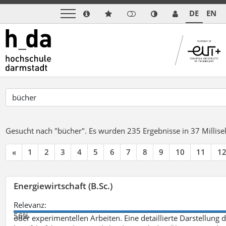
DE
EN
Gesucht nach "bücher".
Es wurden 235 Ergebnisse in 37 Milli
«
1
2
3
4
5
6
7
8
9
10
11
1
Energiewirtschaft (B.Sc.)
Relevanz:
56%
oder experimentellen Arbeiten. Eine detaillierte Darstellung 