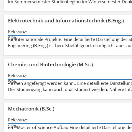
im Sommersemester Studienbeginn im Wintersemester Dual
Elektrotechnik und Informationstechnik (B.Eng.)
Relevanz:
56%
für internationale Projekte. Eine detaillierte Darstellung der 
Engineering (B.Eng.) ist berufsbefähigend, ermöglicht aber a
Chemie- und Biotechnologie (M.Sc.)
Relevanz:
56%
-firmen angefertigt werden kann.. Eine detaillierte Darstellu
Der Studiengang kann auch dual studiert werden. Nähere In
Mechatronik (B.Sc.)
Relevanz:
56%
en - Master of Science Aufbau Eine detaillierte Darstellung d