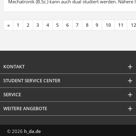
Mechatronik (B.Sc.) kann auch dual studiert werden. Nähere
«
1
2
3
4
5
6
7
8
9
10
11
1
KONTAKT
STUDENT SERVICE CENTER
SERVICE
WEITERE ANGEBOTE
© 2026
h_da.de