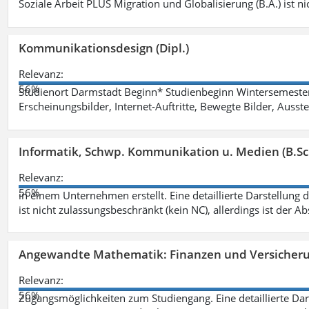
Soziale Arbeit PLUS Migration und Globalisierung (B.A.) ist ni
Kommunikationsdesign (Dipl.)
Relevanz:
56%
Studienort Darmstadt Beginn* Studienbeginn Wintersemeste
Erscheinungsbilder, Internet-Auftritte, Bewegte Bilder, Ausste
Informatik, Schwp. Kommunikation u. Medien (B.Sc
Relevanz:
56%
in einem Unternehmen erstellt. Eine detaillierte Darstellung 
ist nicht zulassungsbeschränkt (kein NC), allerdings ist der A
Angewandte Mathematik: Finanzen und Versicher
Relevanz:
56%
Zugangsmöglichkeiten zum Studiengang. Eine detaillierte Dar