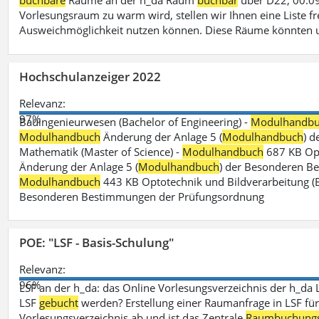
buchbare
Räume an der h_da Raum
buchbar
über D22, 00.09
Vorlesungsraum zu warm wird, stellen wir Ihnen eine Liste fr
Ausweichmöglichkeit nutzen können. Diese Räume könnten 
Hochschulanzeiger 2022
Relevanz:
97%
Bauingenieurwesen (Bachelor of Engineering) -
Modulhandb
Modulhandbuch
Änderung der Anlage 5 (
Modulhandbuch
) 
Mathematik (Master of Science) -
Modulhandbuch
687 KB Opt
Änderung der Anlage 5 (
Modulhandbuch
) der Besonderen Bes
Modulhandbuch
443 KB Optotechnik und Bildverarbeitung (B
Besonderen Bestimmungen der Prüfungsordnung
POE: "LSF - Basis-Schulung"
Relevanz:
96%
LSF an der h_da: das Online Vorlesungsverzeichnis der h_da 
LSF
gebucht
werden? Erstellung einer Raumanfrage in LSF für e
Vorlesungsverzeichnis ab und ist das Zentrale
Raumbuchung