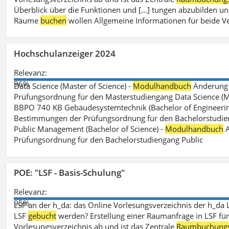
Überblick über die Funktionen und [...] tungen abzubilden un
Räume
buchen
wollen Allgemeine Informationen für beide V
Hochschulanzeiger 2024
Relevanz:
96%
Data Science (Master of Science) -
Modulhandbuch
Änderung 
Prüfungsordnung für den Masterstudiengang Data Science (M.S
BBPO 740 KB Gebäudesystemtechnik (Bachelor of Engineerin
Bestimmungen der Prüfungsordnung für den Bachelorstudien
Public Management (Bachelor of Science) -
Modulhandbuch
A
Prüfungsordnung für den Bachelorstudiengang Public
POE: "LSF - Basis-Schulung"
Relevanz:
95%
LSF an der h_da: das Online Vorlesungsverzeichnis der h_da 
LSF
gebucht
werden? Erstellung einer Raumanfrage in LSF für e
Vorlesungsverzeichnis ab und ist das Zentrale
Raumbuchung