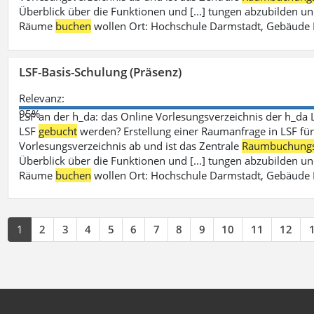
Überblick über die Funktionen und [...] tungen abzubilden un
Räume
buchen
wollen Ort: Hochschule Darmstadt, Gebäude 
LSF-Basis-Schulung (Präsenz)
Relevanz:
95%
LSF an der h_da: das Online Vorlesungsverzeichnis der h_da 
LSF
gebucht
werden? Erstellung einer Raumanfrage in LSF für e
Vorlesungsverzeichnis ab und ist das Zentrale
Raumbuchung
Überblick über die Funktionen und [...] tungen abzubilden un
Räume
buchen
wollen Ort: Hochschule Darmstadt, Gebäude 
1
2
3
4
5
6
7
8
9
10
11
12