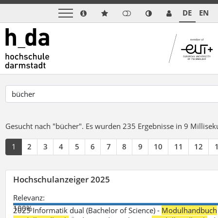
DE
EN
Gesucht nach "bücher".
Es wurden 235 Ergebnisse in 9 Millise
1
2
3
4
5
6
7
8
9
10
11
12
Hochschulanzeiger 2025
Relevanz:
100%
2025 Informatik dual (Bachelor of Science) -
Modulhandbuch