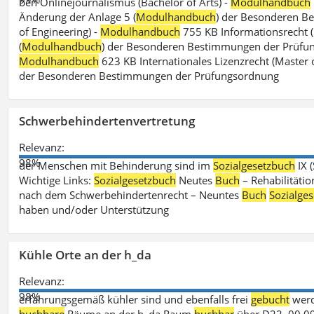
ben Onlinejournalismus (Bachelor of Arts) -
Modulhandbuch
Änderung der Anlage 5 (
Modulhandbuch
) der Besonderen B
of Engineering) -
Modulhandbuch
755 KB Informationsrecht (
(
Modulhandbuch
) der Besonderen Bestimmungen der Prüfungs
Modulhandbuch
623 KB Internationales Lizenzrecht (Master 
der Besonderen Bestimmungen der Prüfungsordnung
Schwerbehindertenvertretung
Relevanz:
98%
der Menschen mit Behinderung sind im
Sozialgesetzbuch
IX 
Wichtige Links:
Sozialgesetzbuch
Neutes
Buch
– Rehabilitätio
nach dem Schwerbehindertenrecht – Neuntes
Buch
Sozialge
haben und/oder Unterstützung
Kühle Orte an der h_da
Relevanz:
98%
erfahrungsgemäß kühler sind und ebenfalls frei
gebucht
werd