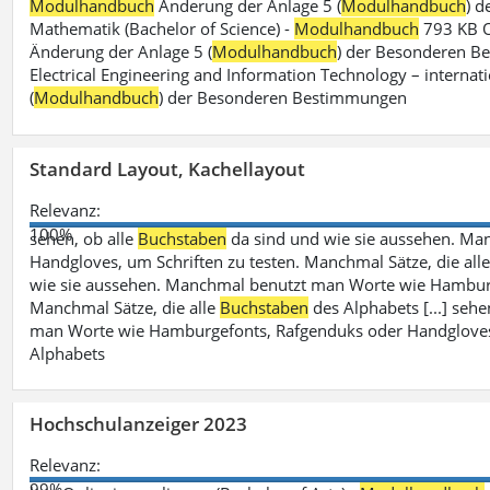
Modulhandbuch
Änderung der Anlage 5 (
Modulhandbuch
) 
Mathematik (Bachelor of Science) -
Modulhandbuch
793 KB O
Änderung der Anlage 5 (
Modulhandbuch
) der Besonderen Bes
Electrical Engineering and Information Technology – internati
(
Modulhandbuch
) der Besonderen Bestimmungen
Standard Layout, Kachellayout
Relevanz:
100%
sehen, ob alle
Buchstaben
da sind und wie sie aussehen. M
Handgloves, um Schriften zu testen. Manchmal Sätze, die all
wie sie aussehen. Manchmal benutzt man Worte wie Hamburg
Manchmal Sätze, die alle
Buchstaben
des Alphabets [...] sehe
man Worte wie Hamburgefonts, Rafgenduks oder Handgloves, 
Alphabets
Hochschulanzeiger 2023
Relevanz:
99%