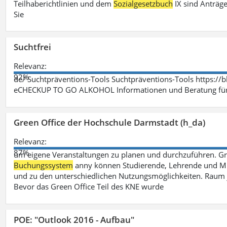
Teilhaberichtlinien und dem
Sozialgesetzbuch
IX sind Anträg
Sie
Suchtfrei
Relevanz:
92%
de/ Suchtpräventions-Tools Suchtpräventions-Tools https://
eCHECKUP TO GO ALKOHOL Informationen und Beratung für 
Green Office der Hochschule Darmstadt (h_da)
Relevanz:
87%
um eigene Veranstaltungen zu planen und durchzuführen. G
Buchungssystem
anny können Studierende, Lehrende und Mit
und zu den unterschiedlichen Nutzungsmöglichkeiten. Raum 
Bevor das Green Office Teil des KNE wurde
POE: "Outlook 2016 - Aufbau"