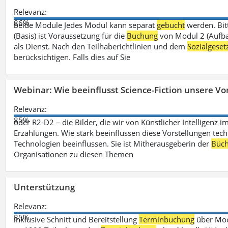
Relevanz:
86%
beide Module Jedes Modul kann separat
gebucht
werden. Bit
(Basis) ist Voraussetzung für die
Buchung
von Modul 2 (Aufbau
als Dienst. Nach den Teilhaberichtlinien und dem
Sozialgese
berücksichtigen. Falls dies auf Sie
Webinar: Wie beeinflusst Science-Fiction unsere Vor
Relevanz:
85%
oder R2-D2 – die Bilder, die wir von Künstlicher Intelligenz
Erzählungen. Wie stark beeinflussen diese Vorstellungen tech
Technologien beeinflussen. Sie ist Mitherausgeberin der
Büch
Organisationen zu diesen Themen
Unterstützung
Relevanz:
85%
inklusive Schnitt und Bereitstellung
Terminbuchung
über Mood