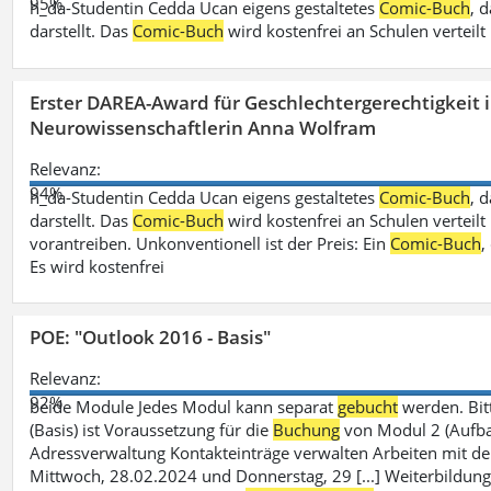
95%
h_da-Studentin Cedda Ucan eigens gestaltetes
Comic-Buch
, 
darstellt. Das
Comic-Buch
wird kostenfrei an Schulen verteilt
Erster DAREA-Award für Geschlechtergerechtigkeit
Neurowissenschaftlerin Anna Wolfram
Relevanz:
94%
h_da-Studentin Cedda Ucan eigens gestaltetes
Comic-Buch
, 
darstellt. Das
Comic-Buch
wird kostenfrei an Schulen verteilt 
vorantreiben. Unkonventionell ist der Preis: Ein
Comic-Buch
,
Es wird kostenfrei
POE: "Outlook 2016 - Basis"
Relevanz:
92%
beide Module Jedes Modul kann separat
gebucht
werden. Bit
(Basis) ist Voraussetzung für die
Buchung
von Modul 2 (Aufbau)
Adressverwaltung Kontakteinträge verwalten Arbeiten mit 
Mittwoch, 28.02.2024 und Donnerstag, 29 [...] Weiterbildung