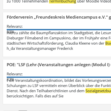
zu 1000 Teilnehmenden
Terminbuchung
über Moodle Videob
Förderverein „Freundeskreis Mediencampus e.V.“ 
Relevanz:
83%
Hierzu zählte die Baumpflanzaktion im Stadtgebiet, die Lesun
Dieburger Filmabend im Campuskino, der im Frühjahr eine Fort
städtischen Wirtschaftsförderung, Claudia Kleene von der
Büc
h_da Veranstaltungsmanager Frederick
POE: "LSF (Lehr-)Veranstaltungen anlegen (Modul I)
Relevanz:
82%
t die Veranstaltungskoordination, bildet das Vorlesungsverze
Schulungen zu LSF vermitteln einen Überblick über die Funkt
Dienst. Nach den Teilhaberichtlinien und dem
Sozialgesetzbu
berücksichtigen. Falls dies auf Sie