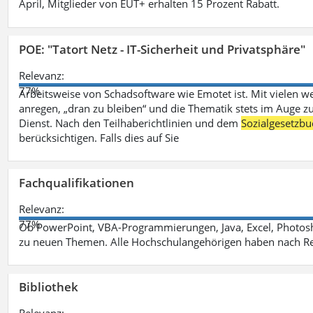
April, Mitglieder von EUT+ erhalten 15 Prozent Rabatt.
POE: "Tatort Netz - IT-Sicherheit und Privatsphäre"
Relevanz:
77%
Arbeitsweise von Schadsoftware wie Emotet ist. Mit vielen w
anregen, „dran zu bleiben“ und die Thematik stets im Auge zu
Dienst. Nach den Teilhaberichtlinien und dem
Sozialgesetzbu
berücksichtigen. Falls dies auf Sie
Fachqualifikationen
Relevanz:
77%
Ob PowerPoint, VBA-Programmierungen, Java, Excel, Photosh
zu neuen Themen. Alle Hochschulangehörigen haben nach Re
Bibliothek