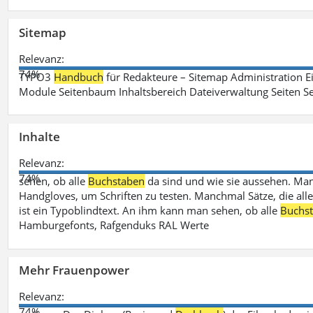
Sitemap
Relevanz:
74%
TYPO3
Handbuch
für Redakteure – Sitemap Administration Ei
Module Seitenbaum Inhaltsbereich Dateiverwaltung Seiten Se
Inhalte
Relevanz:
74%
sehen, ob alle
Buchstaben
da sind und wie sie aussehen. M
Handgloves, um Schriften zu testen. Manchmal Sätze, die all
ist ein Typoblindtext. An ihm kann man sehen, ob alle
Buchs
Hamburgefonts, Rafgenduks RAL Werte
Mehr Frauenpower
Relevanz:
74%