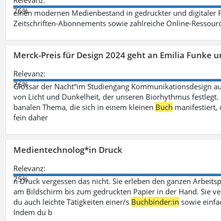
Relevanz:
76%
einen modernen Medienbestand in gedruckter und digitaler
Zeitschriften-Abonnements sowie zahlreiche Online-Ressou
Merck-Preis für Design 2024 geht an Emilia Funke 
Relevanz:
76%
Glossar der Nacht“im Studiengang Kommunikationsdesign aus
von Licht und Dunkelheit, der unseren Biorhythmus festlegt. 
banalen Thema, die sich in einem kleinen
Buch
manifestiert, 
fein daher
Medientechnolog*in Druck
Relevanz:
75%
n Druck vergessen das nicht. Sie erleben den ganzen Arbeitsp
am Bildschirm bis zum gedruckten Papier in der Hand. Sie v
du auch leichte Tätigkeiten einer/s
Buchbinder:in
sowie einfa
Indem du b