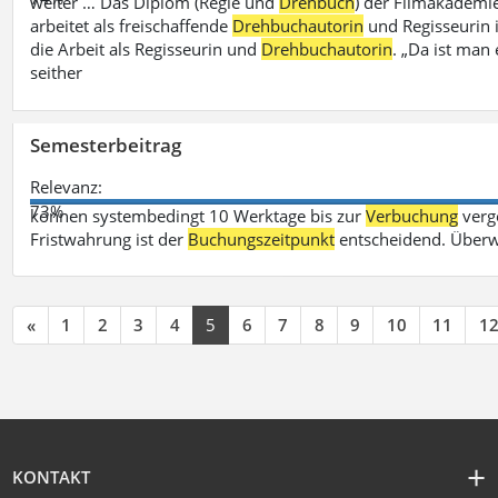
weiter … Das Diplom (Regie und
Drehbuch
) der Filmakademie
arbeitet als freischaffende
Drehbuchautorin
und Regisseurin in
die Arbeit als Regisseurin und
Drehbuchautorin
. „Da ist man 
seither
Semesterbeitrag
Relevanz:
73%
können systembedingt 10 Werktage bis zur
Verbuchung
verge
Fristwahrung ist der
Buchungszeitpunkt
entscheidend. Überw
«
1
2
3
4
5
6
7
8
9
10
11
1
KONTAKT