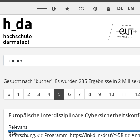
DE
EN
Gesucht nach "bücher".
Es wurden 235 Ergebnisse in 2 Millise
«
1
2
3
4
5
6
7
8
9
10
11
1
Europäische interdisziplinäre Cybersicherheitskonf
Relevanz:
78%
itsforschung. 👉 Programm: https://lnkd.in/d4uVY-5R 👉 An