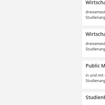
Wirtscha
dreisemest
Studienang
Wirtscha
dreisemest
Studienang
Public 
in und mit 
Studienang
Studien