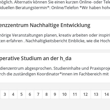
öglich. Alternativ können Sie einen kurzen Online- oder T
viduellen Beratungstermin*: Online/Telefon *Wir haben hoh
nzzentrum Nachhaltige Entwicklung
örige Veranstaltungen planen, kreativ arbeiten oder insp
ten erfahren . Nachhaltigkeitsbericht Einblicke, wie die Ho
perative Studium an der h_da
dienzentrum abgesprochen. Studieninhalte und Praxisproje
ch die zuständigen Koordinator*innen im Fachbereich mit
3
4
5
6
7
8
9
10
11
12
13
14