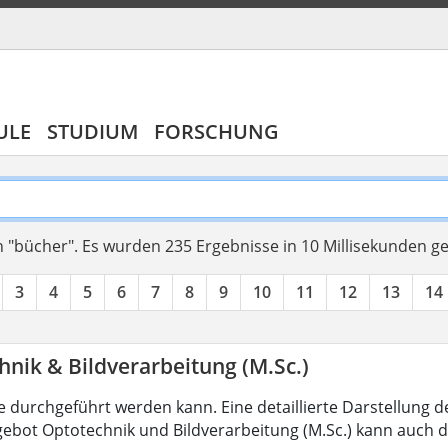
ULE
STUDIUM
FORSCHUNG
 "bücher".
Es wurden 235 Ergebnisse in 10 Millisekunden g
3
4
5
6
7
8
9
10
11
12
13
14
nik & Bildverarbeitung (M.Sc.)
 durchgeführt werden kann. Eine detaillierte Darstellung d
ebot Optotechnik und Bildverarbeitung (M.Sc.) kann auch d