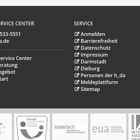
RVICE CENTER
SERVICE
.533-5551
Anmelden
a
.
de
Barrierefreiheit
Datenschutz
Impressum
ervice Center
Darmstadt
eratung
Dieburg
ngebot
Personen der h_da
tart
Meldeplattform
Sitemap