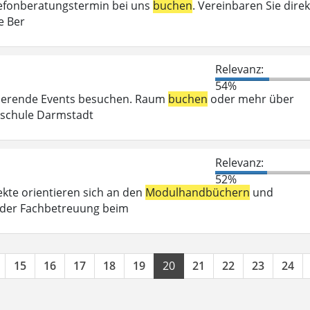
elefonberatungstermin bei uns
buchen
. Vereinbaren Sie direk
e Ber
Relevanz:
54%
irierende Events besuchen. Raum
buchen
oder mehr über
chschule Darmstadt
Relevanz:
52%
kte orientieren sich an den
Modulhandbüchern
und
 der Fachbetreuung beim
15
16
17
18
19
20
21
22
23
24