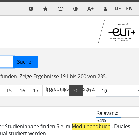
DE
EN
A+
Suchen
efunden.
Zeige Ergebnisse 191 bis 200 von 235.
Ergebnisse pro Seite:
15
16
17
18
19
20
21
22
23
24
Relevanz:
54%
er Studieninhalte finden Sie im
Modulhandbuch
. Duales
ual studiert werden