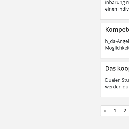
inbarung m
einen indi
Kompete
h_da-Angeh
Möglichkei
Das koo
Dualen Stu
werden dur
«
1
2