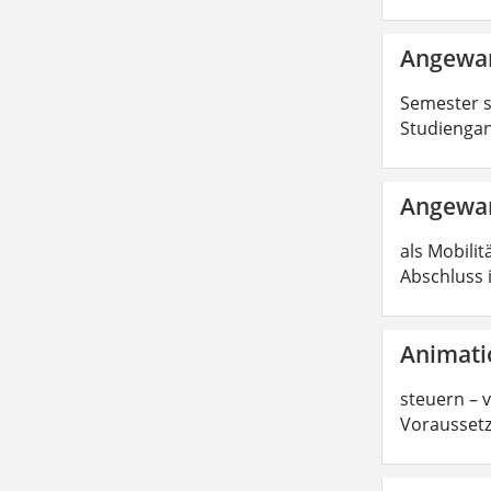
Angewan
Semester s
Studiengan
Angewan
als Mobilit
Abschluss 
Animati
steuern – 
Voraussetz