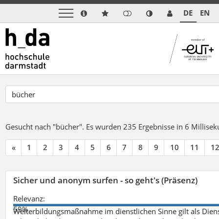
DE
EN
Gesucht nach "bücher".
Es wurden 235 Ergebnisse in 6 Millise
«
1
2
3
4
5
6
7
8
9
10
11
1
Sicher und anonym surfen - so geht's (Präsenz)
Relevanz:
59%
Weiterbildungsmaßnahme im dienstlichen Sinne gilt als Dien