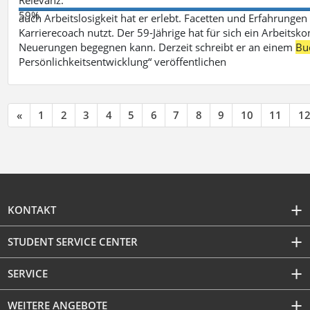
59%
auch Arbeitslosigkeit hat er erlebt. Facetten und Erfahrungen
Karrierecoach nutzt. Der 59-Jährige hat für sich ein Arbeitsk
Neuerungen begegnen kann. Derzeit schreibt er an einem
Bu
Persönlichkeitsentwicklung“ veröffentlichen
«
1
2
3
4
5
6
7
8
9
10
11
1
KONTAKT
STUDENT SERVICE CENTER
SERVICE
WEITERE ANGEBOTE