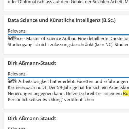
oder Diplomabschluss auf dem Gebiet der Sozialen Arbeit. M
Data Science und Künstliche Intelligenz (B.Sc.)
Relevanz:
59%
Science - Master of Science Aufbau Eine detaillierte Darstell
Studiengang ist nicht zulassungsbeschränkt (kein NC). Studie
Dirk Aßmann-Staudt
Relevanz:
59%
auch Arbeitslosigkeit hat er erlebt. Facetten und Erfahrungen
Karrierecoach nutzt. Der 59-Jährige hat für sich ein Arbeitsk
Neuerungen begegnen kann. Derzeit schreibt er an einem
Bu
Persönlichkeitsentwicklung“ veröffentlichen
Dirk Aßmann-Staudt
Relevanz: