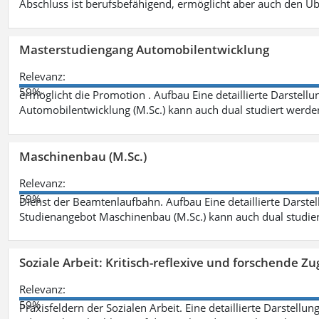
Abschluss ist berufsbefähigend, ermöglicht aber auch den Ü
Masterstudiengang Automobilentwicklung
Relevanz:
59%
ermöglicht die Promotion . Aufbau Eine detaillierte Darstellu
Automobilentwicklung (M.Sc.) kann auch dual studiert werde
Maschinenbau (M.Sc.)
Relevanz:
59%
Dienst der Beamtenlaufbahn. Aufbau Eine detaillierte Darstel
Studienangebot Maschinenbau (M.Sc.) kann auch dual studie
Soziale Arbeit: Kritisch-reflexive und forschende Zu
Relevanz:
59%
Praxisfeldern der Sozialen Arbeit. Eine detaillierte Darstellu