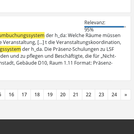
Relevanz:
95%
umbuchungssystem
der h_da: Welche Räume müssen
Veranstaltung, [...] t die Veranstaltungskoordination,
gssystem
der h_da. Die Präsenz-Schulungen zu LSF
den und zu pflegen und Beschäftigte, die für „Nicht-
mstadt, Gebäude D10, Raum 1.11 Format: Präsenz-
5
16
17
18
19
20
21
22
23
24
»