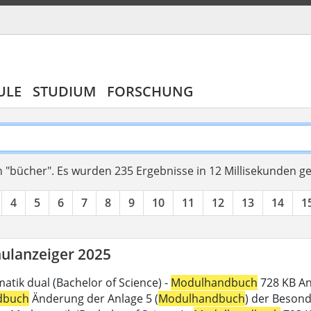
ULE
STUDIUM
FORSCHUNG
 "bücher".
Es wurden 235 Ergebnisse in 12 Millisekunden g
4
5
6
7
8
9
10
11
12
13
14
1
ulanzeiger 2025
atik dual (Bachelor of Science) -
Modulhandbuch
728 KB An
dbuch
Änderung der Anlage 5 (
Modulhandbuch
) der Beson