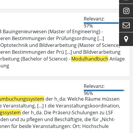

Relevanz:

97%
 Bauingenieurwesen (Master of Engineering) -
deren Bestimmungen der Prüfungsordnung [...]

Optotechnik und Bildverarbeitung (Master of Science) -
eren Bestimmungen der Prü [...] und Bildverarbeitung
beitung (Bachelor of Science) -
Modulhandbuch
Anlage
nung
Relevanz:
96%
umbuchungssystem
der h_da: Welche Räume müssen
Veranstaltung, [...] t die Veranstaltungskoordination,
gssystem
der h_da. Die Präsenz-Schulungen zu LSF
den und zu pflegen und Beschäftigte, die für „Nicht-
onen für beide Veranstaltungen: Ort: Hochschule