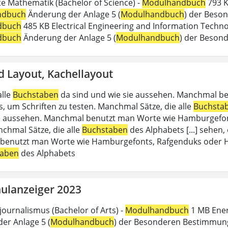
 Mathematik (Bachelor of Science) -
Modulhandbuch
793 K
ndbuch
Änderung der Anlage 5 (
Modulhandbuch
) der Beson
dbuch
485 KB Electrical Engineering and Information Technol
dbuch
Änderung der Anlage 5 (
Modulhandbuch
) der Beson
d Layout, Kachellayout
alle
Buchstaben
da sind und wie sie aussehen. Manchmal b
, um Schriften zu testen. Manchmal Sätze, die alle
Buchsta
e aussehen. Manchmal benutzt man Worte wie Hamburgefon
nchmal Sätze, die alle
Buchstaben
des Alphabets [...] sehen,
enutzt man Worte wie Hamburgefonts, Rafgenduks oder Han
taben
des Alphabets
ulanzeiger 2023
journalismus (Bachelor of Arts) -
Modulhandbuch
1 MB Energ
er Anlage 5 (
Modulhandbuch
) der Besonderen Bestimmung