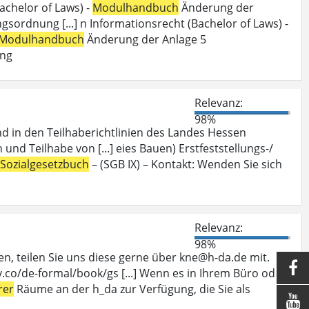
achelor of Laws) -
Modulhandbuch
Änderung der
ordnung [...] n Informationsrecht (Bachelor of Laws) -
Modulhandbuch
Änderung der Anlage 5
ung
Relevanz:
98%
nd in den Teilhaberichtlinien des Landes Hessen
 und Teilhabe von [...] eies Bauen) Erstfeststellungs-/
Sozialgesetzbuch
– (SGB IX) – Kontakt: Wenden Sie sich
Relevanz:
98%
, teilen Sie uns diese gerne über kne@h-da.de mit.

.co/de-formal/book/gs [...] Wenn es in Ihrem Büro oder
rer
Räume an der h_da zur Verfügung, die Sie als
