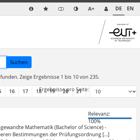
DE
EN
A+
Suchen
efunden.
Zeige Ergebnisse 1 bis 10 von 235.
Ergebnisse pro Seite:
5
16
17
18
19
20
21
22
23
24
»
Relevanz:
100%
gewandte Mathematik (Bachelor of Science) -
deren Bestimmungen der Prüfungsordnung [...]