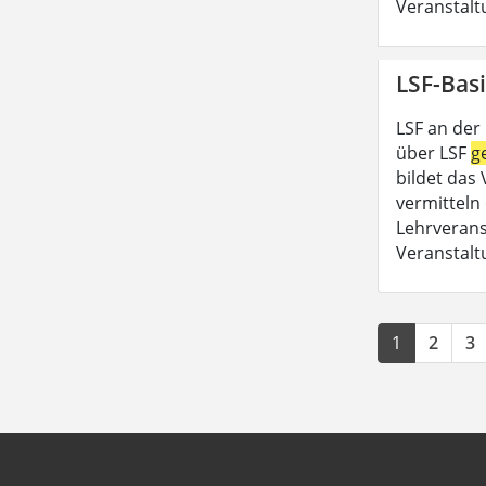
Veranstalt
LSF-Basi
LSF an der
über LSF
g
bildet das
vermitteln 
Lehrveran
Veranstalt
1
2
3