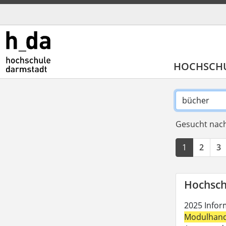
HOCHSCH
Gesucht nach
1
2
3
Hochsch
2025 Inform
Modulhan