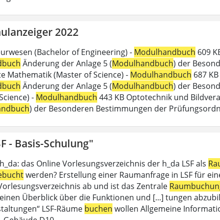
ulanzeiger 2022
urwesen (Bachelor of Engineering) -
Modulhandbuch
609 KB
dbuch
Änderung der Anlage 5 (
Modulhandbuch
) der Beson
 Mathematik (Master of Science) -
Modulhandbuch
687 KB 
dbuch
Änderung der Anlage 5 (
Modulhandbuch
) der Besond
Science) -
Modulhandbuch
443 KB Optotechnik und Bildverar
andbuch
) der Besonderen Bestimmungen der Prüfungsord
F - Basis-Schulung"
 h_da: das Online Vorlesungsverzeichnis der h_da LSF als
Ra
ebucht
werden? Erstellung einer Raumanfrage in LSF für eine 
 Vorlesungsverzeichnis ab und ist das Zentrale
Raumbuchun
einen Überblick über die Funktionen und [...] tungen abzubil
staltungen“ LSF-Räume
buchen
wollen Allgemeine Informati
, Gebäude D10