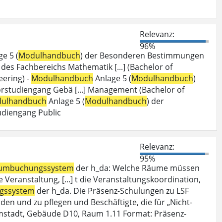
Relevanz:
96%
e 5 (
Modulhandbuch
) der Besonderen Bestimmungen
es Fachbereichs Mathematik [...] (Bachelor of
ering) -
Modulhandbuch
Anlage 5 (
Modulhandbuch
)
studiengang Gebä [...] Management (Bachelor of
ulhandbuch
Anlage 5 (
Modulhandbuch
) der
diengang Public
Relevanz:
95%
umbuchungssystem
der h_da: Welche Räume müssen
Veranstaltung, [...] t die Veranstaltungskoordination,
gssystem
der h_da. Die Präsenz-Schulungen zu LSF
den und zu pflegen und Beschäftigte, die für „Nicht-
mstadt, Gebäude D10, Raum 1.11 Format: Präsenz-