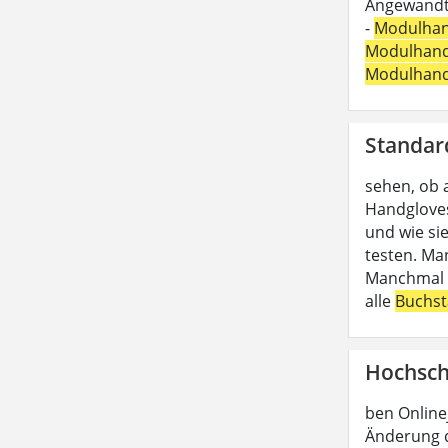
Angewandte
-
Modulha
Modulhan
Modulhan
Standar
sehen, ob 
Handgloves
und wie si
testen. Ma
Manchmal b
alle
Buchs
Hochsch
ben Online
Änderung d