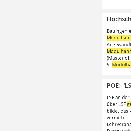
Hochsch
Bauingenie
Modulhan
Angewandte
Modulhan
(Master of 
5 (
Modulh
POE: "LS
LSF an der
über LSF
g
bildet das
vermitteln 
Lehrveran
Darmstadt