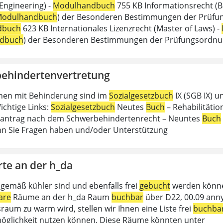
 Engineering) -
Modulhandbuch
755 KB Informationsrecht (B
odulhandbuch
) der Besonderen Bestimmungen der Prüfungs
dbuch
623 KB Internationales Lizenzrecht (Master of Laws) -
dbuch
) der Besonderen Bestimmungen der Prüfungsordn
ehindertenvertretung
hen mit Behinderung sind im
Sozialgesetzbuch
IX (SGB IX) u
ichtige Links:
Sozialgesetzbuch
Neutes
Buch
– Rehabilitätion
antrag nach dem Schwerbehindertenrecht – Neuntes
Buch
n Sie Fragen haben und/oder Unterstützung
rte an der h_da
gemäß kühler sind und ebenfalls frei
gebucht
werden können
are
Räume an der h_da Raum
buchbar
über D22, 00.09 anny
raum zu warm wird, stellen wir Ihnen eine Liste frei
buchba
glichkeit nutzen können. Diese Räume könnten unter