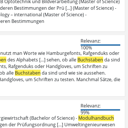
B Optotechnik und Bildverarbeitung (Master of Science)
deren Bestimmungen der Prü [...] (Master of Science) -
ogy – international (Master of Science) -
deren Bestimmungen
Relevanz:
100%
enutzt man Worte wie Hamburgefonts, Rafgenduks oder
ben
des Alphabets [...] sehen, ob alle
Buchstaben
da sind
ts, Rafgenduks oder Handgloves, um Schriften zu
 ob alle
Buchstaben
da sind und wie sie aussehen.
dgloves, um Schriften zu testen. Manchmal Sätze, die
Relevanz:
99%
iewirtschaft (Bachelor of Science) -
Modulhandbuch
en der Prüfungsordnung [...] Umweltingenieurwesen