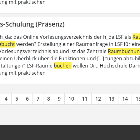
ung mit praktischen
s-Schulung (Präsenz)
 h_da: das Online Vorlesungsverzeichnis der h_da LSF als
Ra
ebucht
werden? Erstellung einer Raumanfrage in LSF für eine 
 Vorlesungsverzeichnis ab und ist das Zentrale
Raumbuchun
einen Überblick über die Funktionen und [...] tungen abzubil
staltungen“ LSF-Räume
buchen
wollen Ort: Hochschule Dar
ung mit praktischen
4
5
6
7
8
9
10
11
12
13
14
1