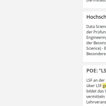
Hochsch
Data Scien
der Prüfun
Engineerin
der Besond
Science) -
Besondere
POE: "LS
LSF an der
über LSF
g
bildet das
vermitteln 
Lehrveran