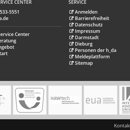
RVICE CENTER
SERVICE
.533-5551
Anmelden
a
.
de
Barrierefreiheit
Datenschutz
Impressum
ervice Center
Darmstadt
eratung
Dieburg
ngebot
Personen der h_da
tart
Meldeplattform
Sitemap
Kontak