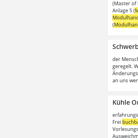
(Master of
Anlage 5 (
M
Modulhan
(
Modulhan
Schwerb
der Mensc
geregelt. W
Änderungs
an uns wen
Kühle O
erfahrungs
Frei
buchb
Vorlesungs
Ausweichmö