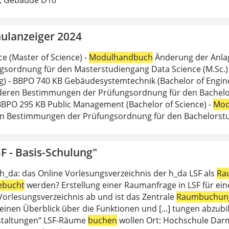
ulanzeiger 2024
ce (Master of Science) -
Modulhandbuch
Änderung der Anlag
gsordnung für den Masterstudiengang Data Science (M.Sc.) d
g) - BBPO 740 KB Gebäudesystemtechnik (Bachelor of Engine
eren Bestimmungen der Prüfungsordnung für den Bachelor
 BBPO 295 KB Public Management (Bachelor of Science) -
Mod
n Bestimmungen der Prüfungsordnung für den Bachelorstu
F - Basis-Schulung"
 h_da: das Online Vorlesungsverzeichnis der h_da LSF als
Ra
ebucht
werden? Erstellung einer Raumanfrage in LSF für eine 
 Vorlesungsverzeichnis ab und ist das Zentrale
Raumbuchun
einen Überblick über die Funktionen und [...] tungen abzubil
staltungen“ LSF-Räume
buchen
wollen Ort: Hochschule Dar