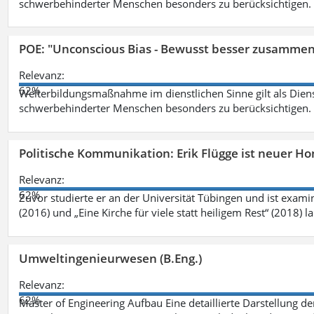
schwerbehinderter Menschen besonders zu berücksichtigen. Fa
POE: "Unconscious Bias - Bewusst besser zusamme
Relevanz:
62%
Weiterbildungsmaßnahme im dienstlichen Sinne gilt als Dien
schwerbehinderter Menschen besonders zu berücksichtigen. Fa
Politische Kommunikation: Erik Flügge ist neuer H
Relevanz:
62%
Zuvor studierte er an der Universität Tübingen und ist exami
(2016) und „Eine Kirche für viele statt heiligem Rest“ (2018) 
Umweltingenieurwesen (B.Eng.)
Relevanz:
62%
Master of Engineering Aufbau Eine detaillierte Darstellung de