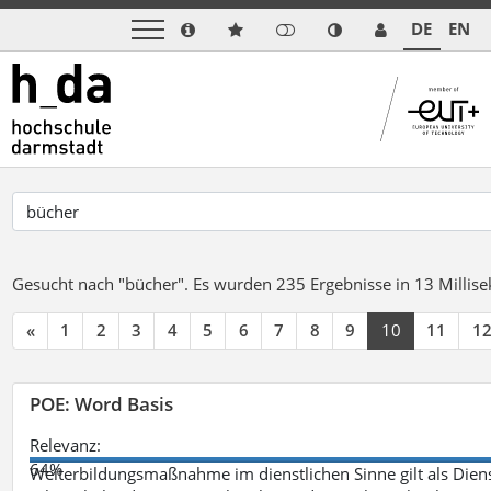
DE
EN
Gesucht nach "bücher".
Es wurden 235 Ergebnisse in 13 Milli
«
1
2
3
4
5
6
7
8
9
10
11
1
POE: Word Basis
Relevanz:
64%
Weiterbildungsmaßnahme im dienstlichen Sinne gilt als Dien