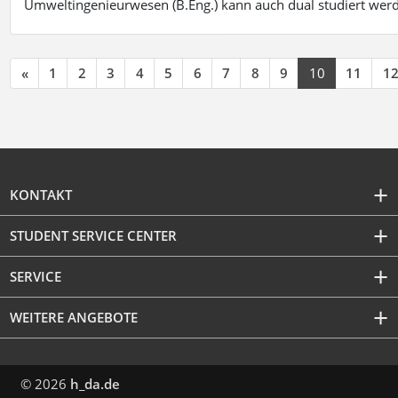
Umweltingenieurwesen (B.Eng.) kann auch dual studiert wer
«
1
2
3
4
5
6
7
8
9
10
11
1
KONTAKT
STUDENT SERVICE CENTER
SERVICE
WEITERE ANGEBOTE
© 2026
h_da.de