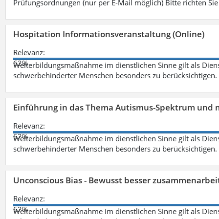
Prüfungsordnungen (nur per E-Mail möglich) Bitte richten Sie
Hospitation Informationsveranstaltung (Online)
Relevanz:
62%
Weiterbildungsmaßnahme im dienstlichen Sinne gilt als Dien
schwerbehinderter Menschen besonders zu berücksichtigen. Fa
Einführung in das Thema Autismus-Spektrum und m
Relevanz:
62%
Weiterbildungsmaßnahme im dienstlichen Sinne gilt als Dien
schwerbehinderter Menschen besonders zu berücksichtigen. Fa
Unconscious Bias - Bewusst besser zusammenarbeit
Relevanz:
62%
Weiterbildungsmaßnahme im dienstlichen Sinne gilt als Dien