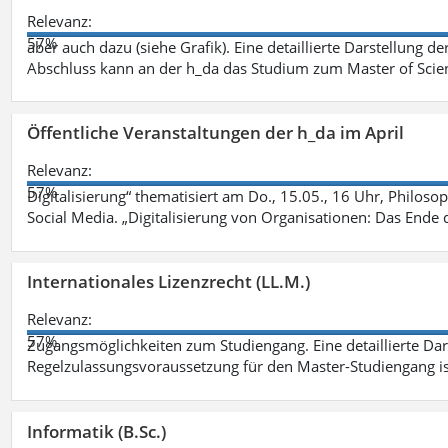
Relevanz:
57%
aber auch dazu (siehe Grafik). Eine detaillierte Darstellung d
Abschluss kann an der h_da das Studium zum Master of Scien
Öffentliche Veranstaltungen der h_da im April
Relevanz:
57%
Digitalisierung“ thematisiert am Do., 15.05., 16 Uhr, Philoso
Social Media. „Digitalisierung von Organisationen: Das Ende
Internationales Lizenzrecht (LL.M.)
Relevanz:
57%
Zugangsmöglichkeiten zum Studiengang. Eine detaillierte Dar
Regelzulassungsvoraussetzung für den Master-Studiengang ist
Informatik (B.Sc.)