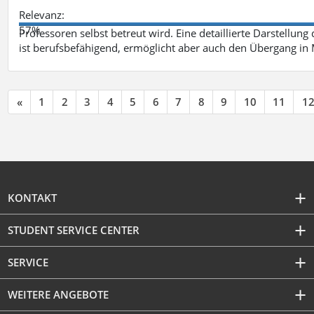
Relevanz:
57%
Professoren selbst betreut wird. Eine detaillierte Darstellung
ist berufsbefähigend, ermöglicht aber auch den Übergang in
«
1
2
3
4
5
6
7
8
9
10
11
1
KONTAKT
STUDENT SERVICE CENTER
SERVICE
WEITERE ANGEBOTE