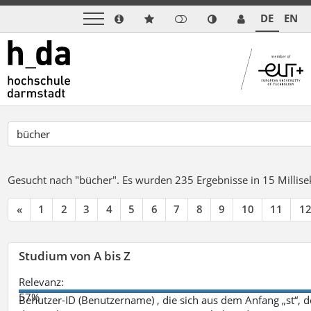
DE
EN
Gesucht nach "bücher".
Es wurden 235 Ergebnisse in 15 Milli
«
1
2
3
4
5
6
7
8
9
10
11
1
Studium von A bis Z
Relevanz:
57%
Benutzer-ID (Benutzername) , die sich aus dem Anfang „st“, 