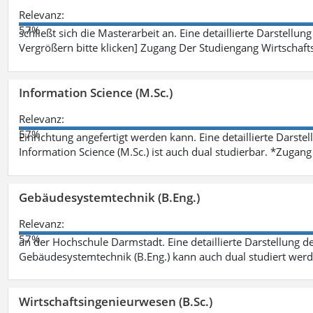
Relevanz:
57%
schließt sich die Masterarbeit an. Eine detaillierte Darstellun
Vergrößern bitte klicken] Zugang Der Studiengang Wirtschaft
Information Science (M.Sc.)
Relevanz:
57%
Einrichtung angefertigt werden kann. Eine detaillierte Darste
Information Science (M.Sc.) ist auch dual studierbar. *Zuga
Gebäudesystemtechnik (B.Eng.)
Relevanz:
57%
an der Hochschule Darmstadt. Eine detaillierte Darstellung d
Gebäudesystemtechnik (B.Eng.) kann auch dual studiert wer
Wirtschaftsingenieurwesen (B.Sc.)