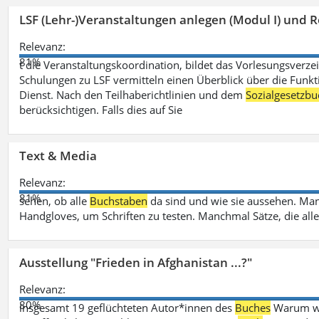
LSF (Lehr-)Veranstaltungen anlegen (Modul I) und R
Relevanz:
81%
t die Veranstaltungskoordination, bildet das Vorlesungsverze
Schulungen zu LSF vermitteln einen Überblick über die Funkt
Dienst. Nach den Teilhaberichtlinien und dem
Sozialgesetzbu
berücksichtigen. Falls dies auf Sie
Text & Media
Relevanz:
81%
sehen, ob alle
Buchstaben
da sind und wie sie aussehen. M
Handgloves, um Schriften zu testen. Manchmal Sätze, die all
Ausstellung "Frieden in Afghanistan ...?"
Relevanz:
80%
insgesamt 19 geflüchteten Autor*innen des
Buches
Warum wir