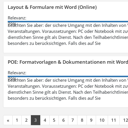
Layout & Formulare mit Word (Online)
Relevanz:
79%
beachten Sie aber: der sichere Umgang mit den Inhalten von
Veranstaltungen. Voraussetzungen: PC oder Notebook mit zu
dienstlichen Sinne gilt als Dienst. Nach den Teilhaberichtlin
besonders zu berücksichtigen. Falls dies auf Sie
POE: Formatvorlagen & Dokumentationen mit Wor
Relevanz:
79%
beachten Sie aber: der sichere Umgang mit den Inhalten von
Veranstaltungen. Voraussetzungen: PC oder Notebook mit zu
dienstlichen Sinne gilt als Dienst. Nach den Teilhaberichtlin
besonders zu berücksichtigen. Falls dies auf Sie
«
1
2
3
4
5
6
7
8
9
10
11
1