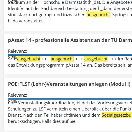
82%
Studium an der Hochschule Darmstadt (h_da). Die Angebote 
Identify lädt der Fachbereich Gestaltung der h_da in der ers
sind stark nachgefragt und inzwischen
ausgebucht
. Springsc
h_da veranstaltet
pAssat 14 - professionelle Assistenz an der TU Dar
Relevanz:
82%
+++
ausgebucht
+++
ausgebucht
+++
ausgebucht
+++ Im Rahm
das Entwicklungsprogramm pAssat 14 an. Das bereits seit l
POE: "LSF (Lehr-)Veranstaltungen anlegen (Modul I)
Relevanz:
81%
t die Veranstaltungskoordination, bildet das Vorlesungsverze
Schulungen zu LSF vermitteln einen Überblick über die Funkt
Dienst. Nach den Teilhaberichtlinien und dem
Sozialgesetzbu
berücksichtigen. Falls dies auf Sie