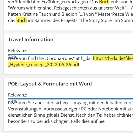
veröffentlichten Erzählungen vortragen. Das
Buch
entstand i
"Warum wir hier sind. Reisegeschichten aus unserer Welt" – A
hatten Kristine Tauch und Bledion [...] von " MasterPeace Wi
das
Buch
im Rahmen des Projekts "The Story Store" im Somm
Travel Information
Relevanz:
79%
Here you find the „Corona-rules“ at h_da:
https://h-da.de/fi
_Hygiene_concept_2022-05-26.pdf
POE: Layout & Formulare mit Word
Relevanz:
79%
beachten Sie aber: der sichere Umgang mit den Inhalten von
Veranstaltungen. Voraussetzungen: PC oder Notebook mit zu
dienstlichen Sinne gilt als Dienst. Nach den Teilhaberichtlin
besonders zu berücksichtigen. Falls dies auf Sie