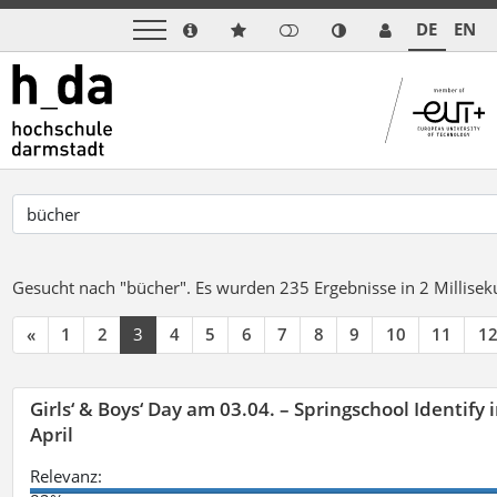
DE
EN
Gesucht nach "bücher".
Es wurden 235 Ergebnisse in 2 Millise
«
1
2
3
4
5
6
7
8
9
10
11
1
Girls‘ & Boys‘ Day am 03.04. – Springschool Identify
April
Relevanz: