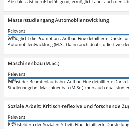
Abschluss ist berufsbefähigend, ermöglicht aber auch den Ü
Masterstudiengang Automobilentwicklung
Relevanz:
59%
ermöglicht die Promotion . Aufbau Eine detaillierte Darstellu
Automobilentwicklung (M.Sc.) kann auch dual studiert werde
Maschinenbau (M.Sc.)
Relevanz:
59%
Dienst der Beamtenlaufbahn. Aufbau Eine detaillierte Darstel
Studienangebot Maschinenbau (M.Sc.) kann auch dual studie
Soziale Arbeit: Kritisch-reflexive und forschende Zu
Relevanz:
59%
Praxisfeldern der Sozialen Arbeit. Eine detaillierte Darstellu