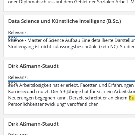
oder Diplomabschluss auf dem Gebiet der Sozialen Arbeit. M
Data Science und Künstliche Intelligenz (B.Sc.)
Relevanz:
59%
Science - Master of Science Aufbau Eine detaillierte Darstell
Studiengang ist nicht zulassungsbeschränkt (kein NC). Studie
Dirk Aßmann-Staudt
Relevanz:
59%
auch Arbeitslosigkeit hat er erlebt. Facetten und Erfahrungen
Karrierecoach nutzt. Der 59-Jährige hat für sich ein Arbeitsk
Neuerungen begegnen kann. Derzeit schreibt er an einem
Bu
Persönlichkeitsentwicklung“ veröffentlichen
Dirk Aßmann-Staudt
Relevanz: