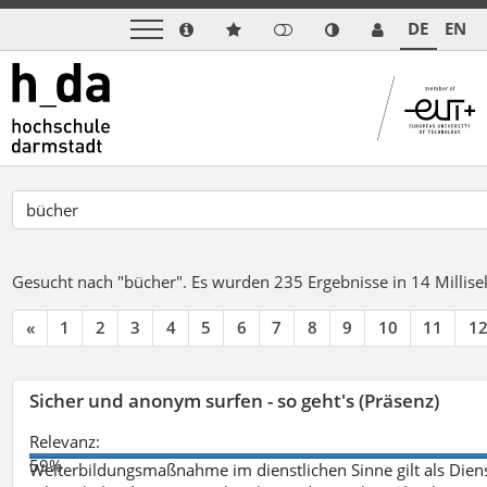
DE
EN
Gesucht nach "bücher".
Es wurden 235 Ergebnisse in 14 Milli
«
1
2
3
4
5
6
7
8
9
10
11
1
Sicher und anonym surfen - so geht's (Präsenz)
Relevanz:
59%
Weiterbildungsmaßnahme im dienstlichen Sinne gilt als Dien