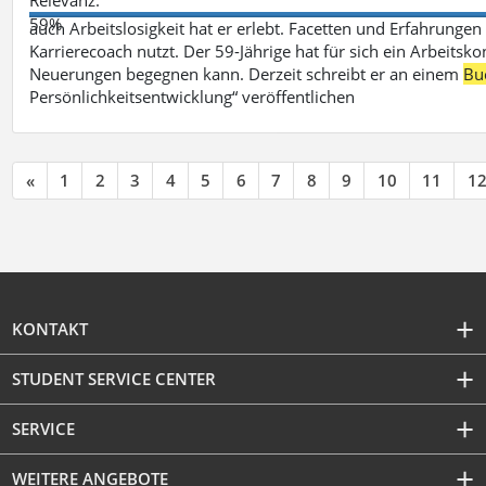
59%
auch Arbeitslosigkeit hat er erlebt. Facetten und Erfahrungen
Karrierecoach nutzt. Der 59-Jährige hat für sich ein Arbeitsk
Neuerungen begegnen kann. Derzeit schreibt er an einem
Bu
Persönlichkeitsentwicklung“ veröffentlichen
«
1
2
3
4
5
6
7
8
9
10
11
1
KONTAKT
STUDENT SERVICE CENTER
SERVICE
WEITERE ANGEBOTE