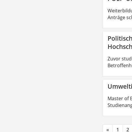
Weiterbild
Anträge sc
Politisc
Hochsch
Zuvor stud
Betroffenhe
Umwelti
Master of E
Studienang
«
1
2