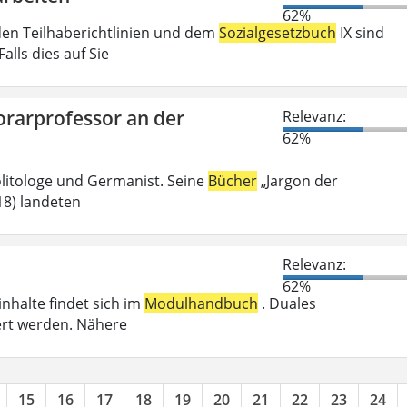
62%
den Teilhaberichtlinien und dem
Sozialgesetzbuch
IX sind
lls dies auf Sie
orarprofessor an der
Relevanz:
62%
olitologe und Germanist. Seine
Bücher
„Jargon der
018) landeten
Relevanz:
62%
inhalte findet sich im
Modulhandbuch
. Duales
ert werden. Nähere
15
16
17
18
19
20
21
22
23
24