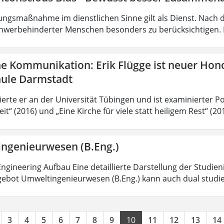
ungsmaßnahme im dienstlichen Sinne gilt als Dienst. Nach 
hwerbehinderter Menschen besonders zu berücksichtigen. Fa
he Kommunikation: Erik Flügge ist neuer Hon
ule Darmstadt
ierte er an der Universität Tübingen und ist examinierter P
it“ (2016) und „Eine Kirche für viele statt heiligem Rest“ (2
ngenieurwesen (B.Eng.)
ngineering Aufbau Eine detaillierte Darstellung der Studien
ebot Umweltingenieurwesen (B.Eng.) kann auch dual studi
3
4
5
6
7
8
9
10
11
12
13
14