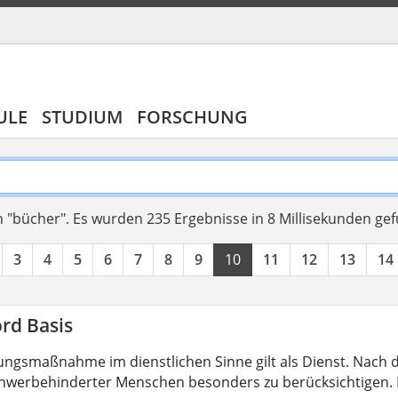
ULE
STUDIUM
FORSCHUNG
 "bücher".
Es wurden 235 Ergebnisse in 8 Millisekunden ge
3
4
5
6
7
8
9
10
11
12
13
14
rd Basis
ungsmaßnahme im dienstlichen Sinne gilt als Dienst. Nach 
hwerbehinderter Menschen besonders zu berücksichtigen. Fa