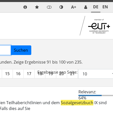
DE
EN
A+
Suchen
funden.
Zeige Ergebnisse 91 bis 100 von 235.
Ergebnisse pro Seite:
15
16
17
18
19
20
21
22
23
24
Relevanz:
64%
den Teilhaberichtlinien und dem
Sozialgesetzbuch
IX sind
lls dies auf Sie