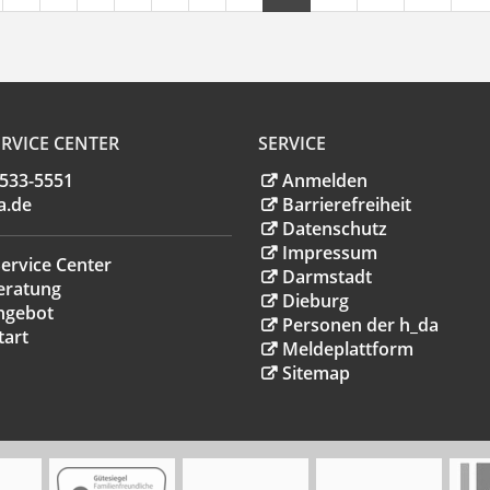
RVICE CENTER
SERVICE
.533-5551
Anmelden
a
.
de
Barrierefreiheit
Datenschutz
Impressum
ervice Center
Darmstadt
eratung
Dieburg
ngebot
Personen der h_da
tart
Meldeplattform
Sitemap