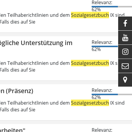
Relevanz:
62%
den Teilhaberichtlinien und dem
Sozialgesetzbuch
IX sind
lls dies auf Sie


gliche Unterstützung im
Relevanz:
62%

den Teilhaberichtlinien und dem
Sozialgesetzbuch
IX sind

lls dies auf Sie

n (Präsenz)
Relevanz:
62%
den Teilhaberichtlinien und dem
Sozialgesetzbuch
IX sind
lls dies auf Sie
rbeiten"
Relevanz: