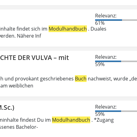
Relevanz:
61%
inhalte findet sich im
Modulhandbuch
. Duales
erden. Nähere Inf
ICHTE DER VULVA – mit
Relevanz:
59%
ech und provokant geschriebenes
Buch
nachweist, wurde „de
 am weiblichen
.Sc.)
Relevanz:
59%
eninhalte findest Du im
Modulhandbuch
. *Zugang
ossenes Bachelor-