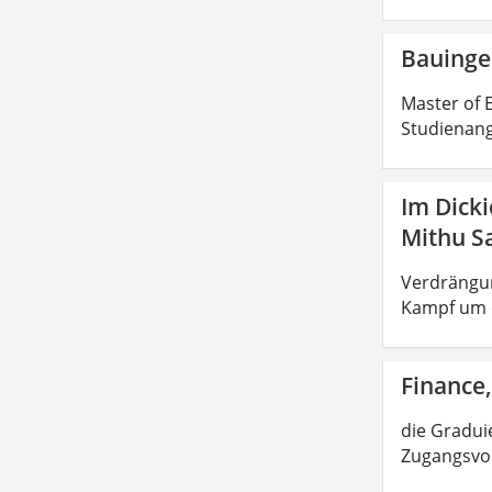
Bauinge
Master of E
Studienang
Im Dick
Mithu S
Verdrängun
Kampf um d
Finance,
die Graduie
Zugangsvor