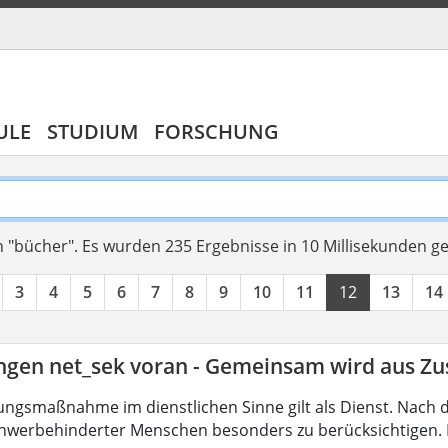
ULE
STUDIUM
FORSCHUNG
 "bücher".
Es wurden 235 Ergebnisse in 10 Millisekunden g
3
4
5
6
7
8
9
10
11
12
13
14
ingen net_sek voran - Gemeinsam wird aus 
ungsmaßnahme im dienstlichen Sinne gilt als Dienst. Nach 
hwerbehinderter Menschen besonders zu berücksichtigen. Fa