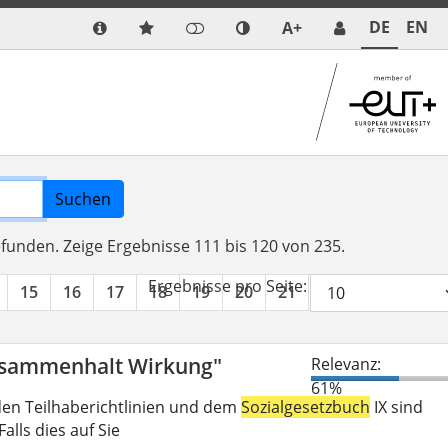
DE
EN
A+
Suchen
efunden.
Zeige Ergebnisse 111 bis 120 von 235.
Ergebnisse pro Seite:
15
16
17
18
19
20
21
22
23
24
Zusammenhalt Wirkung"
Relevanz:
61%
den Teilhaberichtlinien und dem
Sozialgesetzbuch
IX sind
lls dies auf Sie