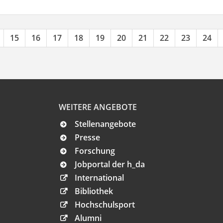
15
16
17
18
19
20
21
22
23
24
WEITERE ANGEBOTE
Stellenangebote
Presse
Forschung
Jobportal der h_da
International
Bibliothek
Hochschulsport
Alumni