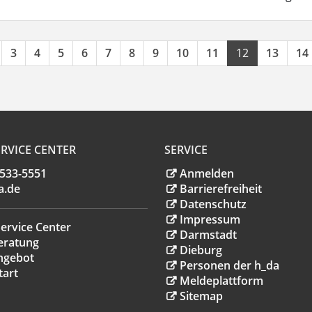
3
4
5
6
7
8
9
10
11
12
13
14
RVICE CENTER
SERVICE
.533-5551
Anmelden
a
.
de
Barrierefreiheit
Datenschutz
Impressum
ervice Center
Darmstadt
eratung
Dieburg
ngebot
Personen der h_da
tart
Meldeplattform
Sitemap