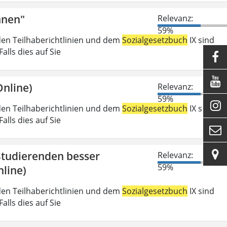
nnen"
Relevanz:
59%
den Teilhaberichtlinien und dem
Sozialgesetzbuch
IX sind
lls dies auf Sie


nline)
Relevanz:
59%

den Teilhaberichtlinien und dem
Sozialgesetzbuch
IX sind
lls dies auf Sie


 Studierenden besser
Relevanz:
59%
line)
den Teilhaberichtlinien und dem
Sozialgesetzbuch
IX sind
lls dies auf Sie