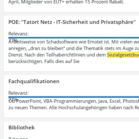
April, Mitglieder von EUT+ erhalten 15 Prozent Rabatt.
POE: "Tatort Netz - IT-Sicherheit und Privatsphäre"
Relevanz:
77%
Arbeitsweise von Schadsoftware wie Emotet ist. Mit vielen w
anregen, „dran zu bleiben“ und die Thematik stets im Auge zu
Dienst. Nach den Teilhaberichtlinien und dem
Sozialgesetzbu
berücksichtigen. Falls dies auf Sie
Fachqualifikationen
Relevanz:
77%
Ob PowerPoint, VBA-Programmierungen, Java, Excel, Photosh
zu neuen Themen. Alle Hochschulangehörigen haben nach Re
Bibliothek