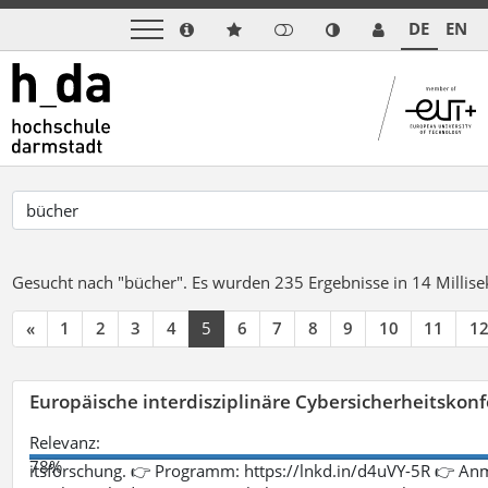
DE
EN
Gesucht nach "bücher".
Es wurden 235 Ergebnisse in 14 Milli
«
1
2
3
4
5
6
7
8
9
10
11
1
Europäische interdisziplinäre Cybersicherheitskonf
Relevanz:
78%
itsforschung. 👉 Programm: https://lnkd.in/d4uVY-5R 👉 An