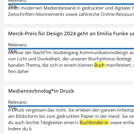
Relevanz:
76%
einen modernen Medienbestand in gedruckter und digitaler
Zeitschriften-Abonnements sowie zahlreiche Online-Ressou
Merck-Preis für Design 2024 geht an Emilia Funke 
Relevanz:
76%
Glossar der Nacht“im Studiengang Kommunikationsdesign aus
von Licht und Dunkelheit, der unseren Biorhythmus festlegt. 
banalen Thema, die sich in einem kleinen
Buch
manifestiert, 
fein daher
Medientechnolog*in Druck
Relevanz:
75%
n Druck vergessen das nicht. Sie erleben den ganzen Arbeitsp
am Bildschirm bis zum gedruckten Papier in der Hand. Sie v
du auch leichte Tätigkeiten einer/s
Buchbinder:in
sowie einfa
Indem du b