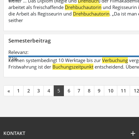
weiter … Das Diplom (Regie und
Drehbuch
) der Filmakademie
arbeitet als freischaffende
Drehbuchautorin
und Regisseurin in
die Arbeit als Regisseurin und
Drehbuchautorin
. „Da ist man 
seither
Semesterbeitrag
Relevanz:
73%
können systembedingt 10 Werktage bis zur
Verbuchung
verge
Fristwahrung ist der
Buchungszeitpunkt
entscheidend. Überw
«
1
2
3
4
5
6
7
8
9
10
11
1
KONTAKT