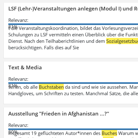
LSF (Lehr-)Veranstaltungen anlegen (Modul I) und R
Relevanz:
81%
t die Veranstaltungskoordination, bildet das Vorlesungsverze
Schulungen zu LSF vermitteln einen Überblick über die Funkt
Dienst. Nach den Teilhaberichtlinien und dem
Sozialgesetzbu
berücksichtigen. Falls dies auf Sie
Text & Media
Relevanz:
81%
sehen, ob alle
Buchstaben
da sind und wie sie aussehen. M
Handgloves, um Schriften zu testen. Manchmal Sätze, die all
Ausstellung "Frieden in Afghanistan ...?"
Relevanz:
80%
insgesamt 19 geflüchteten Autor*innen des
Buches
Warum wir