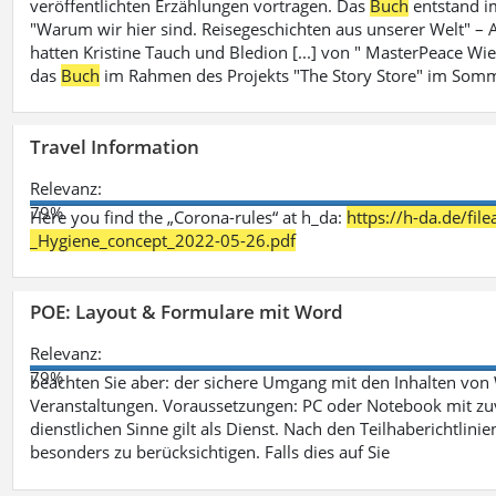
veröffentlichten Erzählungen vortragen. Das
Buch
entstand i
"Warum wir hier sind. Reisegeschichten aus unserer Welt" – A
hatten Kristine Tauch und Bledion [...] von " MasterPeace Wi
das
Buch
im Rahmen des Projekts "The Story Store" im Somm
Travel Information
Relevanz:
79%
Here you find the „Corona-rules“ at h_da:
https://h-da.de/fi
_Hygiene_concept_2022-05-26.pdf
POE: Layout & Formulare mit Word
Relevanz:
79%
beachten Sie aber: der sichere Umgang mit den Inhalten von
Veranstaltungen. Voraussetzungen: PC oder Notebook mit zu
dienstlichen Sinne gilt als Dienst. Nach den Teilhaberichtlin
besonders zu berücksichtigen. Falls dies auf Sie