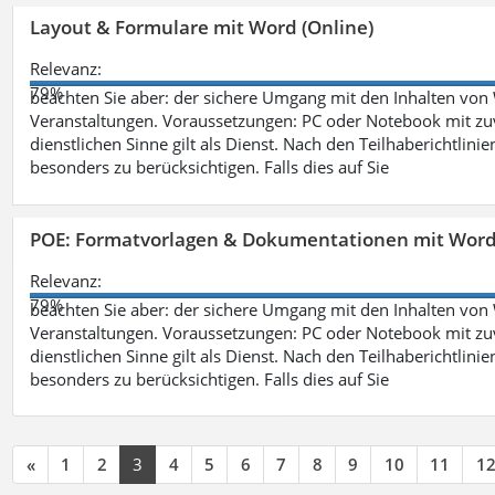
Layout & Formulare mit Word (Online)
Relevanz:
79%
beachten Sie aber: der sichere Umgang mit den Inhalten von
Veranstaltungen. Voraussetzungen: PC oder Notebook mit zu
dienstlichen Sinne gilt als Dienst. Nach den Teilhaberichtlin
besonders zu berücksichtigen. Falls dies auf Sie
POE: Formatvorlagen & Dokumentationen mit Wor
Relevanz:
79%
beachten Sie aber: der sichere Umgang mit den Inhalten von
Veranstaltungen. Voraussetzungen: PC oder Notebook mit zu
dienstlichen Sinne gilt als Dienst. Nach den Teilhaberichtlin
besonders zu berücksichtigen. Falls dies auf Sie
«
1
2
3
4
5
6
7
8
9
10
11
1