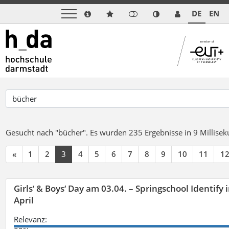
DE
EN
Gesucht nach "bücher".
Es wurden 235 Ergebnisse in 9 Millise
«
1
2
3
4
5
6
7
8
9
10
11
1
Girls‘ & Boys‘ Day am 03.04. – Springschool Identify
April
Relevanz: