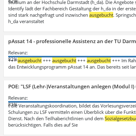
82%
Studium an der Hochschule Darmstadt (h_da). Die Angebote 
Identify lädt der Fachbereich Gestaltung der h_da in der ers
sind stark nachgefragt und inzwischen
ausgebucht
. Springsc
h_da veranstaltet
pAssat 14 - professionelle Assistenz an der TU Dar
Relevanz:
82%
+++
ausgebucht
+++
ausgebucht
+++
ausgebucht
+++ Im Rahm
das Entwicklungsprogramm pAssat 14 an. Das bereits seit l
POE: "LSF (Lehr-)Veranstaltungen anlegen (Modul I)
Relevanz:
81%
t die Veranstaltungskoordination, bildet das Vorlesungsverze
Schulungen zu LSF vermitteln einen Überblick über die Funkt
Dienst. Nach den Teilhaberichtlinien und dem
Sozialgesetzbu
berücksichtigen. Falls dies auf Sie