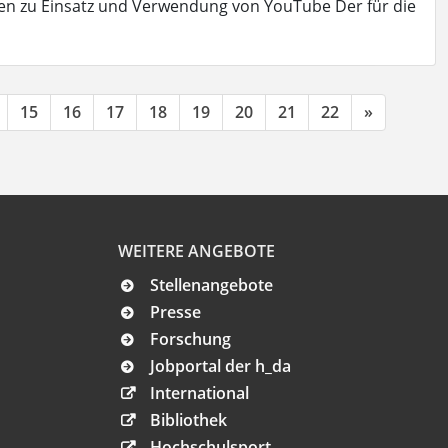
n zu Einsatz und Verwendung von YouTube Der für die
15
16
17
18
19
20
21
22
»
WEITERE ANGEBOTE
Stellenangebote
Presse
Forschung
Jobportal der h_da
International
Bibliothek
Hochschulsport