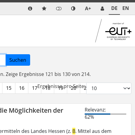
DE
EN
A+
Suchen
en.
Zeige Ergebnisse 121 bis 130 von 214.
Ergebnisse pro Seite:
15
16
17
18
19
20
21
22
»
die Möglichkeiten der
Relevanz:
62%
ermitteln des Landes Hessen (z.
B
. Mittel aus dem