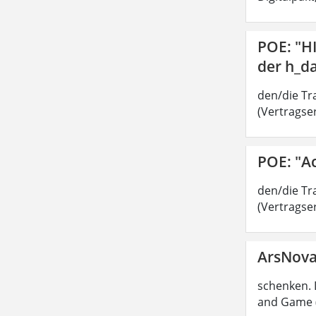
POE: "H
der h_d
den/die Tra
(Vertragser
POE: "A
den/die Tra
(Vertragser
ArsNov
schenken. 
and Game (