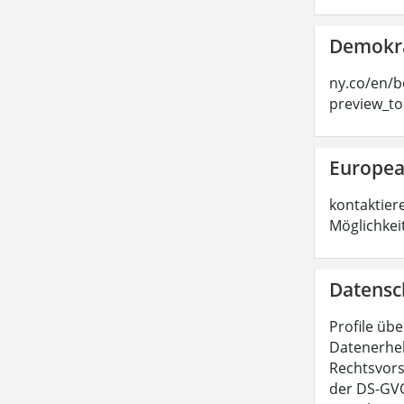
Demokra
ny.co/en/b
preview_t
Europea
kontaktier
Möglichkei
Datensc
Profile übe
Datenerheb
Rechtsvors
der DS-GVO.