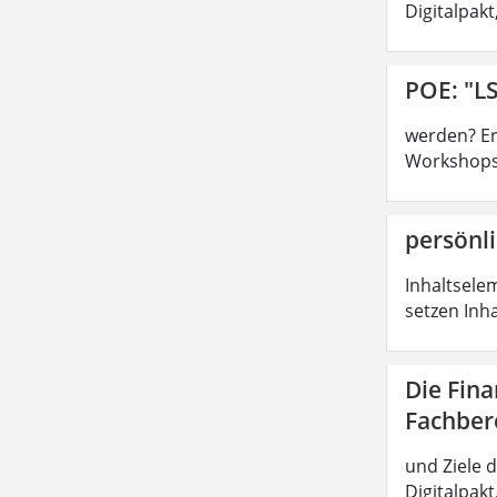
Digitalpak
POE: "LS
werden? Ers
Workshops,
persönli
Inhaltsele
setzen Inh
Die Fin
Fachber
und Ziele 
Digitalpak