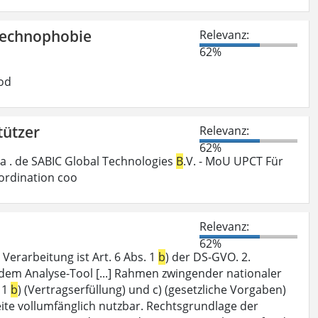
Technophobie
Relevanz:
62%
od
tützer
Relevanz:
62%
a . de SABIC Global Technologies
B
.V. - MoU UPCT Für
ordination coo
Relevanz:
62%
Verarbeitung ist Art. 6 Abs. 1
b
) der DS-GVO. 2.
dem Analyse-Tool [...] Rahmen zwingender nationaler
 1
b
) (Vertragserfüllung) und c) (gesetzliche Vorgaben)
seite vollumfänglich nutzbar. Rechtsgrundlage der