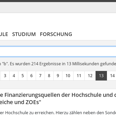
ULE
STUDIUM
FORSCHUNG
 "b".
Es wurden 214 Ergebnisse in 13 Millisekunden gefund
3
4
5
6
7
8
9
10
11
12
13
14
ie Finanzierungsquellen der Hochschule und 
eiche und ZOEs"
der Hochschule zu erreichen. Hierzu zählen neben den Sond