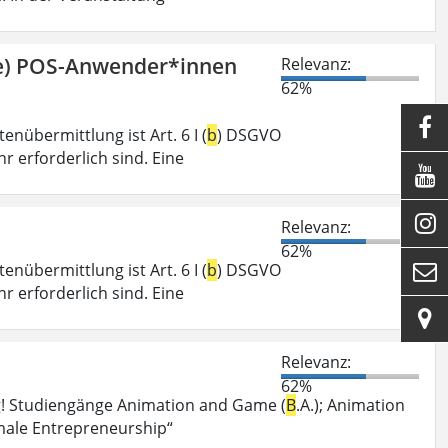
ge) POS-Anwender*innen
Relevanz:
62%

nübermittlung ist Art. 6 I (
b
) DSGVO
r erforderlich sind. Eine


Relevanz:
62%
nübermittlung ist Art. 6 I (
b
) DSGVO

r erforderlich sind. Eine

Relevanz:
62%
g! Studiengänge Animation and Game (
B
.A.); Animation
male Entrepreneurship“