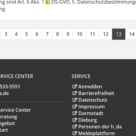
g sind Art. 6 Abs. 1
b
) DS-GVO. 5. Datenschutzbestimmunge
ung
3
4
5
6
7
8
9
10
11
12
13
14
RVICE CENTER
SERVICE
.533-5551
Anmelden
a
.
de
Barrierefreiheit
Datenschutz
Impressum
ervice Center
Darmstadt
eratung
Dieburg
ngebot
Personen der h_da
tart
Meldeplattform