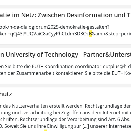
tie im Netz: Zwischen Desinformation und 
ook/h-da-dialogforum2025-demokratie-gestalten?
oken=qCj43JYUQVaiC8aCyyPhCLdm3D3Oc
B
&amp&step=peri
n University of Technology - Partner&Unters
en Sie bitte die EUT+ Koordination coordinator-eutplus@h-d
ten der Zusammenarbeit kontaktieren Sie bitte die EUT+ Ko
hutz
r das Nutzerverhalten erstellt werden. Rechtsgrundlage der 
ung und -verarbeitung bei Zugriffen aus dem Internet mit 
chriften. Rechtsgrundlage der Verarbeitung sind Art. 6 Abs.
 Soweit Sie uns Ihre Einwilligung zur [...] unserer Internet