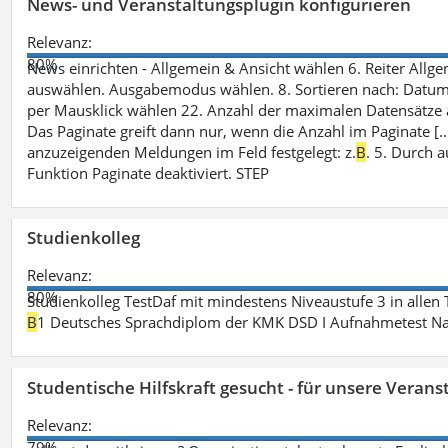
News- und Veranstaltungsplugin konfigurieren
Relevanz:
80%
News einrichten - Allgemein & Ansicht wählen 6. Reiter Allgeme
auswählen. Ausgabemodus wählen. 8. Sortieren nach: Datum/ U
per Mausklick wählen 22. Anzahl der maximalen Datensätze 
Das Paginate greift dann nur, wenn die Anzahl im Paginate [.
anzuzeigenden Meldungen im Feld festgelegt: z.
B
. 5. Durch 
Funktion Paginate deaktiviert. STEP
Studienkolleg
Relevanz:
80%
Studienkolleg TestDaf mit mindestens Niveaustufe 3 in allen 
B
1 Deutsches Sprachdiplom der KMK DSD I Aufnahmetest Nac
Studentische Hilfskraft gesucht - für unsere Veran
Relevanz:
79%