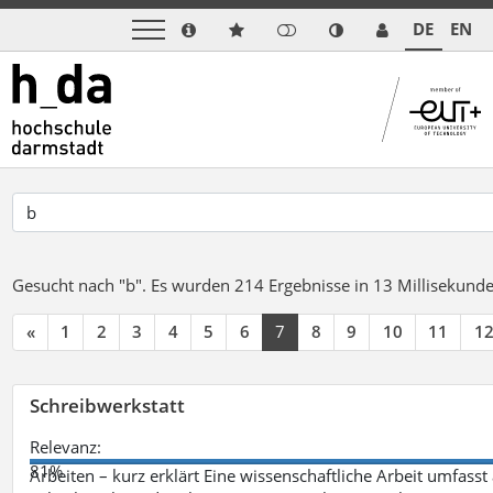
DE
EN
Gesucht nach "b".
Es wurden 214 Ergebnisse in 13 Millisekund
«
1
2
3
4
5
6
7
8
9
10
11
1
Schreibwerkstatt
Relevanz:
81%
Arbeiten – kurz erklärt Eine wissenschaftliche Arbeit umfasst 