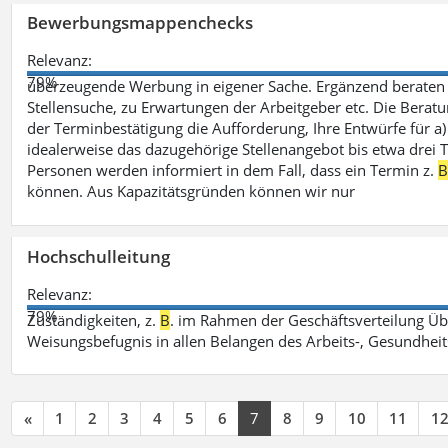
Bewerbungsmappenchecks
Relevanz:
79%
überzeugende Werbung in eigener Sache. Ergänzend beraten 
Stellensuche, zu Erwartungen der Arbeitgeber etc. Die Beratu
der Terminbestätigung die Aufforderung, Ihre Entwürfe für 
idealerweise das dazugehörige Stellenangebot bis etwa drei Ta
Personen werden informiert in dem Fall, dass ein Termin z.
können. Aus Kapazitätsgründen können wir nur
Hochschulleitung
Relevanz:
79%
Zuständigkeiten, z.
B
. im Rahmen der Geschäftsverteilung Üb
Weisungsbefugnis in allen Belangen des Arbeits-, Gesundhei
«
1
2
3
4
5
6
7
8
9
10
11
1