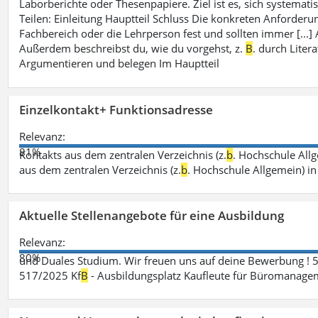
Laborberichte oder Thesenpapiere. Ziel ist es, sich systematisc
Teilen: Einleitung Hauptteil Schluss Die konkreten Anforderu
Fachbereich oder die Lehrperson fest und sollten immer [...
Außerdem beschreibst du, wie du vorgehst, z.
B
. durch Liter
Argumentieren und belegen Im Hauptteil
Einzelkontakt+ Funktionsadresse
Relevanz:
81%
Kontakts aus dem zentralen Verzeichnis (z.
b
. Hochschule All
aus dem zentralen Verzeichnis (z.
b
. Hochschule Allgemein) i
Aktuelle Stellenangebote für eine Ausbildung
Relevanz:
80%
und Duales Studium. Wir freuen uns auf deine Bewerbung ! 
517/2025 Kf
B
- Ausbildungsplatz Kaufleute für Büromanagem