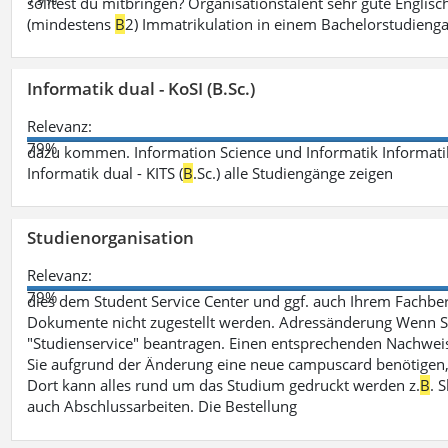
solltest du mitbringen? Organisationstalent sehr gute Engli
(mindestens
B
2) Immatrikulation in einem Bachelorstudieng
Informatik dual - KoSI (B.Sc.)
Relevanz:
79%
dazu kommen. Information Science und Informatik Informatik
Informatik dual - KITS (
B
.Sc.) alle Studiengänge zeigen
Studienorganisation
Relevanz:
79%
dies dem Student Service Center und ggf. auch Ihrem Fachber
Dokumente nicht zugestellt werden. Adressänderung Wenn Sie
"Studienservice" beantragen. Einen entsprechenden Nachweis 
Sie aufgrund der Änderung eine neue campuscard benötigen, 
Dort kann alles rund um das Studium gedruckt werden z.
B
. 
auch Abschlussarbeiten. Die Bestellung