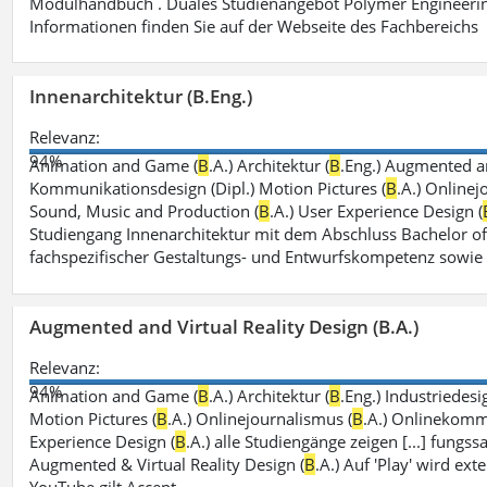
Modulhandbuch . Duales Studienangebot Polymer Engineerin
Informationen finden Sie auf der Webseite des Fachbereichs
Innenarchitektur (B.Eng.)
Relevanz:
94%
Animation and Game (
B
.A.) Architektur (
B
.Eng.) Augmented an
Kommunikationsdesign (Dipl.) Motion Pictures (
B
.A.) Onlinej
Sound, Music and Production (
B
.A.) User Experience Design (
Studiengang Innenarchitektur mit dem Abschluss Bachelor of
fachspezifischer Gestaltungs- und Entwurfskompetenz sowie
Augmented and Virtual Reality Design (B.A.)
Relevanz:
94%
Animation and Game (
B
.A.) Architektur (
B
.Eng.) Industriedesi
Motion Pictures (
B
.A.) Onlinejournalismus (
B
.A.) Onlinekomm
Experience Design (
B
.A.) alle Studiengänge zeigen [...] fungs
Augmented & Virtual Reality Design (
B
.A.) Auf 'Play' wird ex