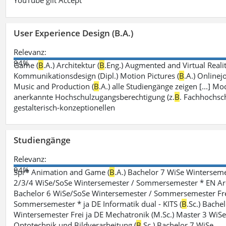
YouTube gilt Accept
User Experience Design (B.A.)
Relevanz:
94%
Game (
B
.A.) Architektur (
B
.Eng.) Augmented and Virtual Realit
Kommunikationsdesign (Dipl.) Motion Pictures (
B
.A.) Onlinej
Music and Production (
B
.A.) alle Studiengänge zeigen [...]
anerkannte Hochschulzugangsberechtigung (z.
B
. Fachhochsch
gestalterisch-konzeptionellen
Studiengänge
Relevanz:
94%
Spr* Animation and Game (
B
.A.) Bachelor 7 WiSe Winterse
2/3/4 WiSe/SoSe Wintersemester / Sommersemester * EN Arc
Bachelor 6 WiSe/SoSe Wintersemester / Sommersemester Frei
Sommersemester * ja DE Informatik dual - KITS (
B
.Sc.) Bachel
Wintersemester Frei ja DE Mechatronik (M.Sc.) Master 3 Wi
Optotechnik und Bildverarbeitung (
B
.Sc.) Bachelor 7 WiSe