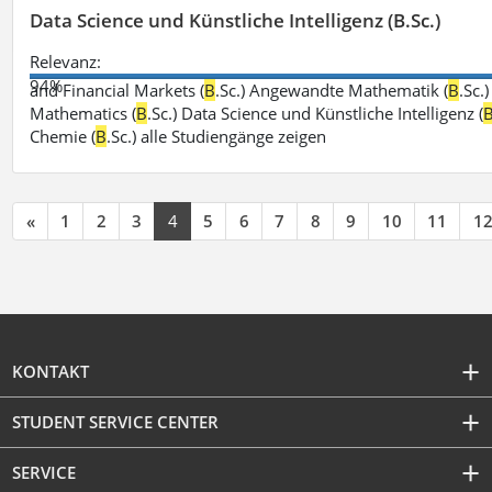
Data Science und Künstliche Intelligenz (B.Sc.)
Relevanz:
94%
and Financial Markets (
B
.Sc.) Angewandte Mathematik (
B
.Sc.
Mathematics (
B
.Sc.) Data Science und Künstliche Intelligenz (
Chemie (
B
.Sc.) alle Studiengänge zeigen
«
1
2
3
4
5
6
7
8
9
10
11
1
KONTAKT
STUDENT SERVICE CENTER
SERVICE