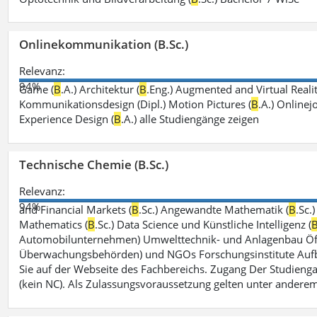
Onlinekommunikation (B.Sc.)
Relevanz:
94%
Game (
B
.A.) Architektur (
B
.Eng.) Augmented and Virtual Realit
Kommunikationsdesign (Dipl.) Motion Pictures (
B
.A.) Onlinej
Experience Design (
B
.A.) alle Studiengänge zeigen
Technische Chemie (B.Sc.)
Relevanz:
94%
and Financial Markets (
B
.Sc.) Angewandte Mathematik (
B
.Sc.
Mathematics (
B
.Sc.) Data Science und Künstliche Intelligenz (
Automobilunternehmen) Umwelttechnik- und Anlagenbau Öffe
Überwachungsbehörden) und NGOs Forschungsinstitute Aufbau
Sie auf der Webseite des Fachbereichs. Zugang Der Studieng
(kein NC). Als Zulassungsvoraussetzung gelten unter andere