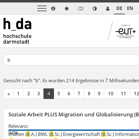
DE
EN
Gesucht nach "b".
Es wurden 214 Ergebnisse in 7 Millisekunde
«
1
2
3
4
5
6
7
8
9
10
11
1
Soziale Arbeit PLUS Migration und Globalisierung (B
Relevanz:
94%
chaften (
B
.A.) BWL (
B
.Sc.) Energiewirtschaft (
B
.Sc.) Informatio