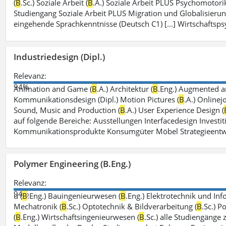
(
B
.Sc.) Soziale Arbeit (
B
.A.) Soziale Arbeit PLUS Psychomotorik
Studiengang Soziale Arbeit PLUS Migration und Globalisierun
eingehende Sprachkenntnisse (Deutsch C1) [...] Wirtschaftsps
Industriedesign (Dipl.)
Relevanz:
94%
Animation and Game (
B
.A.) Architektur (
B
.Eng.) Augmented an
Kommunikationsdesign (Dipl.) Motion Pictures (
B
.A.) Onlinej
Sound, Music and Production (
B
.A.) User Experience Design (
auf folgende Bereiche: Ausstellungen Interfacedesign Investiti
Kommunikationsprodukte Konsumgüter Möbel Strategieentw
Polymer Engineering (B.Eng.)
Relevanz:
94%
u (
B
.Eng.) Bauingenieurwesen (
B
.Eng.) Elektrotechnik und Inf
Mechatronik (
B
.Sc.) Optotechnik & Bildverarbeitung (
B
.Sc.) P
(
B
.Eng.) Wirtschaftsingenieurwesen (
B
.Sc.) alle Studiengänge 