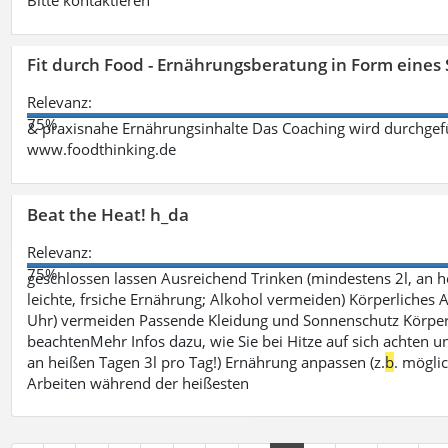
Bitte kontaktieren
Fit durch Food - Ernährungsberatung in Form eines
Relevanz:
75%
& praxisnahe Ernährungsinhalte Das Coaching wird durchgefüh
www.foodthinking.de
Beat the Heat! h_da
Relevanz:
75%
geschlossen lassen Ausreichend Trinken (mindestens 2l, an h
leichte, frsiche Ernährung; Alkohol vermeiden) Körperliches A
Uhr) vermeiden Passende Kleidung und Sonnenschutz Körperp
beachtenMehr Infos dazu, wie Sie bei Hitze auf sich achten un
an heißen Tagen 3l pro Tag!) Ernährung anpassen (z.
b
. mögli
Arbeiten während der heißesten