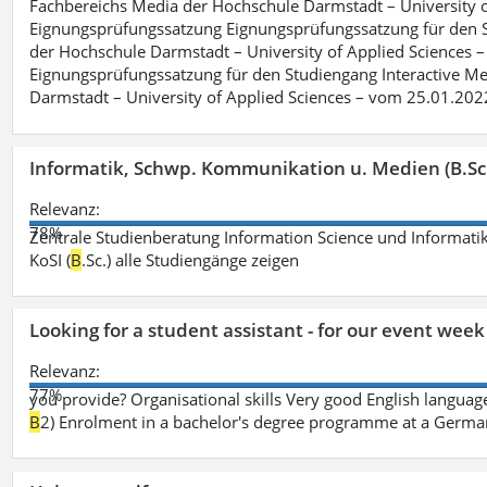
Fachbereichs Media der Hochschule Darmstadt – University of 
Eignungsprüfungssatzung Eignungsprüfungssatzung für den S
der Hochschule Darmstadt – University of Applied Sciences –
Eignungsprüfungssatzung für den Studiengang Interactive Me
Darmstadt – University of Applied Sciences – vom 25.01.202
Informatik, Schwp. Kommunikation u. Medien (B.Sc
Relevanz:
78%
Zentrale Studienberatung Information Science und Informatik
KoSI (
B
.Sc.) alle Studiengänge zeigen
Looking for a student assistant - for our event wee
Relevanz:
77%
you provide? Organisational skills Very good English language 
B
2) Enrolment in a bachelor's degree programme at a German 