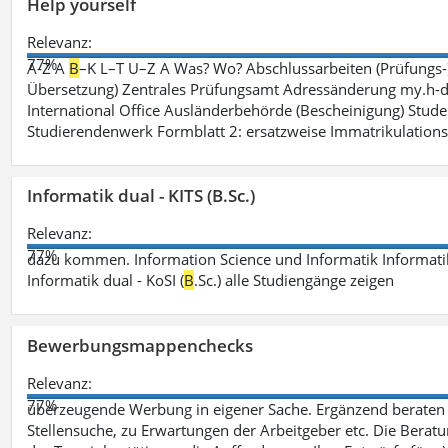
Help yourself
Relevanz:
77%
A-Z A
B
–K L–T U–Z A Was? Wo? Abschlussarbeiten (Prüfungs-
Übersetzung) Zentrales Prüfungsamt Adressänderung my.h-da
International Office Ausländerbehörde (Bescheinigung) Stude
Studierendenwerk Formblatt 2: ersatzweise Immatrikulation
Informatik dual - KITS (B.Sc.)
Relevanz:
77%
dazu kommen. Information Science und Informatik Informatik
Informatik dual - KoSI (
B
.Sc.) alle Studiengänge zeigen
Bewerbungsmappenchecks
Relevanz:
77%
überzeugende Werbung in eigener Sache. Ergänzend beraten 
Stellensuche, zu Erwartungen der Arbeitgeber etc. Die Beratu