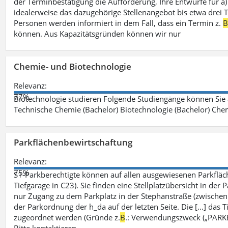
der Terminbestätigung die Aufforderung, Ihre Entwürfe für 
idealerweise das dazugehörige Stellenangebot bis etwa drei Ta
Personen werden informiert in dem Fall, dass ein Termin z.
können. Aus Kapazitätsgründen können wir nur
Chemie- und Biotechnologie
Relevanz:
77%
Biotechnologie studieren Folgende Studiengänge können Sie
Technische Chemie (Bachelor) Biotechnologie (Bachelor) Che
Parkflächenbewirtschaftung
Relevanz:
75%
S1-Parkberechtigte können auf allen ausgewiesenen Parkflä
Tiefgarage in C23). Sie finden eine Stellplatzübersicht in der
nur Zugang zu dem Parkplatz in der Stephanstraße (zwisch
der Parkordnung der h_da auf der letzten Seite. Die [...] das T
zugeordnet werden (Gründe z.
B
.: Verwendungszweck („PARKEN