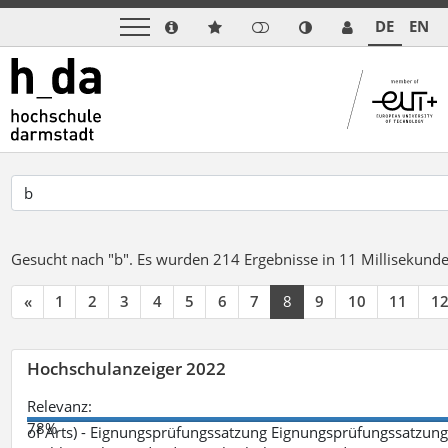
DE
EN
Gesucht nach "b".
Es wurden 214 Ergebnisse in 11 Millisekund
«
1
2
3
4
5
6
7
8
9
10
11
1
Hochschulanzeiger 2022
Relevanz:
78%
of Arts) - Eignungsprüfungssatzung Eignungsprüfungssatzun